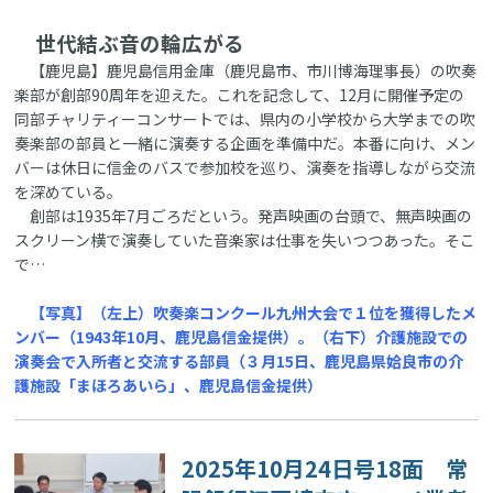
世代結ぶ音の輪広がる
【鹿児島】鹿児島信用金庫（鹿児島市、市川博海理事長）の吹奏
楽部が創部90周年を迎えた。これを記念して、12月に開催予定の
同部チャリティーコンサートでは、県内の小学校から大学までの吹
奏楽部の部員と一緒に演奏する企画を準備中だ。本番に向け、メン
バーは休日に信金のバスで参加校を巡り、演奏を指導しながら交流
を深めている。
創部は1935年7月ごろだという。発声映画の台頭で、無声映画の
スクリーン横で演奏していた音楽家は仕事を失いつつあった。そこ
で…
【写真】（左上）吹奏楽コンクール九州大会で１位を獲得したメ
ンバー（1943年10月、鹿児島信金提供）。（右下）介護施設での
演奏会で入所者と交流する部員（３月15日、鹿児島県姶良市の介
護施設「まほろあいら」、鹿児島信金提供）
2025年10月24日号18面 常