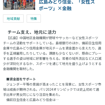
広島みどり信金、「女性ス
ポーツ」×金融
地域貢献
特集
チーム支え、地元に活力
【広島】中国地区金融機関が野球やサッカーなど女性スポーツ
チームの活動をサポートしている。島根銀行のほか、備前日生信用
金庫や広島みどり信用金庫が地元チームを資金面から支えたり、選
手を正規雇用したりしている。課題も少なくないが、懸命にプレー
する選手の姿は地域に好影響を与える。若者の域外流出など人口減
少が深刻化するなか、スポーツを通じて地元を盛り上げようとする
金融機関を取材した。
■資金面をサポート
ジェンダー平等の意識が高まったことを背景に、女性スポーツ市
場は成長が期待される。パリ2024オリンピックでは史上初めて選
手比率が男女同じになり注目を集めた。
備前日生信金と広島みどり信金は…