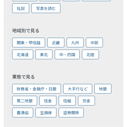
社説
写真を読む
地域別で見る
関東・甲信越
近畿
九州
中部
北海道
東北
中・四国
北陸
業態で見る
財務省・金融庁・日銀
大手行など
地銀
第二地銀
信金
信組
労金
農漁協
生損保
証券関係