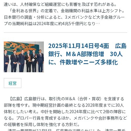
違いは、人材確保など組織運営にも影響を及ぼす恐れがある。
「金利ある世界」の定着で、金融機関の利益水準は上方シフト。
日本銀行の調査・分析によると、3メガバンクなど大手金融グルー
プの当期純利益は2024年度に約4兆5千億円となり…
2025年11月14日号4面 広島
銀行、M＆A部隊倍増 30人
に、件数増やニーズ多様化
経営
【広島】広島銀行は、取引先のM＆A（合併・買収）を支援する
部隊を増やす。現中期経営計画の最終となる2028年度までに30人
体制としたい考え。中計を開始した2024年度に比べて2倍の陣容に
なる。プロパー行員を育成するほか、メガバンクや会計事務所など
の経験者を採用し体制を強化する方針だ。
清宗一男頭取が11月5日、広島市内で明らかにした。清宗一男氏