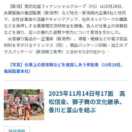
【新潟】第四北越フィナンシャルグループ（FG）は10月28日、
米菓製販の亀田製菓（新潟市）など地元・新潟県内企業4社と共同
で、女性従業員の活躍やキャリアアップ、社外ネットワークの構築
などを後押しする異業種交流研修会を開催。各人が仕事上の体験談
などを語り、互いの優れた姿勢や努力について意見を交わした。
水産練り製品の一正蒲鉾（新潟市）、導電・絶縁などの電子部品
材料を手がけるナミックス（同）、商品パッケージ印刷・加工のプ
ラスパッケージ（新潟県三条市）と合わせた計5社から…
【写真】仕事上の実体験などを披露しあう参加者（10月28日、
亀田製菓本社）
2025年11月14日号17面 高
松信金、獅子舞の文化継承、
香川と富山を結ぶ
地域貢献