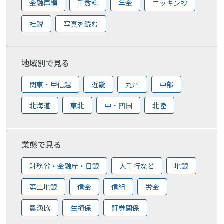
金融再編
手数料
年金
ニッキン抄
社説
写真を読む
地域別で見る
関東・甲信越
近畿
九州
中部
北海道
東北
中・四国
北陸
業態で見る
財務省・金融庁・日銀
大手行など
地銀
第二地銀
信金
信組
労金
農漁協
生損保
証券関係