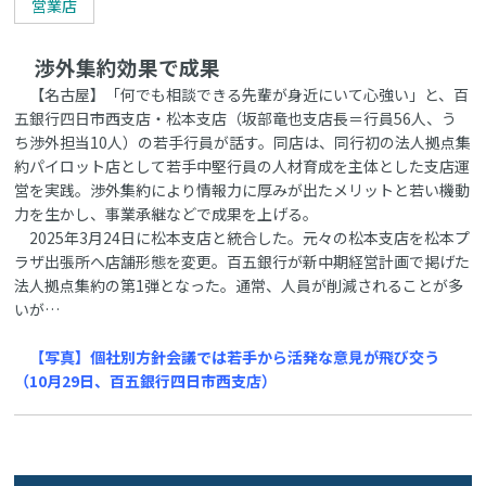
営業店
渉外集約効果で成果
【名古屋】「何でも相談できる先輩が身近にいて心強い」と、百
五銀行四日市西支店・松本支店（坂部竜也支店長＝行員56人、う
ち渉外担当10人）の若手行員が話す。同店は、同行初の法人拠点集
約パイロット店として若手中堅行員の人材育成を主体とした支店運
営を実践。渉外集約により情報力に厚みが出たメリットと若い機動
力を生かし、事業承継などで成果を上げる。
2025年3月24日に松本支店と統合した。元々の松本支店を松本プ
ラザ出張所へ店舗形態を変更。百五銀行が新中期経営計画で掲げた
法人拠点集約の第1弾となった。通常、人員が削減されることが多
いが…
【写真】個社別方針会議では若手から活発な意見が飛び交う
（10月29日、百五銀行四日市西支店）