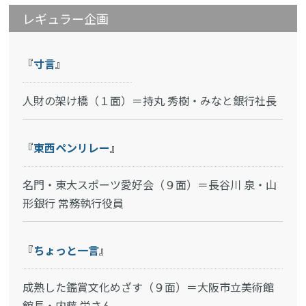
レギュラー企画
『
寸言
』
人財の架け橋（１面）＝持丸 秀樹・みなと銀行社長
『
東西ペンリレー
』
名門・東大スポーツ愛好会（９面）＝長谷川 泉・山
形銀行 常務執行役員
『
ちょっと一言
』
成熟した鑑賞文化めざす（９面）＝大阪市立美術館
館長・内藤 栄さん