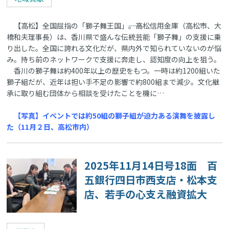
【高松】全国屈指の「獅子舞王国」――。高松信用金庫（高松市、大
橋和夫理事長）は、香川県で盛んな伝統芸能「獅子舞」の支援に乗
り出した。全国に誇れる文化だが、県内外で知られていないのが悩
み。持ち前のネットワークで支援に奔走し、認知度の向上を狙う。
香川の獅子舞は約400年以上の歴史をもつ。一時は約1200組いた
獅子組だが、近年は担い手不足の影響で約800組まで減少。文化継
承に取り組む団体から相談を受けたことを機に…
【写真】イベントでは約50組の獅子組が迫力ある演舞を披露し
た（11月２日、高松市内）
2025年11月14日号18面 百
五銀行四日市西支店・松本支
店、若手の心支え融資拡大