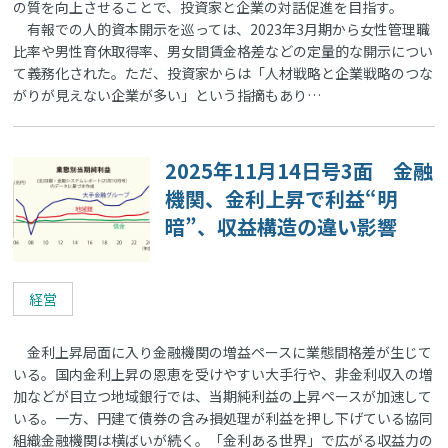
の質を向上させることで、投資家と企業の対話促進を目指す。
有報での人的資本開示を巡っては、2023年3月期から女性管理職
比率や男性育休取得率、男女間賃金格差などの定量的な開示につい
て義務化された。ただ、投資家からは「人材戦略と企業戦略のつな
がりが見えない企業が多い」という指摘もあり…
2025年11月14日号3面 金融
機関、金利上昇で利益“明
暗”、収益構造の違い影響
経営
金利上昇局面に入り金融機関の増益ペースに業態間格差が生じて
いる。国内金利上昇の恩恵を受けやすい大手行や、非金利収入の増
加などが目立つ地域銀行では、当期純利益の上昇ペースが加速して
いる。一方、円建て債券の含み損処理が利益を押し下げている協同
組織金融機関は横ばいが続く。「金利ある世界」で広がる収益力の