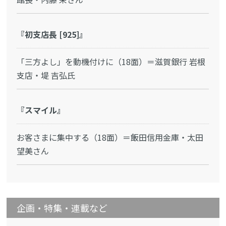
『初支店長 [925]』
「三方よし」を動機付けに（18面）＝滋賀銀行 岩根
支店・堤 吉弘氏
『スマイル』
お客さまに集中する（18面）＝飯田信用金庫・太田
望美さん
企画・特集・連載など