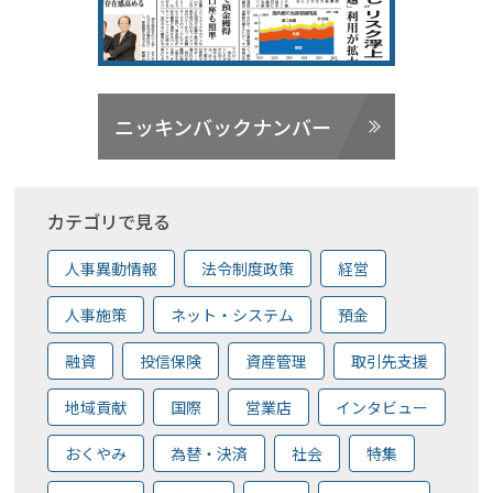
ニッキンバックナンバー
カテゴリで見る
人事異動情報
法令制度政策
経営
人事施策
ネット・システム
預金
融資
投信保険
資産管理
取引先支援
地域貢献
国際
営業店
インタビュー
おくやみ
為替・決済
社会
特集