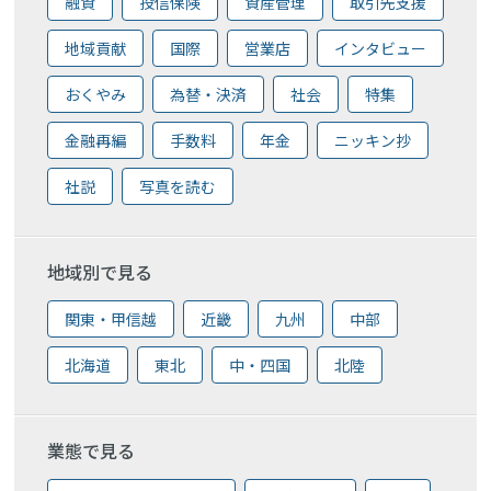
融資
投信保険
資産管理
取引先支援
地域貢献
国際
営業店
インタビュー
おくやみ
為替・決済
社会
特集
金融再編
手数料
年金
ニッキン抄
社説
写真を読む
地域別で見る
関東・甲信越
近畿
九州
中部
北海道
東北
中・四国
北陸
業態で見る