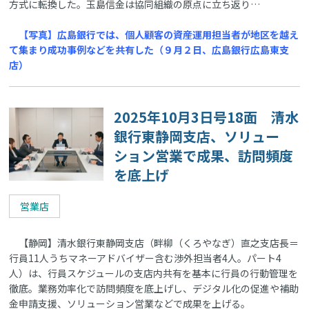
方式に転換した。玉島信金は協同組織の原点に立ち返り…
【写真】広島銀行では、個人顧客の資産運用担当者が地区を越え
て集まり成功事例などを共有した（９月２日、広島銀行広島東支
店）
2025年10月3日号18面 清水
銀行東静岡支店、ソリュー
ション営業で成果、訪問頻度
を底上げ
営業店
【静岡】清水銀行東静岡支店（畔柳（くろやなぎ）直之支店長＝
行員11人うちマネーアドバイザー含む渉外担当者4人。パート4
人）は、行員スケジュールの支店内共有を基本に行員の行動管理を
徹底。業務効率化で訪問頻度を底上げし、デジタル化の促進や補助
金申請支援、ソリューション営業などで成果を上げる。