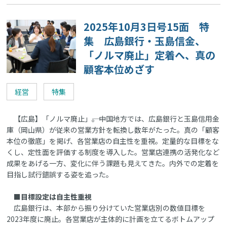
2025年10月3日号15面 特
集 広島銀行・玉島信金、
「ノルマ廃止」定着へ、真の
顧客本位めざす
経営
特集
【広島】「ノルマ廃止」――。中国地方では、広島銀行と玉島信用金
庫（岡山県）が従来の営業方針を転換し数年がたった。真の「顧客
本位の徹底」を掲げ、各営業店の自主性を重視。定量的な目標をな
くし、定性面を評価する制度を導入した。営業店連携の活発化など
成果をあげる一方、変化に伴う課題も見えてきた。内外での定着を
目指し試行錯誤する姿を追った。
■目標設定は自主性重視
広島銀行は、本部から振り分けていた営業店別の数値目標を
2023年度に廃止。各営業店が主体的に計画を立てるボトムアップ