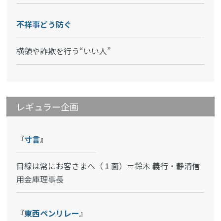
不祥事どう防ぐ
横領や詐欺を行う“いい人”
レギュラー企画
『
寸言
』
目線は常にお客さまへ（１面）＝鈴木 義行・静清信
用金庫理事長
『
東西ペンリレー
』