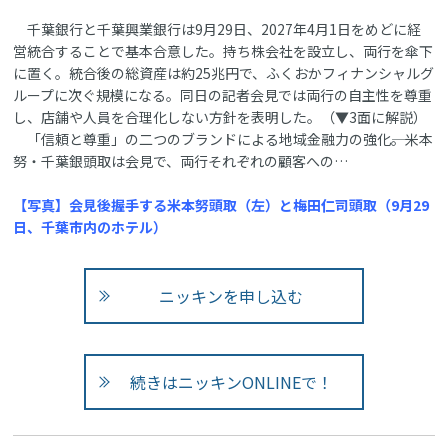
千葉銀行と千葉興業銀行は9月29日、2027年4月1日をめどに経
営統合することで基本合意した。持ち株会社を設立し、両行を傘下
に置く。統合後の総資産は約25兆円で、ふくおかフィナンシャルグ
ループに次ぐ規模になる。同日の記者会見では両行の自主性を尊重
し、店舗や人員を合理化しない方針を表明した。（▼3面に解説）
「信頼と尊重」の二つのブランドによる地域金融力の強化――。米本
努・千葉銀頭取は会見で、両行それぞれの顧客への…
【写真】会見後握手する米本努頭取（左）と梅田仁司頭取（9月29
日、千葉市内のホテル）
ニッキンを申し込む
続きはニッキンONLINEで！