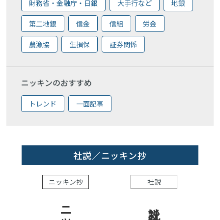
財務省・金融庁・日銀
大手行など
地銀
第二地銀
信金
信組
労金
農漁協
生損保
証券関係
ニッキンのおすすめ
トレンド
一面記事
社説／ニッキン抄
ニッキン抄
社説