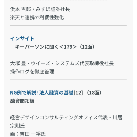
浜本 吉郎・みずほ証券社長
楽天と連携で利便性強化
インサイト
キーパーソンに聞く＜179＞（12面）
大塚 豊・ウイーズ・システムズ代表取締役社長
操作ログを徹底管理
NG例で解説! 法人融資の基礎
[12]
（18面）
融資開拓編
経営デザインコンサルティングオフィス代表・川居
宗則氏
画：吉田 一裕氏