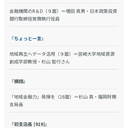
金融機関のR＆D（９面）＝増田 真男・日本政策投資
銀行取締役常務執行役員
『
ちょっと一言
』
地域再生へデータ活用（９面）＝宮崎大学地域資源
創成学部教授・杉山 智行さん
『横顔』
「地域金融力」発揮を（16面）＝杉山 真・福岡財務
支局長
『初支店長 [919]』