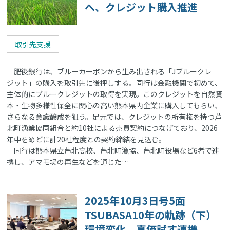
へ、クレジット購入推進
取引先支援
肥後銀行は、ブルーカーボンから生み出される「Jブルークレ
ジット」の購入を取引先に後押しする。同行は金融機関で初めて、
主体的にブルークレジットの取得を実現。このクレジットを自然資
本・生物多様性保全に関心の高い熊本県内企業に購入してもらい、
さらなる意識醸成を狙う。足元では、クレジットの所有権を持つ芦
北町漁業協同組合と約10社による売買契約につなげており、2026
年中をめどに計20社程度との契約締結を見込む。
同行は熊本県立芦北高校、芦北町漁協、芦北町役場など6者で連
携し、アマモ場の再生などを通じた…
2025年10月3日号5面
TSUBASA10年の軌跡（下）
環境変化 真価試す連携