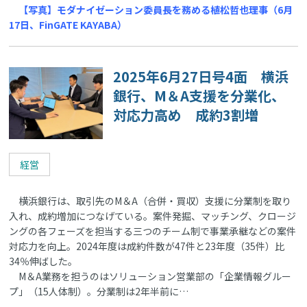
【写真】モダナイゼーション委員長を務める植松哲也理事（6月
17日、FinGATE KAYABA）
2025年6月27日号4面 横浜
銀行、M＆A支援を分業化、
対応力高め 成約3割増
経営
横浜銀行は、取引先のM＆A（合併・買収）支援に分業制を取り
入れ、成約増加につなげている。案件発掘、マッチング、クロージ
ングの各フェーズを担当する三つのチーム制で事業承継などの案件
対応力を向上。2024年度は成約件数が47件と23年度（35件）比
34％伸ばした。
M＆A業務を担うのはソリューション営業部の「企業情報グルー
プ」（15人体制）。分業制は2年半前に…