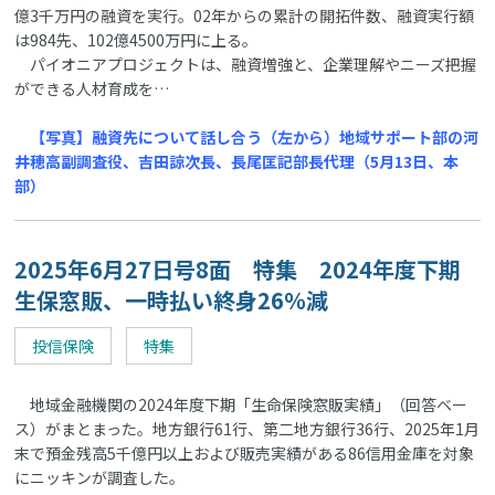
億3千万円の融資を実行。02年からの累計の開拓件数、融資実行額
は984先、102億4500万円に上る。
パイオニアプロジェクトは、融資増強と、企業理解やニーズ把握
ができる人材育成を…
【写真】融資先について話し合う（左から）地域サポート部の河
井穂高副調査役、吉田諒次長、長尾匡記部長代理（5月13日、本
部）
2025年6月27日号8面 特集 2024年度下期
生保窓販、一時払い終身26％減
投信保険
特集
地域金融機関の2024年度下期「生命保険窓販実績」（回答ベー
ス）がまとまった。地方銀行61行、第二地方銀行36行、2025年1月
末で預金残高5千億円以上および販売実績がある86信用金庫を対象
にニッキンが調査した。