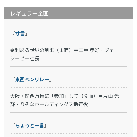
レギュラー企画
『
寸言
』
金利ある世界の到来（１面）＝二重 孝好・ジェー
シービー社長
『
東西ペンリレー
』
大阪・関西万博に「参加」して（９面）＝片山 光
輝・りそなホールディングス執行役
『
ちょっと一言
』