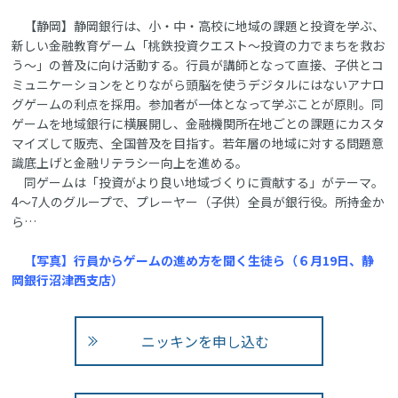
【静岡】静岡銀行は、小・中・高校に地域の課題と投資を学ぶ、
新しい金融教育ゲーム「桃鉄投資クエスト～投資の力でまちを救お
う～」の普及に向け活動する。行員が講師となって直接、子供とコ
ミュニケーションをとりながら頭脳を使うデジタルにはないアナロ
グゲームの利点を採用。参加者が一体となって学ぶことが原則。同
ゲームを地域銀行に横展開し、金融機関所在地ごとの課題にカスタ
マイズして販売、全国普及を目指す。若年層の地域に対する問題意
識底上げと金融リテラシー向上を進める。
同ゲームは「投資がより良い地域づくりに貢献する」がテーマ。
4～7人のグループで、プレーヤー（子供）全員が銀行役。所持金か
ら…
【写真】行員からゲームの進め方を聞く生徒ら（６月19日、静
岡銀行沼津西支店）
ニッキンを申し込む