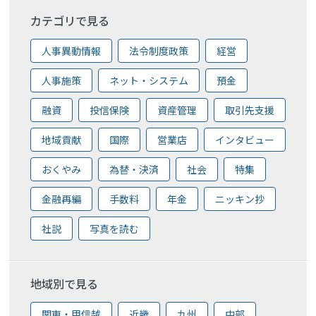
カテゴリで見る
人事異動情報
法令制度政策
経営
人事施策
ネット・システム
預金
融資
投信保険
資産管理
取引先支援
地域貢献
国際
営業店
インタビュー
おくやみ
為替・決済
社会
特集
金融再編
手数料
年金
ニッキン抄
社説
写真を読む
地域別で見る
関東・甲信越
近畿
九州
中部