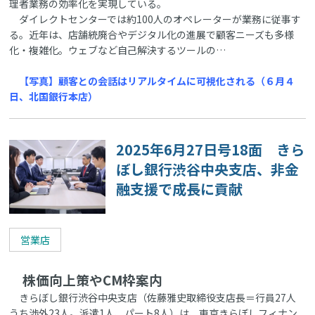
理者業務の効率化を実現している。
ダイレクトセンターでは約100人のオペレーターが業務に従事す
る。近年は、店舗統廃合やデジタル化の進展で顧客ニーズも多様
化・複雑化。ウェブなど自己解決するツールの…
【写真】顧客との会話はリアルタイムに可視化される（６月４
日、北国銀行本店）
2025年6月27日号18面 きら
ぼし銀行渋谷中央支店、非金
融支援で成長に貢献
営業店
株価向上策やCM枠案内
きらぼし銀行渋谷中央支店（佐藤雅史取締役支店長＝行員27人
うち渉外23人。派遣1人、パート8人）は、東京きらぼしフィナン