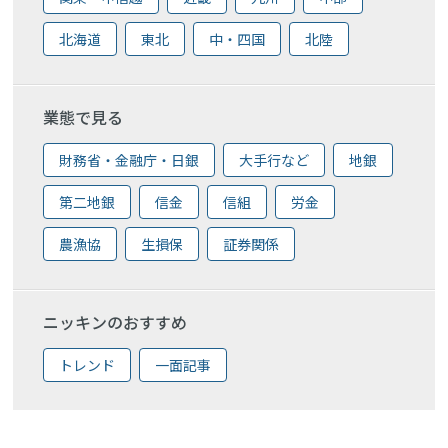
北海道
東北
中・四国
北陸
業態で見る
財務省・金融庁・日銀
大手行など
地銀
第二地銀
信金
信組
労金
農漁協
生損保
証券関係
ニッキンのおすすめ
トレンド
一面記事