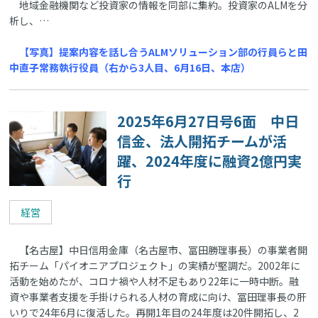
地域金融機関など投資家の情報を同部に集約。投資家のALMを分
析し、…
【写真】提案内容を話し合うALMソリューション部の行員らと田
中直子常務執行役員（右から3人目、6月16日、本店）
2025年6月27日号6面 中日
信金、法人開拓チームが活
躍、2024年度に融資2億円実
行
経営
【名古屋】中日信用金庫（名古屋市、冨田勝理事長）の事業者開
拓チーム「パイオニアプロジェクト」の実績が堅調だ。2002年に
活動を始めたが、コロナ禍や人材不足もあり22年に一時中断。融
資や事業者支援を手掛けられる人材の育成に向け、冨田理事長の肝
いりで24年6月に復活した。再開1年目の24年度は20件開拓し、2