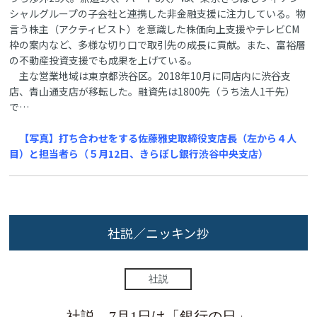
シャルグループの子会社と連携した非金融支援に注力している。物
言う株主（アクティビスト）を意識した株価向上支援やテレビCM
枠の案内など、多様な切り口で取引先の成長に貢献。また、富裕層
の不動産投資支援でも成果を上げている。
主な営業地域は東京都渋谷区。2018年10月に同店内に渋谷支
店、青山通支店が移転した。融資先は1800先（うち法人1千先）
で…
【写真】打ち合わせをする佐藤雅史取締役支店長（左から４人
目）と担当者ら（５月12日、きらぼし銀行渋谷中央支店）
社説／ニッキン抄
社説
社説 7月1日は「銀行の日」