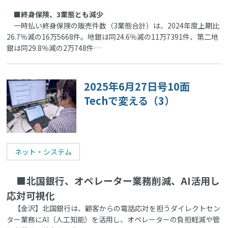
■終身保険、3業態とも減少
一時払い終身保険の販売件数（3業態合計）は、2024年度上期比
26.7％減の16万5668件。地銀は同24.6％減の11万7391件、第二地
銀は同29.8％減の2万748件…
2025年6月27日号10面
Techで変える（3）
ネット・システム
■北国銀行、オペレーター業務削減、AI活用し
応対可視化
【金沢】北国銀行は、顧客からの電話応対を担うダイレクトセン
ター業務にAI（人工知能）を活用し、オペレーターの負担軽減や管