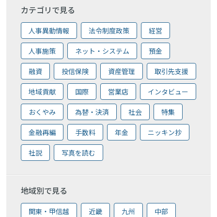
カテゴリで見る
人事異動情報
法令制度政策
経営
人事施策
ネット・システム
預金
融資
投信保険
資産管理
取引先支援
地域貢献
国際
営業店
インタビュー
おくやみ
為替・決済
社会
特集
金融再編
手数料
年金
ニッキン抄
社説
写真を読む
地域別で見る
関東・甲信越
近畿
九州
中部