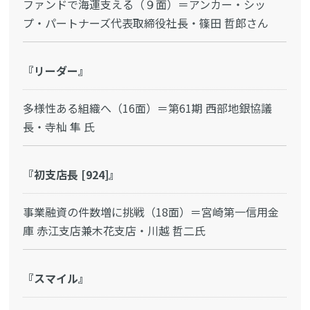
ファンドで海運支える（９面）＝アンカー・シッ
プ・パートナーズ代表取締役社長・篠田 哲郎さん
『リーダー』
多様性ある組織へ（16面）＝第61期 西部地銀協議
長・寺杣 隼 氏
『初支店長 [924]』
事業融資の件数増に挑戦（18面）＝宮崎第一信用金
庫 赤江支店兼木花支店・川越 哲二氏
『スマイル』