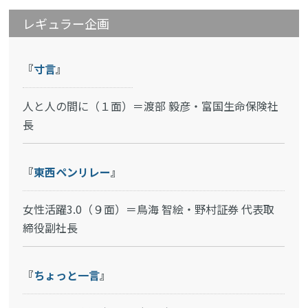
レギュラー企画
『
寸言
』
人と人の間に（１面）＝渡部 毅彦・富国生命保険社
長
『
東西ペンリレー
』
女性活躍3.0（９面）＝鳥海 智絵・野村証券 代表取
締役副社長
『
ちょっと一言
』