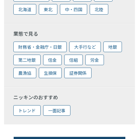
北海道
東北
中・四国
北陸
業態で見る
財務省・金融庁・日銀
大手行など
地銀
第二地銀
信金
信組
労金
農漁協
生損保
証券関係
ニッキンのおすすめ
トレンド
一面記事