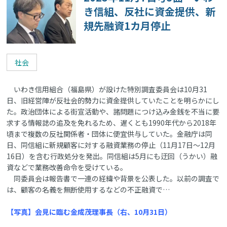
き信組、反社に資金提供、新
規先融資1カ月停止
社会
いわき信用組合（福島県）が設けた特別調査委員会は10月31
日、旧経営陣が反社会的勢力に資金提供していたことを明らかにし
た。政治団体による街宣活動や、諸問題につけ込み金銭を不当に要
求する情報誌の追及を免れるため、遅くとも1990年代から2018年
頃まで複数の反社関係者・団体に便宜供与していた。金融庁は同
日、同信組に新規顧客に対する融資業務の停止（11月17日～12月
16日）を含む行政処分を発出。同信組は5月にも迂回（うかい）融
資などで業務改善命令を受けている。
同委員会は報告書で一連の経緯や背景を公表した。以前の調査で
は、顧客の名義を無断使用するなどの不正融資で…
【写真】会見に臨む金成茂理事長（右、10月31日）