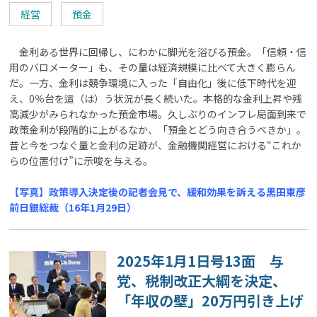
経営
預金
金利ある世界に回帰し、にわかに脚光を浴びる預金。「信頼・信
用のバロメーター」も、その量は経済規模に比べて大きく膨らん
だ。一方、金利は競争環境に入った「自由化」後に低下時代を迎
え、0％台を這（は）う状況が長く続いた。本格的な金利上昇や残
高減少がみられなかった預金市場。久しぶりのインフレ局面到来で
政策金利が段階的に上がるなか、「預金とどう向き合うべきか」。
昔と今をつなぐ量と金利の足跡が、金融機関経営における“これか
らの位置付け”に示唆を与える。
【写真】政策導入決定後の記者会見で、緩和効果を訴える黒田東彦
前日銀総裁（16年1月29日）
2025年1月1日号13面 与
党、税制改正大綱を決定、
「年収の壁」20万円引き上げ