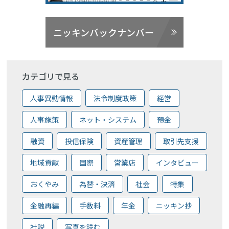
ニッキンバックナンバー
カテゴリで見る
人事異動情報
法令制度政策
経営
人事施策
ネット・システム
預金
融資
投信保険
資産管理
取引先支援
地域貢献
国際
営業店
インタビュー
おくやみ
為替・決済
社会
特集
金融再編
手数料
年金
ニッキン抄
社説
写真を読む