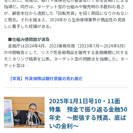
指導だ。同庁は、ターゲット型の仕組みや販売時の手数料の高さ
が、顧客本位から逸脱した「回転売買」を招く原因になりかねない
と懸念。それを踏まえ、2024年から生命保険業界が商品性の見直
しに着手した経緯がある。
■仕組み債問題が波及
金融庁は2024年4月、2023事務年度（2023年7月～2024年6月）
の中間報告として、リスク性金融商品を販売する金融機関に対する
モニタリング結果を公表。ターゲット型の問題点を指摘した。ター
ゲット型は…
【写真】外貨保険は銀行窓販の売れ筋だ
2025年1月1日号10・11面
特集 預金で振り返る金融50
年史 ～膨張する残高、底ば
いの金利～