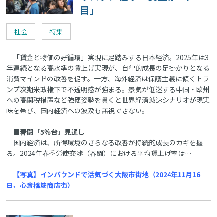
目」
社会
特集
「賃金と物価の好循環」実現に足踏みする日本経済。2025年は3
年連続となる高水準の賃上げ実現が、自律的成長の足掛かりとなる
消費マインドの改善を促す。一方、海外経済は保護主義に傾くトラ
ンプ次期米政権下で不透明感が強まる。景気が低迷する中国・欧州
への高関税措置など強硬姿勢を貫くと世界経済減速シナリオが現実
味を帯び、国内経済への波及も無視できない。
■春闘「5％台」見通し
国内経済は、所得環境のさらなる改善が持続的成長のカギを握
る。2024年春季労使交渉（春闘）における平均賃上げ率は…
【写真】インバウンドで活気づく大阪市街地（2024年11月16
日、心斎橋筋商店街）