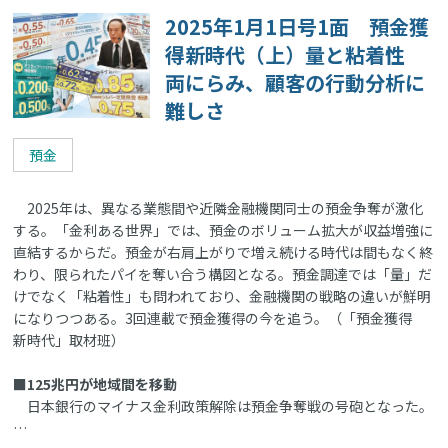
2025年1月1日号1面 預金獲
得新時代（上）量と粘着性
両にらみ、顧客の行動分析に
難しさ
預金
2025年は、異なる業態間や近隣金融機関同士の預金争奪が激化
する。「金利ある世界」では、預金のボリューム拡大が収益増強に
直結するからだ。預金が右肩上がりで増え続ける時代は間もなく終
わり、限られたパイを奪い合う構図となる。預金調達では「量」だ
けでなく「粘着性」も問われており、金融機関の戦略の違いが鮮明
になりつつある。3回連載で預金獲得の今を追う。（「預金獲得
新時代」取材班）
■125兆円が地域間を移動
日本銀行のマイナス金利政策解除は預金争奪戦の号砲となった。
…