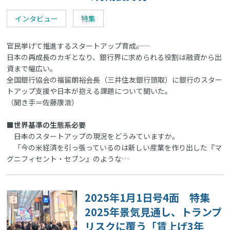
インタビュー
特集
官民挙げて推進するスタートアップ育成――。
日本の再成長のカギとなり、銀行界に求められる役割は融資から出
資まで幅広い。
全国銀行協会の福留朗裕会長（三井住友銀行頭取）に銀行のスター
トアップ支援や日本が抱える課題について聞いた。
（聞き手＝佐藤康浩）
■世界基準の生態系必要
――日本のスタートアップの現況をどうみていますか。
「今の米経済を引っ張っているのは新しい産業を作り出した『マ
グニフィセント・セブン』のような…
2025年1月1日号4面 特集
2025年景気見通し、トランプ
リスクに覆う「賃上げ3年