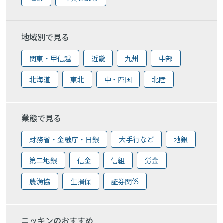
地域別で見る
関東・甲信越
近畿
九州
中部
北海道
東北
中・四国
北陸
業態で見る
財務省・金融庁・日銀
大手行など
地銀
第二地銀
信金
信組
労金
農漁協
生損保
証券関係
ニッキンのおすすめ