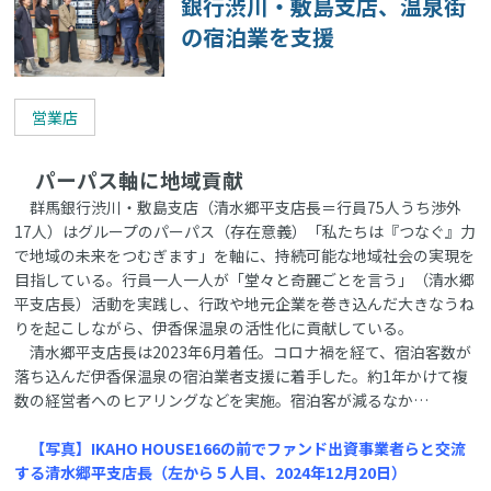
銀行渋川・敷島支店、温泉街
の宿泊業を支援
営業店
パーパス軸に地域貢献
群馬銀行渋川・敷島支店（清水郷平支店長＝行員75人うち渉外
17人）はグループのパーパス（存在意義）「私たちは『つなぐ』力
で地域の未来をつむぎます」を軸に、持続可能な地域社会の実現を
目指している。行員一人一人が「堂々と奇麗ごとを言う」（清水郷
平支店長）活動を実践し、行政や地元企業を巻き込んだ大きなうね
りを起こしながら、伊香保温泉の活性化に貢献している。
清水郷平支店長は2023年6月着任。コロナ禍を経て、宿泊客数が
落ち込んだ伊香保温泉の宿泊業者支援に着手した。約1年かけて複
数の経営者へのヒアリングなどを実施。宿泊客が減るなか…
【写真】IKAHO HOUSE166の前でファンド出資事業者らと交流
する清水郷平支店長（左から５人目、2024年12月20日）