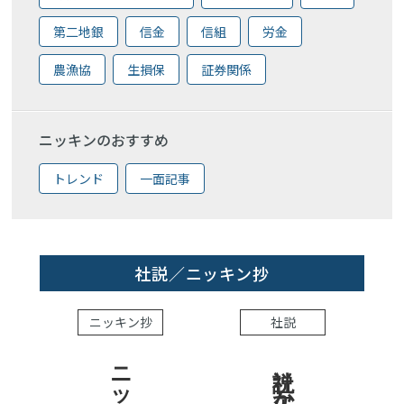
第二地銀
信金
信組
労金
農漁協
生損保
証券関係
ニッキンのおすすめ
トレンド
一面記事
社説／ニッキン抄
ニッキン抄
社説