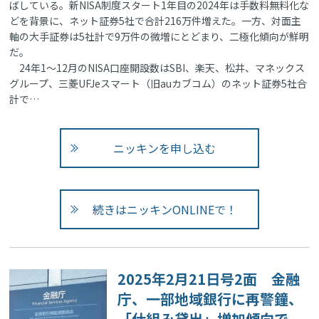
ばしている。新NISA制度スタート1年目の2024年は手数料無料化な
どを背景に、ネット証券5社で合計216万件増えた。一方、対面主
軸の大手証券は5社計で9万件の微増にとどまり、二極化傾向が鮮明
だ。
24年1～12月のNISA口座開設数はSBI、楽天、松井、マネックス
グループ、三菱UFJeスマート（旧auカブコム）のネット証券5社合
計で…
ニッキンを申し込む
続きはニッキンONLINEで！
2025年2月21日号2面 金融
庁、一部地域銀行に再警鐘、
「仕組み貸出」増加傾向で