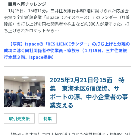
■月へ再チャレンジ
1月15日、15時11分。三井住友銀行本館3階に設けられた応援会
会場で宇宙新興企業「ispace（アイスペース）」のランダー（月着
陸船）の打ち上げを同社関係者や株主など約300人が見守った。打
ち上げられたロケットから…
【写真】ispaceの「RESILIENCEランダー」の打ち上げと分離の
成功に沸く同社関係者や従業員・家族ら（１月15日、三井住友銀
行本館３階、ispace提供）
2025年2月21日号15面 特
集 東海地区6信保協、サ
ポートの源、中小企業者の事
業支える
取引先支援
特集
【静岡・名古屋】コロナ禍で導入された実質無利子・無担保（ゼ