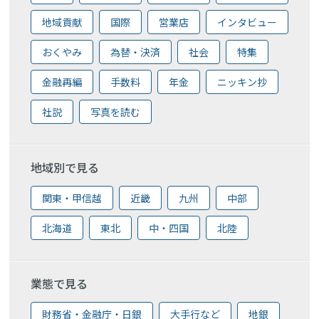
地域貢献
国際
営業店
インタビュー
おくやみ
為替・決済
社会
特集
金融再編
手数料
年金
ニッキン抄
社説
写真を読む
地域別で見る
関東・甲信越
近畿
九州
中部
北海道
東北
中・四国
北陸
業態で見る
財務省・金融庁・日銀
大手行など
地銀