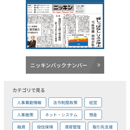
ニッキンバックナンバー
カテゴリで見る
人事異動情報
法令制度政策
経営
人事施策
ネット・システム
預金
融資
投信保険
資産管理
取引先支援