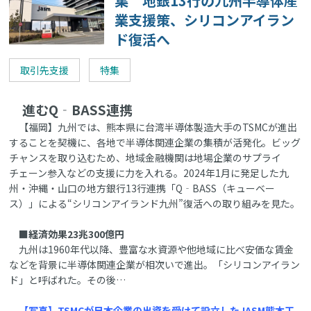
集 地銀13行の九州半導体産
業支援策、シリコンアイラン
ド復活へ
取引先支援
特集
進むQ‐BASS連携
【福岡】九州では、熊本県に台湾半導体製造大手のTSMCが進出
することを契機に、各地で半導体関連企業の集積が活発化。ビッグ
チャンスを取り込むため、地域金融機関は地場企業のサプライ
チェーン参入などの支援に力を入れる。2024年1月に発足した九
州・沖縄・山口の地方銀行13行連携「Q‐BASS（キューベー
ス）」による“シリコンアイランド九州”復活への取り組みを見た。
■経済効果23兆300億円
九州は1960年代以降、豊富な水資源や他地域に比べ安価な賃金
などを背景に半導体関連企業が相次いで進出。「シリコンアイラン
ド」と呼ばれた。その後…
【写真】TSMCが日本企業の出資を受けて設立したJASM熊本工