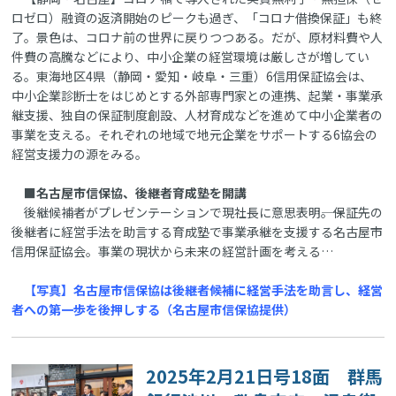
ロゼロ）融資の返済開始のピークも過ぎ、「コロナ借換保証」も終
了。景色は、コロナ前の世界に戻りつつある。だが、原材料費や人
件費の高騰などにより、中小企業の経営環境は厳しさが増してい
る。東海地区4県（静岡・愛知・岐阜・三重）6信用保証協会は、
中小企業診断士をはじめとする外部専門家との連携、起業・事業承
継支援、独自の保証制度創設、人材育成などを進めて中小企業者の
事業を支える。それぞれの地域で地元企業をサポートする6協会の
経営支援力の源をみる。
■名古屋市信保協、後継者育成塾を開講
後継候補者がプレゼンテーションで現社長に意思表明――。保証先の
後継者に経営手法を助言する育成塾で事業承継を支援する名古屋市
信用保証協会。事業の現状から未来の経営計画を考える…
【写真】名古屋市信保協は後継者候補に経営手法を助言し、経営
者への第一歩を後押しする（名古屋市信保協提供）
2025年2月21日号18面 群馬