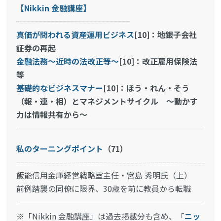
【Nikkin 金融講座】
真価が問われる資産運用ビジネス
[10]：地銀子会社
証券の再起
金融法務～近時の法改正等～
[10]：改正雇用保険法
等
基礎的なビジネスマナー
[10]：ほう・れん・そう
（報・連・相）とマネジメントサイクル ～動かす
力は情報共有から～
私のターニングポイント
（71）
飯能信用金庫経営戦略室主任・宮島 秀明氏（上）
前例踏襲の同僚に限界、30歳を前に教員から転職
※「Nikkin 金融講座」は過去掲載分も含め、「
ニッ