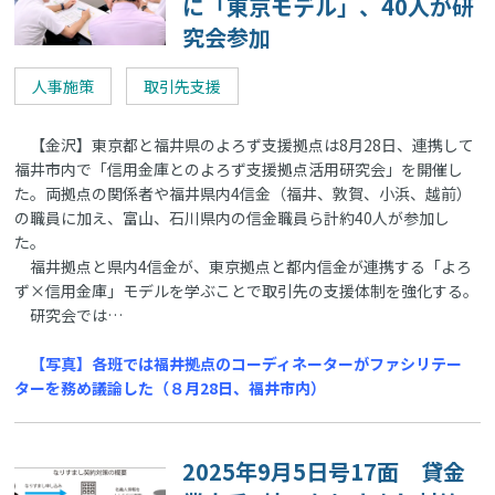
に「東京モデル」、40人が研
究会参加
人事施策
取引先支援
【金沢】東京都と福井県のよろず支援拠点は8月28日、連携して
福井市内で「信用金庫とのよろず支援拠点活用研究会」を開催し
た。両拠点の関係者や福井県内4信金（福井、敦賀、小浜、越前）
の職員に加え、富山、石川県内の信金職員ら計約40人が参加し
た。
福井拠点と県内4信金が、東京拠点と都内信金が連携する「よろ
ず×信用金庫」モデルを学ぶことで取引先の支援体制を強化する。
研究会では…
【写真】各班では福井拠点のコーディネーターがファシリテー
ターを務め議論した（８月28日、福井市内）
2025年9月5日号17面 貸金