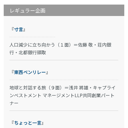
レギュラー企画
『
寸言
』
人口減少に立ち向かう（１面）＝佐藤 敬・荘内銀
行・北都銀行頭取
『
東西ペンリレー
』
地球と対話する旅（９面）＝浅井 將雄・キャプライ
ンベストメント マネージメントLLP共同創業パート
ナー
『
ちょっと一言
』