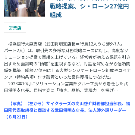
戦略提案、シ・ローン27億円
組成
営業店
横浜銀行大森支店（武田将明支店長＝行員12人うち渉外7人。
パート2人）は、取引先の多様な財務戦略ニーズに対し、高度なソ
リューション提案で実績を上げている。経営者が抱える課題を引き
出すため面談時の“傾聴”を重視するなど、対話を深めながら信頼関
係を構築。総額27億円に上る大型シンジケートローン組成やコベナ
ンツ（特約条項）付き融資といった案件獲得につなげた。
2023年10月にソリューション営業部グループ長から着任した武
田将明支店長。目指す姿に「強さ、品格、実現力」を掲げ…
【写真】（左から）サイクラーズの高山啓介財務部担当部長、福
田隆代表取締役と商談する武田将明支店長、法人渉外課リーダー
（８月22日）