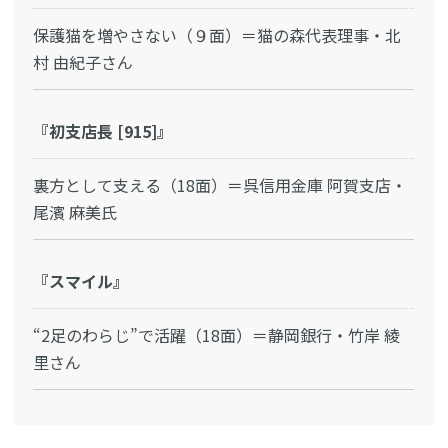
保護猫を増やさない（９面）＝猫の森代表理事・北
村 由紀子さん
『初支店長 [915]』
裏方として支える（18面）＝呉信用金庫 阿賀支店・
尾濱 麻美氏
『スマイル』
“2足のわらじ”で活躍（18面）＝静岡銀行・竹岸 綾
里さん