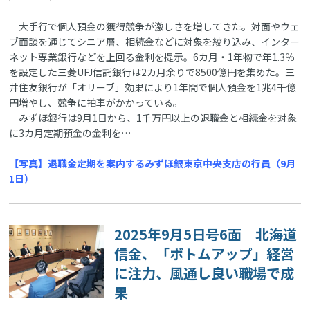
大手行で個人預金の獲得競争が激しさを増してきた。対面やウェ
ブ面談を通じてシニア層、相続金などに対象を絞り込み、インター
ネット専業銀行などを上回る金利を提示。6カ月・1年物で年1.3％
を設定した三菱UFJ信託銀行は2カ月余りで8500億円を集めた。三
井住友銀行が「オリーブ」効果により1年間で個人預金を1兆4千億
円増やし、競争に拍車がかかっている。
みずほ銀行は9月1日から、1千万円以上の退職金と相続金を対象
に3カ月定期預金の金利を…
【写真】退職金定期を案内するみずほ銀東京中央支店の行員（9月
1日）
2025年9月5日号6面 北海道
信金、「ボトムアップ」経営
に注力、風通し良い職場で成
果