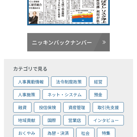
ニッキンバックナンバー
カテゴリで見る
人事異動情報
法令制度政策
経営
人事施策
ネット・システム
預金
融資
投信保険
資産管理
取引先支援
地域貢献
国際
営業店
インタビュー
おくやみ
為替・決済
社会
特集