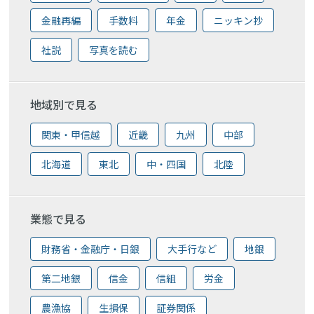
金融再編
手数料
年金
ニッキン抄
社説
写真を読む
地域別で見る
関東・甲信越
近畿
九州
中部
北海道
東北
中・四国
北陸
業態で見る
財務省・金融庁・日銀
大手行など
地銀
第二地銀
信金
信組
労金
農漁協
生損保
証券関係