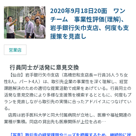
2020年9月18日20面 ワン
チーム 事業性評価(理解)、
岩手銀行矢巾支店、何度も支
援策を見直し
営業店
行員同士が活発に意見交換
【仙台】岩手銀行矢巾支店（高橋忠和支店長＝行員16人うち女
性8人。パート4人）は、取引先企業の事業性を深く理解し、経営
課題解決のための適切な提案活動で成果をあげている。行員同士の
活発な意見交換により多様な支援策を模索するとともに、何度もプ
ランを見直しながら取引先の実情に合ったアドバイスにつなげてい
る。
店周は岩手医科大学と同大付属病院が立地し、医療や福祉関連の
業種が集積。同店の貸出先も医療関係が上位を占め…
【写真】取引先の経営課題やニーズを把握するため、継続的に状