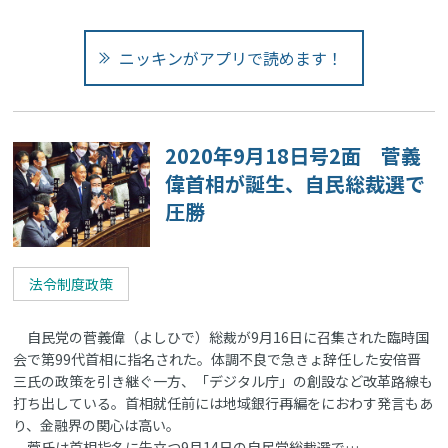
ニッキンがアプリで読めます！
2020年9月18日号2面 菅義
偉首相が誕生、自民総裁選で
圧勝
法令制度政策
自民党の菅義偉（よしひで）総裁が9月16日に召集された臨時国
会で第99代首相に指名された。体調不良で急きょ辞任した安倍晋
三氏の政策を引き継ぐ一方、「デジタル庁」の創設など改革路線も
打ち出している。首相就任前には地域銀行再編をにおわす発言もあ
り、金融界の関心は高い。
菅氏は首相指名に先立つ9月14日の自民党総裁選で…