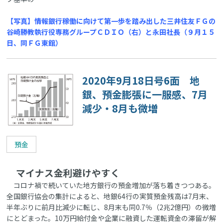
【写真】情報銀行稼働に向けて第一歩を踏み出した三井住友ＦＧの
谷崎勝教執行役専務グループＣＤＩＯ（右）と永田社長（９月１５
日、同ＦＧ東館）
2020年9月18日号6面 地
銀、預金膨張に一服感、7月
減少・8月も微増
預金
マイナス金利避けやすく
コロナ禍で続いていた地方銀行の預金増加が落ち着きつつある。
全国銀行協会の集計によると、地銀64行の実質預金残高は7月末、
半年ぶりに前月比減少に転じ、8月末も同0.7％（2兆2億円）の微増
にとどまった。10万円給付金や企業に融資した運転資金の滞留が解