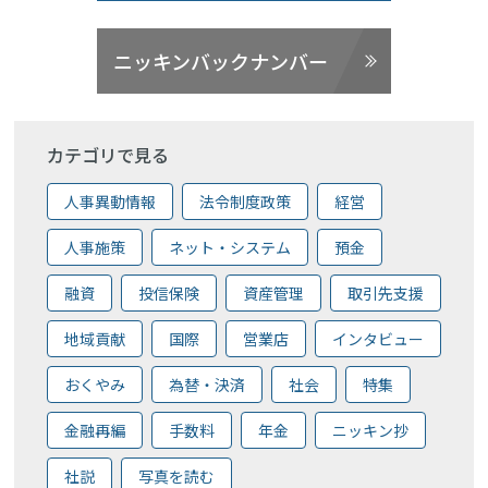
ニッキンバックナンバー
カテゴリで見る
人事異動情報
法令制度政策
経営
人事施策
ネット・システム
預金
融資
投信保険
資産管理
取引先支援
地域貢献
国際
営業店
インタビュー
おくやみ
為替・決済
社会
特集
金融再編
手数料
年金
ニッキン抄
社説
写真を読む