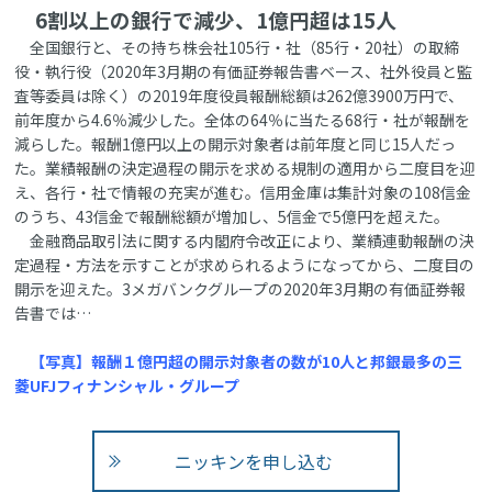
6割以上の銀行で減少、1億円超は15人
全国銀行と、その持ち株会社105行・社（85行・20社）の取締
役・執行役（2020年3月期の有価証券報告書ベース、社外役員と監
査等委員は除く）の2019年度役員報酬総額は262億3900万円で、
前年度から4.6％減少した。全体の64％に当たる68行・社が報酬を
減らした。報酬1億円以上の開示対象者は前年度と同じ15人だっ
た。業績報酬の決定過程の開示を求める規制の適用から二度目を迎
え、各行・社で情報の充実が進む。信用金庫は集計対象の108信金
のうち、43信金で報酬総額が増加し、5信金で5億円を超えた。
金融商品取引法に関する内閣府令改正により、業績連動報酬の決
定過程・方法を示すことが求められるようになってから、二度目の
開示を迎えた。3メガバンクグループの2020年3月期の有価証券報
告書では…
【写真】報酬１億円超の開示対象者の数が10人と邦銀最多の三
菱UFJフィナンシャル・グループ
ニッキンを申し込む