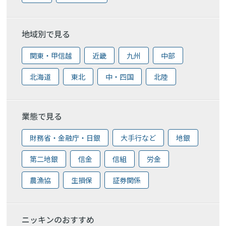
地域別で見る
関東・甲信越
近畿
九州
中部
北海道
東北
中・四国
北陸
業態で見る
財務省・金融庁・日銀
大手行など
地銀
第二地銀
信金
信組
労金
農漁協
生損保
証券関係
ニッキンのおすすめ