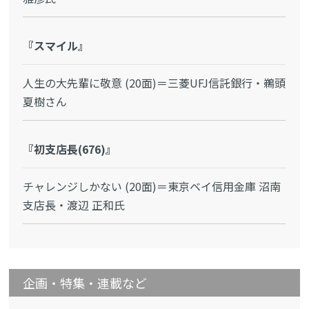
『スマイル』
人生の大先輩に敬意 (20面)＝三菱UFJ信託銀行・鵜頭
夏樹さん
『初支店長(676)』
チャレンジしかない (20面)＝東京ベイ信用金庫 沼南
支店長・渡辺 正和氏
企画・特集・連載など