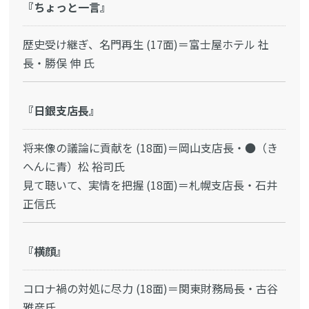
『ちょっと一言』
歴史受け継ぎ、名門再生 (17面)＝富士屋ホテル 社
長・勝俣 伸 氏
『日銀支店長』
将来像の議論に貢献を (18面)＝岡山支店長・●（き
へんに青）松 裕司氏
見て聴いて、実情を把握 (18面)＝札幌支店長・石井
正信氏
『横顔』
コロナ禍の対処に尽力 (18面)＝関東財務局長・古谷
雅彦氏