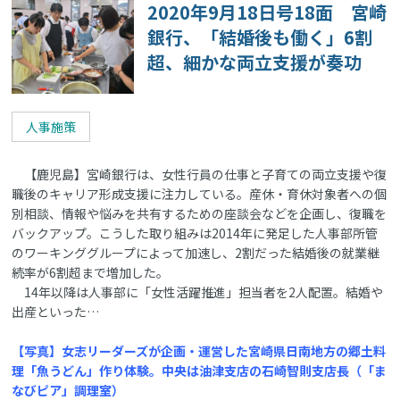
2020年9月18日号18面 宮崎
銀行、「結婚後も働く」6割
超、細かな両立支援が奏功
人事施策
【鹿児島】宮崎銀行は、女性行員の仕事と子育ての両立支援や復
職後のキャリア形成支援に注力している。産休・育休対象者への個
別相談、情報や悩みを共有するための座談会などを企画し、復職を
バックアップ。こうした取り組みは2014年に発足した人事部所管
のワーキンググループによって加速し、2割だった結婚後の就業継
続率が6割超まで増加した。
14年以降は人事部に「女性活躍推進」担当者を2人配置。結婚や
出産といった…
【写真】女志リーダーズが企画・運営した宮崎県日南地方の郷土料
理「魚うどん」作り体験。中央は油津支店の石崎智則支店長（「ま
なびピア」調理室）