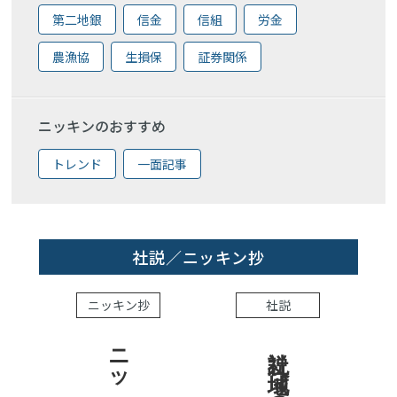
第二地銀
信金
信組
労金
農漁協
生損保
証券関係
ニッキンのおすすめ
トレンド
一面記事
社説／ニッキン抄
ニッキン抄
社説