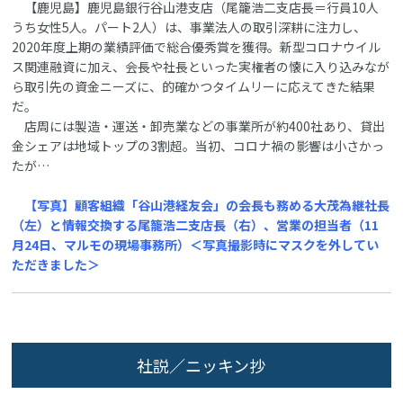
【鹿児島】鹿児島銀行谷山港支店（尾籠浩二支店長＝行員10人
うち女性5人。パート2人）は、事業法人の取引深耕に注力し、
2020年度上期の業績評価で総合優秀賞を獲得。新型コロナウイル
ス関連融資に加え、会長や社長といった実権者の懐に入り込みなが
ら取引先の資金ニーズに、的確かつタイムリーに応えてきた結果
だ。
店周には製造・運送・卸売業などの事業所が約400社あり、貸出
金シェアは地域トップの3割超。当初、コロナ禍の影響は小さかっ
たが…
【写真】顧客組織「谷山港経友会」の会長も務める大茂為継社長
（左）と情報交換する尾籠浩二支店長（右）、営業の担当者（11
月24日、マルモの現場事務所）＜写真撮影時にマスクを外してい
ただきました＞
社説／ニッキン抄