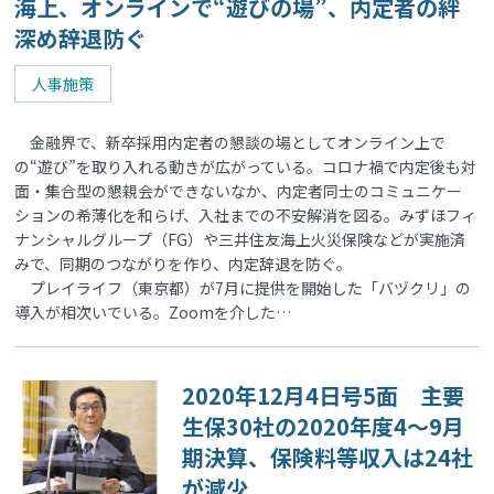
海上、オンラインで“遊びの場”、内定者の絆
深め辞退防ぐ
人事施策
金融界で、新卒採用内定者の懇談の場としてオンライン上で
の“遊び”を取り入れる動きが広がっている。コロナ禍で内定後も対
面・集合型の懇親会ができないなか、内定者同士のコミュニケー
ションの希薄化を和らげ、入社までの不安解消を図る。みずほフィ
ナンシャルグループ（FG）や三井住友海上火災保険などが実施済
みで、同期のつながりを作り、内定辞退を防ぐ。
プレイライフ（東京都）が7月に提供を開始した「バヅクリ」の
導入が相次いでいる。Zoomを介した…
2020年12月4日号5面 主要
生保30社の2020年度4～9月
期決算、保険料等収入は24社
が減少