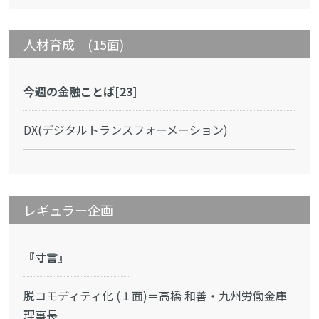
人材育成 (15面)
今週の金融ことば[23]
DX(デジタルトランスフォーメーション)
レギュラー企画
『寸言』
脱コモディティ化 (１面)＝高橋 和善・九州労働金庫
理事長