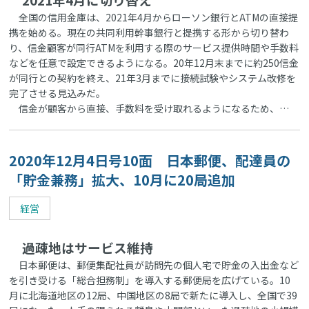
全国の信用金庫は、2021年4月からローソン銀行とATMの直接提
携を始める。現在の共同利用幹事銀行と提携する形から切り替わ
り、信金顧客が同行ATMを利用する際のサービス提供時間や手数料
などを任意で設定できるようになる。20年12月末までに約250信金
が同行との契約を終え、21年3月までに接続試験やシステム改修を
完了させる見込みだ。
信金が顧客から直接、手数料を受け取れるようになるため、…
2020年12月4日号10面 日本郵便、配達員の
「貯金兼務」拡大、10月に20局追加
経営
過疎地はサービス維持
日本郵便は、郵便集配社員が訪問先の個人宅で貯金の入出金など
を引き受ける「総合担務制」を導入する郵便局を広げている。10
月に北海道地区の12局、中国地区の8局で新たに導入し、全国で39