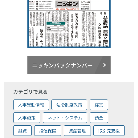
ニッキンバックナンバー
カテゴリで見る
人事異動情報
法令制度政策
経営
人事施策
ネット・システム
預金
融資
投信保険
資産管理
取引先支援