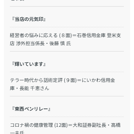
『当店の元気印』
経営者の悩みに応える (８面)＝石巻信用金庫 登米支
店 渉外担当係長・後藤 慎 氏
『輝いています』
テラー時代から話術定評 (９面)＝にいかわ信用金
庫・長能 千恵さん
『東西ペンリレー』
コロナ禍の健康管理 (12面)＝大和証券副社長・高橋
一夫氏