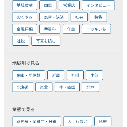
地域貢献
国際
営業店
インタビュー
おくやみ
為替・決済
社会
特集
金融再編
手数料
年金
ニッキン抄
社説
写真を読む
地域別で見る
関東・甲信越
近畿
九州
中部
北海道
東北
中・四国
北陸
業態で見る
財務省・金融庁・日銀
大手行など
地銀