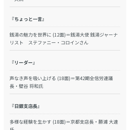
『ちょっと一言』
銭湯の魅力を世界に (12面)＝銭湯大使 銭湯ジャーナ
リスト ステファニー・コロインさん
『リーダー』
声なき声を吸い上げる (18面)＝第42期全信労連議
長・壁谷 将和氏
『日銀支店長』
多様な経験を生かす (18面)＝京都支店長・勝浦 大達
氏