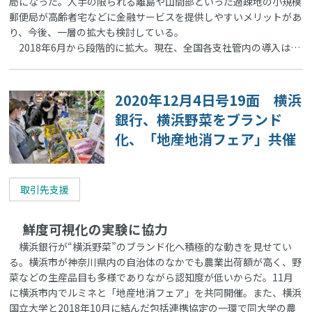
局になった。人手の限られる離島や山間部といった過疎地の小規模
郵便局が高齢者宅などに金融サービスを提供しやすいメリットがあ
り、今後、一層の拡大も検討している。
2018年6月から段階的に拡大。現在、全国各支社管内の導入は…
2020年12月4日号19面 横浜
銀行、横浜野菜をブランド
化、「地産地消フェア」共催
取引先支援
鮮度可視化の実験に協力
横浜銀行が“横浜野菜”のブランド化へ積極的な動きを見せてい
る。横浜市が神奈川県内の自治体のなかでも農業出荷額が高く、野
菜などの生産品目も多様でありながら認知度が低いからだ。11月
に横浜市内でルミネと「地産地消フェア」を共同開催。また、横浜
国立大学と2018年10月に結んだ包括連携協定の一環で同大学の農