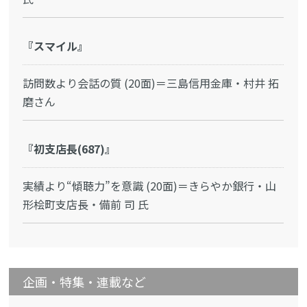
『スマイル』
訪問数より会話の質 (20面)＝三島信用金庫・村井 拓
磨さん
『初支店長(687)』
実績より“傾聴力”を意識 (20面)＝きらやか銀行・山
形桧町支店長・備前 司 氏
企画・特集・連載など