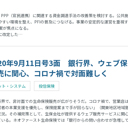
・PPP（官民連携）に関連する資金調達手法の改善策を検討する。公共
やすい環境を整え、PFIの普及につなげる。事業の安定的な運営を重視
案が焦点になる。
に改定した…
020年9月11日号3面 銀行界、ウェブ
売に関心、コロナ禍で対面難しく
ット・システム
投信保険
界で、非対面での生命保険販売が広がりそうだ。コロナ禍で、営業店
業者の本業支援を優先し、保険提案まで手が回らない」（関東地区地域
状況。その補完策として、生保会社が提供するウェブ販売サービスに関
ている。ネオファースト生命保険では「銀行からの問い合わせが急増し