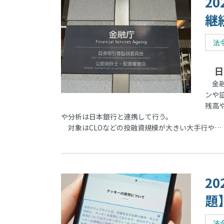
2
継
法
日
金融
ンや
残高
や分析は日本銀行と連携して行う。
対象はCLOなどの投融資規模が大きい大手行や…
2
題
法