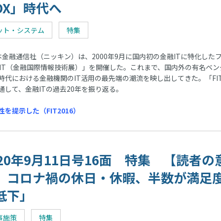
DX」時代へ
ット・システム
特集
金融通信社（ニッキン）は、2000年9月に国内初の金融ITに特化した
FIT（金融国際情報技術展）」を開催した。これまで、国内外の有名ベン
代における金融機関のIT活用の最先端の潮流を映し出してきた。「FI
して、金融ITの過去20年を振り返る。
提示した（FIT2016）
020年9月11日号16面 特集 【読者の
】コロナ禍の休日・休暇、半数が満足
低下」
事施策
特集