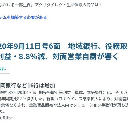
手がける一部生保。アクサダイレクト生命保険の商品は…
テムを構築する必要がある
020年9月11日号6面 地域銀行、役務
利益・8.8％減、対面営業自粛が響く
数料
岡銀行など16行は増加
銀行の2020年4～6月期役務取引等利益（単体、本紙集計）は、全102
前年同期比8.8％減少した。新型コロナウイルス感染拡大により、対面営
を余儀なくされ、金融商品販売や法人向けソリューション手数料が落ち
た。
同期比…