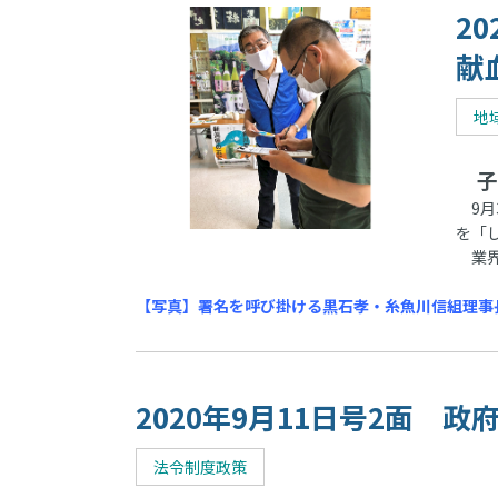
2
献
地
子
9月
を「
業界
【写真】署名を呼び掛ける黒石孝・糸魚川信組理事
2020年9月11日号2面 
法令制度政策