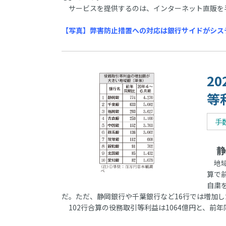
サービスを提供するのは、インターネット直販を
【写真】弊害防止措置への対応は銀行サイドがシス
2
等
手
静
地域
算で
自粛
だ。ただ、静岡銀行や千葉銀行など16行では増加し
102行合算の役務取引等利益は1064億円と、前年