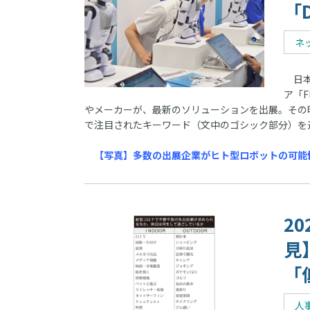
「
ネ
日本
ア「
やメーカーが、最新のソリューションを出展。その時
で注目されたキーワード（文中のゴシック部分）を通
【写真】多数の出展企業がヒト型ロボットの可能性を
2
見
「
人