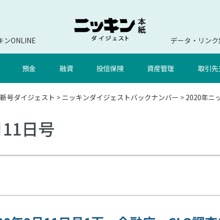
ンONLINE
データ・リンク
預金
融資
投信保険
資産管理
取引先
新号ダイジェスト
>
ニッキンダイジェストバックナンバー
>
2020年
月11日号