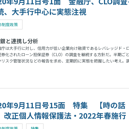
020年9月11日号1面 金融庁、CLO調査
続、大手行中心に実態注視
令制度政策
銀と連携し分析
庁は大手行に対し、信用力が低い企業向け融資であるレバレッジド・
証券化されたローン担保証券（CLO）の調査を継続する方針だ。半期ご
やリスク管理状況などの報告を求め、定期的に実態を把握したい考え。
020年9月11日号15面 特集 【時の話
】改正個人情報保護法・2022年春施行
令制度政策
特集