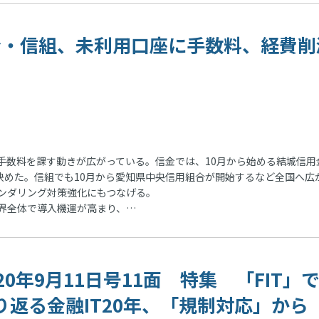
 信金・信組、未利用口座に手数料、経費削
数料を課す動きが広がっている。信金では、10月から始める結城信用
決めた。信組でも10月から愛知県中央信用組合が開始するなど全国へ広
ンダリング対策強化にもつなげる。
界全体で導入機運が高まり、…
020年9月11日号11面 特集 「FIT」
り返る金融IT20年、「規制対応」から