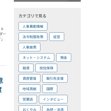
カテゴリで見る
人事異動情報
フェ
ダー
法令制度政策
経営
T」
人事施策
ネット・システム
預金
融資
投信保険
意
資産管理
取引先支援
度
地域貢献
国際
営業店
インタビュー
おくやみ
為替・決済