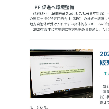
PFI促進へ環境整備
政府はPFI（民間資金を活用した社会資本整備）
の運営を担う特定目的会社（SPC）の株式を譲渡し
地方自治体が受け入れやすい具体的なスキームの立
2020年度中に本格的に検討を始める見通し。7月
2
販
ネ
銀行
「事
行）
寄せ
る」という。