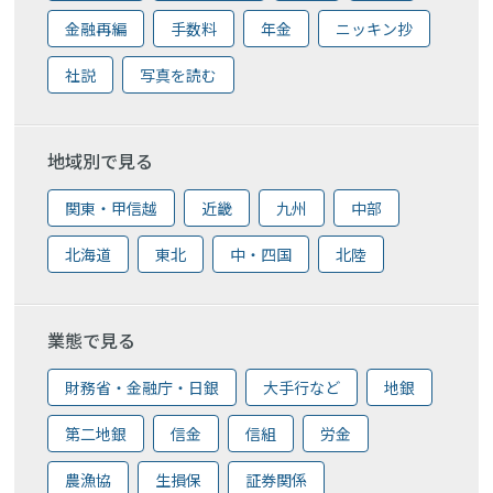
金融再編
手数料
年金
ニッキン抄
社説
写真を読む
地域別で見る
関東・甲信越
近畿
九州
中部
北海道
東北
中・四国
北陸
業態で見る
財務省・金融庁・日銀
大手行など
地銀
第二地銀
信金
信組
労金
農漁協
生損保
証券関係