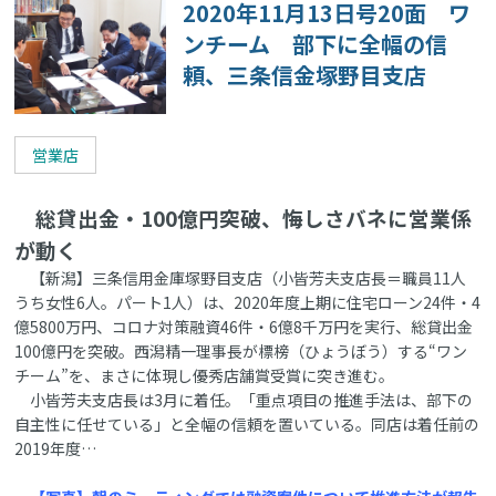
2020年11月13日号20面 ワ
ンチーム 部下に全幅の信
頼、三条信金塚野目支店
営業店
総貸出金・100億円突破、悔しさバネに営業係
が動く
【新潟】三条信用金庫塚野目支店（小皆芳夫支店長＝職員11人
うち女性6人。パート1人）は、2020年度上期に住宅ローン24件・4
億5800万円、コロナ対策融資46件・6億8千万円を実行、総貸出金
100億円を突破。西潟精一理事長が標榜（ひょうぼう）する“ワン
チーム”を、まさに体現し優秀店舗賞受賞に突き進む。
小皆芳夫支店長は3月に着任。「重点項目の推進手法は、部下の
自主性に任せている」と全幅の信頼を置いている。同店は着任前の
2019年度…