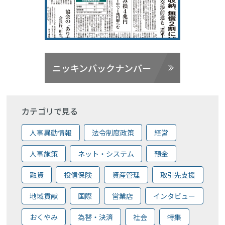
ニッキンバックナンバー
カテゴリで見る
人事異動情報
法令制度政策
経営
人事施策
ネット・システム
預金
融資
投信保険
資産管理
取引先支援
地域貢献
国際
営業店
インタビュー
おくやみ
為替・決済
社会
特集