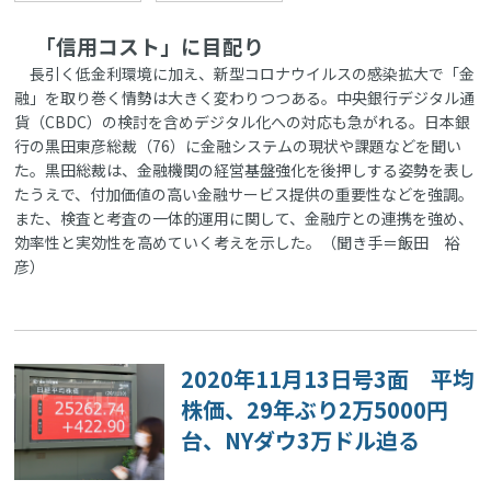
「信用コスト」に目配り
長引く低金利環境に加え、新型コロナウイルスの感染拡大で「金
融」を取り巻く情勢は大きく変わりつつある。中央銀行デジタル通
貨（CBDC）の検討を含めデジタル化への対応も急がれる。日本銀
行の黒田東彦総裁（76）に金融システムの現状や課題などを聞い
た。黒田総裁は、金融機関の経営基盤強化を後押しする姿勢を表し
たうえで、付加価値の高い金融サービス提供の重要性などを強調。
また、検査と考査の一体的運用に関して、金融庁との連携を強め、
効率性と実効性を高めていく考えを示した。（聞き手＝飯田 裕
彦）
2020年11月13日号3面 平均
株価、29年ぶり2万5000円
台、NYダウ3万ドル迫る