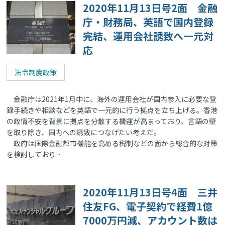
2020年11月13日号2面 金融
庁・財務局、英語で国内登録
完結、運用会社誘致へ一元対
応
法令制度政策
金融庁は2021年1月中に、海外の運用会社が国内参入に必要な登
録手続きや相談などを英語で一元的に行う拠点を立ち上げる。香港
の政情不安を背景に拠点を分散する機運が高まっており、言語の壁
を取り除き、国内への誘致につなげたい考えだ。
政府は国際金融都市機能を高める税制などの面から総合的な対策
を検討しており…
2020年11月13日号4面 三井
住友FG、電子契約で経費1億
7000万円減、アカウント数は