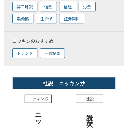
第二地銀
信金
信組
労金
農漁協
生損保
証券関係
ニッキンのおすすめ
トレンド
一面記事
社説／ニッキン抄
ニッキン抄
社説