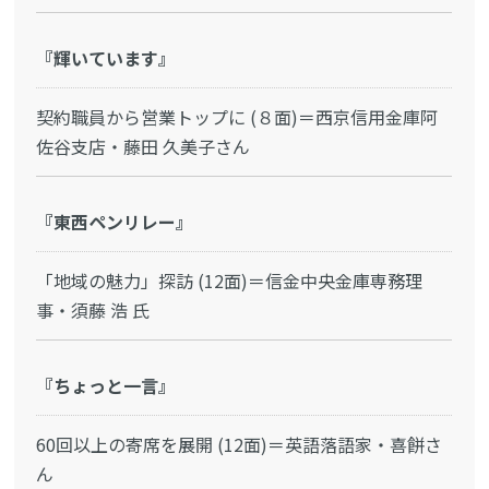
『輝いています』
契約職員から営業トップに (８面)＝西京信用金庫阿
佐谷支店・藤田 久美子さん
『東西ペンリレー』
「地域の魅力」探訪 (12面)＝信金中央金庫専務理
事・須藤 浩 氏
『ちょっと一言』
60回以上の寄席を展開 (12面)＝英語落語家・喜餅さ
ん