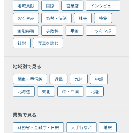
地域貢献
国際
営業店
インタビュー
おくやみ
為替・決済
社会
特集
金融再編
手数料
年金
ニッキン抄
社説
写真を読む
地域別で見る
関東・甲信越
近畿
九州
中部
北海道
東北
中・四国
北陸
業態で見る
財務省・金融庁・日銀
大手行など
地銀