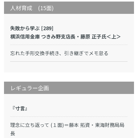
人材育成 (15面)
失敗から学ぶ [289]
横浜信用金庫 つきみ野支店長・藤原 正子氏＜上＞
忘れた手形交換手続き、引き継ぎでメモ怠る
レギュラー企画
『寸言』
理念に立ち返って (１面)＝藤本 拓資・東海財務局局
長