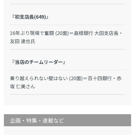
『初支店長(649)』
16年ぶり現場で奮闘 (20面)＝島根銀行 大田支店長・
友田 達也氏
『当店のチームリーダー』
乗り越えられない壁はない (20面)＝百十四銀行・赤
坂 仁美さん
企画・特集・連載など