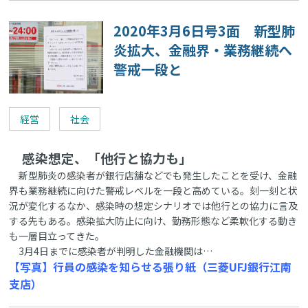
2020年3月6日号3面 新型肺
炎拡大、金融界・業務継続へ
警戒一段と
経営
社会
感染想定、「他行と協力も」
新型肺炎の感染者が銀行店舗などでも発生したことを受け、金融
界も業務継続に向けた警戒レベルを一段と高めている。刻一刻と状
況が変化するなか、感染時の想定シナリオでは他行との協力に言及
する先もある。感染拡大防止に向け、勤務形態など柔軟化する動き
も一層目立ってきた。
3月4日までに感染者が判明した金融機関は…
【写真】行員の感染を知らせる張り紙（三菱UFJ銀行江南
支店）