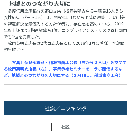
地域とのつながり大切に
多摩信用金庫稲城矢野口支店（松岡英明支店長＝職員15人うち
女性6人。パート1人）は、開設4年目ながら地域に密着し、取引先
の課題解決を最優先する方針が奏功、存在感を高めている。2019
年度上期まで3期連続総合1位、コンプライアンス・リスク管理部門
でも1位を受賞した。
松岡英明支店長は2代目支店長として2018年1月に着任。本部勤
務当時に…
【写真】奈良部義彦・稲城市商工会長（左から２人目）を訪問す
る松岡英明支店長（左）。事業承継セミナーをコラボ開催するな
ど、地域とのつながりを大切にする（２月10日、稲城市商工会）
社説／ニッキン抄
社説