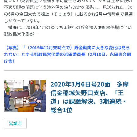
開いた中央委員会で議論する可能性もあったが、かんぽ生命保険の
不適切販売問題に伴う渉外係の給与改定を優先し、見送られた。次
の6月の全国大会で俎上（そじょう）に載るかは2月中旬時点で見通
しが立っていない。
撤廃は、2019年4月のゆうちょ銀行の貯金預入限度額倍増に伴い
郵政民営化委が…
【写真】「（2019年12月末時点で）貯金動向に大きな変化は見ら
れない」とする郵政民営化委の岩田委員長（2月19日、永田町合同
庁舎）
2020年3月6日号20面 多摩
信金稲城矢野口支店、「王
道」は課題解決、3期連続・
総合1位
営業店