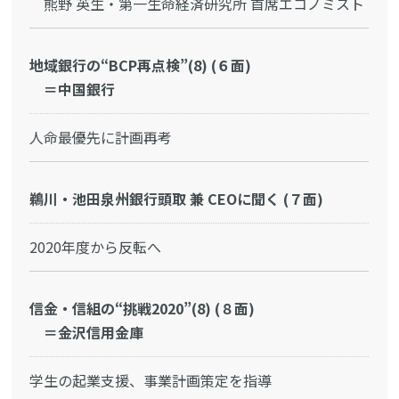
熊野 英生・第一生命経済研究所 首席エコノミスト
地域銀行の“BCP再点検”(8) (６面)
＝中国銀行
人命最優先に計画再考
鵜川・池田泉州銀行頭取 兼 CEOに聞く (７面)
2020年度から反転へ
信金・信組の“挑戦2020”(8) (８面)
＝金沢信用金庫
学生の起業支援、事業計画策定を指導