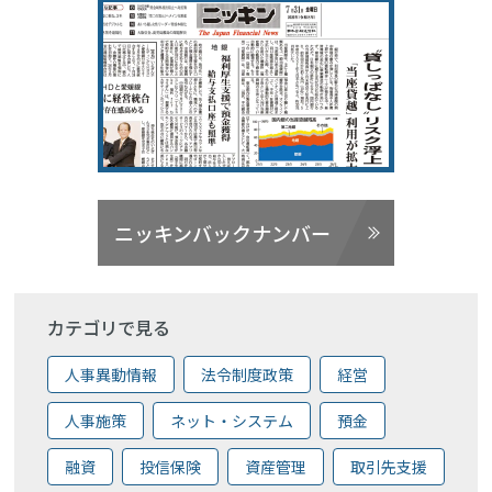
ニッキンバックナンバー
カテゴリで見る
人事異動情報
法令制度政策
経営
人事施策
ネット・システム
預金
融資
投信保険
資産管理
取引先支援