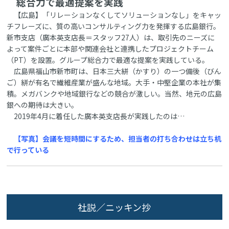
総合力で最適提案を実践
【広島】「リレーションなくしてソリューションなし」をキャッ
チフレーズに、質の高いコンサルティング力を発揮する広島銀行。
新市支店（廣本英支店長＝スタッフ27人）は、取引先のニーズに
よって案件ごとに本部や関連会社と連携したプロジェクトチーム
（PT）を設置。グループ総合力で最適な提案を実践している。
広島県福山市新市町は、日本三大絣（かすり）の一つ備後（びん
ご）絣が有名で繊維産業が盛んな地域。大手・中堅企業の本社が集
積。メガバンクや地域銀行などの競合が激しい。当然、地元の広島
銀への期待は大きい。
2019年4月に着任した廣本英支店長が実践したのは…
【写真】会議を短時間にするため、担当者の打ち合わせは立ち机
で行っている
社説／ニッキン抄