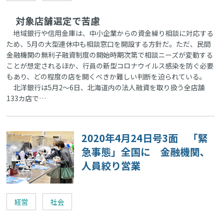
対象店舗選定で苦慮
地域銀行や信用金庫は、中小企業からの資金繰り相談に対応する
ため、5月の大型連休中も相談窓口を開設する方針だ。ただ、民間
金融機関の無利子融資制度の開始時期次第で相談ニーズが変動する
ことが想定されるほか、行員の新型コロナウイルス感染を防ぐ必要
もあり、どの程度の店を開くべきか難しい判断を迫られている。
北洋銀行は5月2～6日、北海道内の法人融資を取り扱う全店舗
133カ店で…
2020年4月24日号3面 「緊
急事態」全国に 金融機関、
人員絞り営業
経営
社会