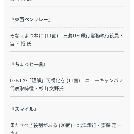
『東西ペンリレー』
そなえよつねに (11面)＝三菱UFJ銀行常務執行役員・
宮下 裕 氏
『ちょっと一言』
LGBTの「理解」可視化を (11面)＝ニューキャンバス
代表取締役・杉山 文野氏
『スマイル』
果たすべき役割がある (20面)＝北洋銀行・齋藤 翔一
さん