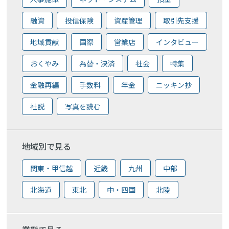
融資
投信保険
資産管理
取引先支援
地域貢献
国際
営業店
インタビュー
おくやみ
為替・決済
社会
特集
金融再編
手数料
年金
ニッキン抄
社説
写真を読む
地域別で見る
関東・甲信越
近畿
九州
中部
北海道
東北
中・四国
北陸