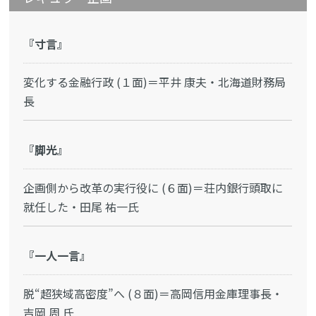
『寸言』
変化する金融行政 (１面)＝平井 康夫・北海道財務局
長
『脚光』
企画側から改革の実行役に (６面)＝荘内銀行頭取に
就任した・田尾 祐一氏
『一人一言』
脱“超狭域高密度”へ (８面)＝高岡信用金庫理事長・
吉岡 周 氏