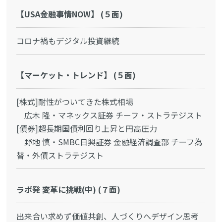
【USA金融事情NOW】 (５面)
コロナ禍もデジタル投資継続
【マーケット・トレンド】 (５面)
[株式]耐性がついてきた株式相場
広木 隆・マネックス証券 チーフ・ストラテジスト
[債券]超長期国債利回り上昇と円高圧力
野地 慎・SMBC日興証券 金融経済調査部 チーフ為
替・外債ストラテジスト
ラボ発 変革に挑戦(中) (７面)
出来合い求めず価値共創、人づくりへデザイン思考