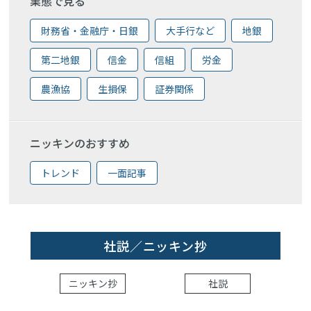
業態で見る
財務省・金融庁・日銀
大手行など
地銀
第二地銀
信金
信組
労金
農漁協
生損保
証券関係
ニッキンのおすすめ
トレンド
一面記事
社説／ニッキン抄
ニッキン抄
社説