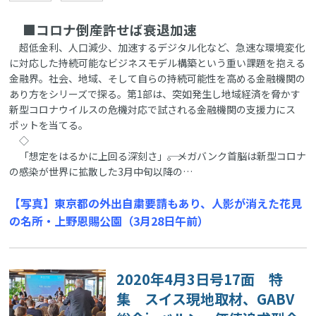
■コロナ倒産許せば衰退加速
超低金利、人口減少、加速するデジタル化など、急速な環境変化
に対応した持続可能なビジネスモデル構築という重い課題を抱える
金融界。社会、地域、そして自らの持続可能性を高める金融機関の
あり方をシリーズで探る。第1部は、突如発生し地域経済を脅かす
新型コロナウイルスの危機対応で試される金融機関の支援力にス
ポットを当てる。
◇
「想定をはるかに上回る深刻さ」――。メガバンク首脳は新型コロナ
の感染が世界に拡散した3月中旬以降の…
【写真】東京都の外出自粛要請もあり、人影が消えた花見
の名所・上野恩賜公園（3月28日午前）
2020年4月3日号17面 特
集 スイス現地取材、GABV