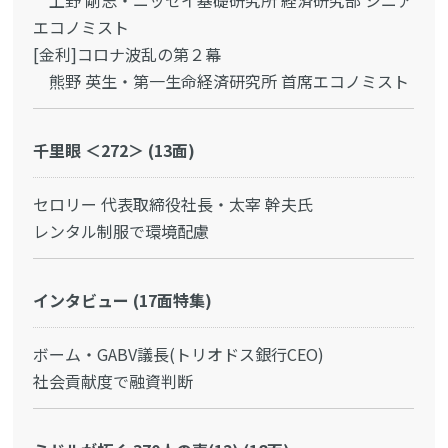
上野 剛志・ニッセイ基礎研究所 経済研究部 シニア
エコノミスト
[金利]コロナ波乱の第２幕
熊野 英生・第一生命経済研究所 首席エコノミスト
千里眼 ＜272＞ (13面)
セロリー 代表取締役社長・太宰 幹夫氏
レンタル制服で環境配慮
インタビュー (17面特集)
ボーム・GABV議長(トリオドス銀行CEO)
社会貢献度で融資判断