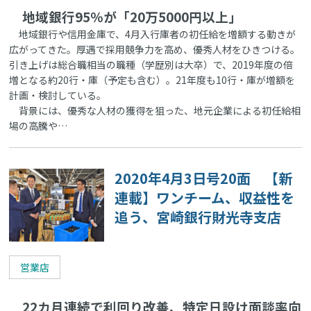
地域銀行95％が「20万5000円以上」
地域銀行や信用金庫で、4月入行庫者の初任給を増額する動きが
広がってきた。厚遇で採用競争力を高め、優秀人材をひきつける。
引き上げは総合職相当の職種（学歴別は大卒）で、2019年度の倍
増となる約20行・庫（予定も含む）。21年度も10行・庫が増額を
計画・検討している。
背景には、優秀な人材の獲得を狙った、地元企業による初任給相
場の高騰や…
2020年4月3日号20面 【新
連載】ワンチーム、収益性を
追う、宮崎銀行財光寺支店
営業店
22カ月連続で利回り改善、特定日設け面談率向