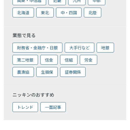
関東・甲信越
近畿
九州
中部
北海道
東北
中・四国
北陸
業態で見る
財務省・金融庁・日銀
大手行など
地銀
第二地銀
信金
信組
労金
農漁協
生損保
証券関係
ニッキンのおすすめ
トレンド
一面記事