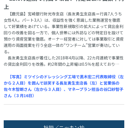
上
【鹿児島】宮崎銀行財光寺支店（長友勇生支店長＝行員7人うち
女性4人。パート3人）は、収益性を強く意識した業務運営を徹底
して好業績をあげている。事業性新規取引の拡大によって貸出金利
回りの改善を図る一方で、個人世帯には外訪などの特定日を設けて
預かり資産営業を徹底。オーナー経営者に対しては事業取引と資産
運用の両面提案を行う全店一体の“ワンチーム”営業が奏功してい
る。
長友勇生支店長が着任した2018年4月以降、22カ月連続で事業性
の貸出金利回りを改善。約2年間の上昇幅は0.5％を超えており…
【写真】ミツイシのドレッシング工場で黒木宏二代表取締役（左
から２人目）を囲んで談笑する長友勇生支店長（左）と営業係の
佐々木智朗さん（左から３人目）、マネープラン担当の谷口紗智子
さん（３月16日）
社説／ニッキン抄