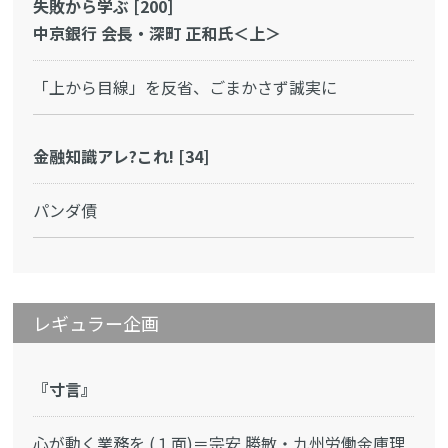
失敗から学ぶ [200]
中京銀行 会長・深町 正和氏＜上＞
「上から目線」を反省、ごまかさず誠実に
金融知識アレ?これ! [34]
パンダ債
レギュラー企画
『寸言』
心が動く業務を (１面)＝宗安 勝敏・九州労働金庫理