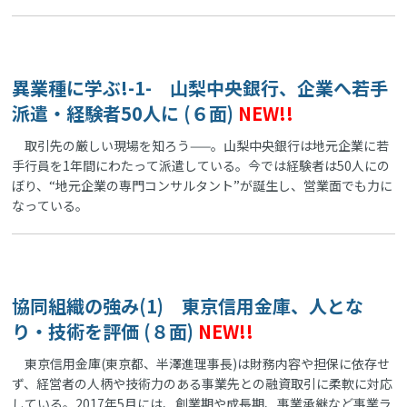
異業種に学ぶ!-1- 山梨中央銀行、企業へ若手
派遣・経験者50人に (６面)
NEW!!
取引先の厳しい現場を知ろう——。山梨中央銀行は地元企業に若
手行員を1年間にわたって派遣している。今では経験者は50人にの
ぼり、“地元企業の専門コンサルタント”が誕生し、営業面でも力に
なっている。
協同組織の強み(1) 東京信用金庫、人とな
り・技術を評価 (８面)
NEW!!
東京信用金庫(東京都、半澤進理事長)は財務内容や担保に依存せ
ず、経営者の人柄や技術力のある事業先との融資取引に柔軟に対応
している。2017年5月には、創業期や成長期、事業承継など事業ラ