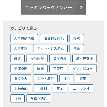
ニッキンバックナンバー
カテゴリで見る
人事異動情報
法令制度政策
経営
人事施策
ネット・システム
預金
融資
投信保険
資産管理
取引先支援
地域貢献
国際
営業店
インタビュー
おくやみ
為替・決済
社会
特集
金融再編
手数料
年金
ニッキン抄
社説
写真を読む