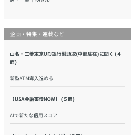
企画・特集・連載など
山名・三菱東京UFJ銀行副頭取(中部駐在)に聞く (４
面)
新型ATM導入進める
【USA金融事情NOW】 (５面)
AIで新たな信用スコア