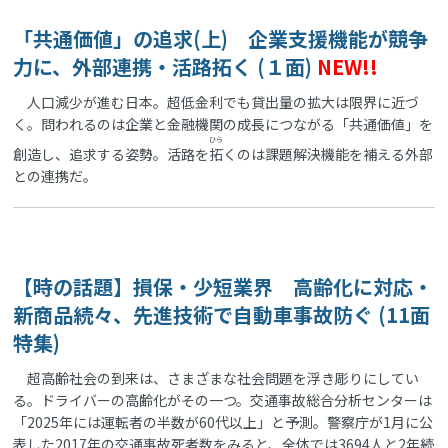
「共通価値」の追求(上) 企業支援機能が競争
力に、外部連携・活路拓く (１面)
NEW!!
人口減少が進む日本。超低金利でも貸出量の拡大は限界に近づ
く。問われるのは企業と金融機関の成長につながる「共通価値」を
ひら
創造し、追求する姿勢。活路を
拓
くのは課題解決機能を補える外部
との連携だ。
【時の話題】損保・少短業界 高齢化に対応・
新商品続々、先進技術で自動車事故防ぐ (11面
特集)
超高齢社会の到来は、さまざまな社会問題を浮き彫りにしてい
る。ドライバーの高齢化がその一つ。交通事故総合分析センターは
「2025年には運転者の半数が60代以上」と予測。警察庁が1月に公
表した2017年の交通事故死者数をみると、全体では3694人と2年続