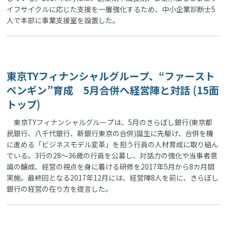
イフサイクルに応じた支援を一層強化するため、中小企業診断士5
人で本部に事業支援室を設置した。
東京TYフィナンシャルグループ、“ファースト
ペンギン”育成 5月合併へ経営陣と対話 (15面
トップ)
東京TYフィナンシャルグループは、5月のきらぼし銀行(東京都
民銀行、八千代銀行、新銀行東京の合併)誕生に先駆け、合併を機
に進める「ビジネスモデル変革」を担う行員の人材育成に取り組ん
でいる。3行の28～36歳の行員を公募し、対話力の強化や当事者意
識の醸成、経営の視点を身に着ける研修を2017年5月から8カ月間
実施。最終回となる2017年12月には、経営陣8人を前に、きらぼし
銀行の経営の在り方を提言した。