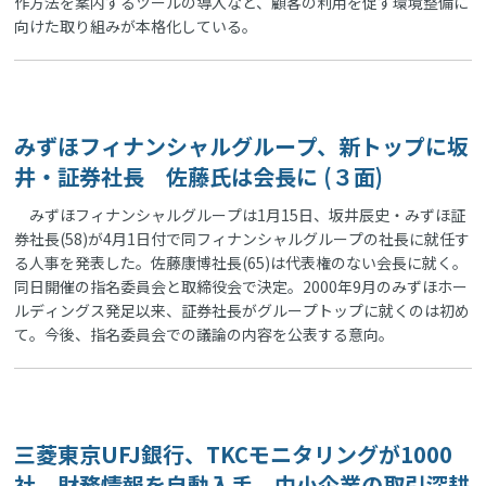
作方法を案内するツールの導入など、顧客の利用を促す環境整備に
向けた取り組みが本格化している。
みずほフィナンシャルグループ、新トップに坂
井・証券社長 佐藤氏は会長に (３面)
みずほフィナンシャルグループは1月15日、坂井辰史・みずほ証
券社長(58)が4月1日付で同フィナンシャルグループの社長に就任す
る人事を発表した。佐藤康博社長(65)は代表権のない会長に就く。
同日開催の指名委員会と取締役会で決定。2000年9月のみずほホー
ルディングス発足以来、証券社長がグループトップに就くのは初め
て。今後、指名委員会での議論の内容を公表する意向。
三菱東京UFJ銀行、TKCモニタリングが1000
社 財務情報を自動入手、中小企業の取引深耕