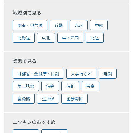
地域別で見る
関東・甲信越
近畿
九州
中部
北海道
東北
中・四国
北陸
業態で見る
財務省・金融庁・日銀
大手行など
地銀
第二地銀
信金
信組
労金
農漁協
生損保
証券関係
ニッキンのおすすめ