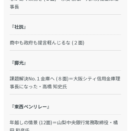
事長
『社説』
商中も政府も提言軽んじるな (２面)
『脚光』
課題解決No.１金庫へ (８面)＝大阪シティ信用金庫理
事長になった・高橋 知史氏
『東西ペンリレー』
年越しの情景 (12面)＝山梨中央銀行常務取締役・橘
田 和彦氏