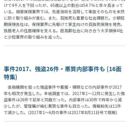
けて4千人を下回ったが、65歳以上の割合は54.7％と年々高まって
いる。損害保険業界では、先進技術を活用して事故そのものを未然
に防ぐ取り組みが進む。また、孤独死も重要な社会課題だ。少額短
期保険各社は、保険業界に先駆けて家主向けの孤独死保険を発売。
独居老人の住居確保を支える。超高齢社会に向き合う大手損保4社
と少短業界の取り組みを追った。
事件2017、強盗26件・悪質内部事件も (16面
特集)
金融機関を狙った強盗事件や着服・横領などの内部事件が2017
年も相次ぎ発生した。本紙調査では、2017年1～12月に発生した強
盗事件は26件で前年と同数だった。内部事件は30件で昨年から減
少したが、管理職が絡む悪質な事件も目立った。情報紛失は11件
で減少した。(2017年1～6月の事件は2017年8月11日号で既報)