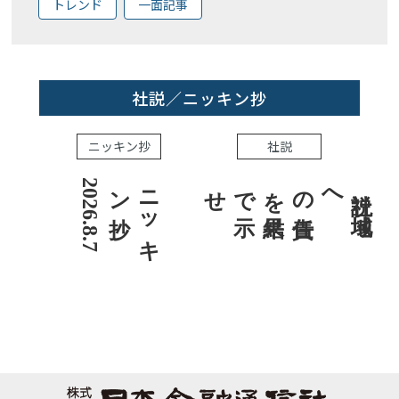
トレンド
一面記事
社説／ニッキン抄
ニッキン抄
社説
7
ニ
ッ
キ
ン抄
2
0
2
6
.
8
.
社説 地域への責任を結果で示せ