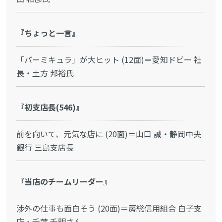
『ちょっと一言』
「バーミキュラ」が大ヒット (12面)＝愛知ドビー 社
長・土方 邦裕氏
『初支店長(546)』
前を向いて、元気な店に (20面)＝山口 誠・静岡中央
銀行 三島支店長
『当店のチームリーダー』
渉外の仕事も面白そう (20面)＝房総信用組合 白子支
店・千葉 千明さん