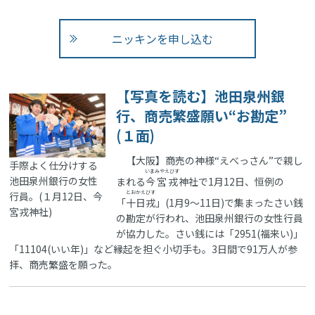
ニッキンを申し込む
【写真を読む】池田泉州銀
行、商売繁盛願い“お勘定”
(１面)
【大阪】商売の神様“えべっさん”で親し
手際よく仕分けする
いまみやえびす
池田泉州銀行の女性
まれる
今宮戎
神社で1月12日、恒例の
とおかえびす
行員。(１月12日、今
「
十日戎
」(1月9～11日)で集まったさい銭
宮戎神社)
の勘定が行われ、池田泉州銀行の女性行員
が協力した。さい銭には「2951(福来い)」
「11104(いい年)」など縁起を担ぐ小切手も。3日間で91万人が参
拝、商売繁盛を願った。