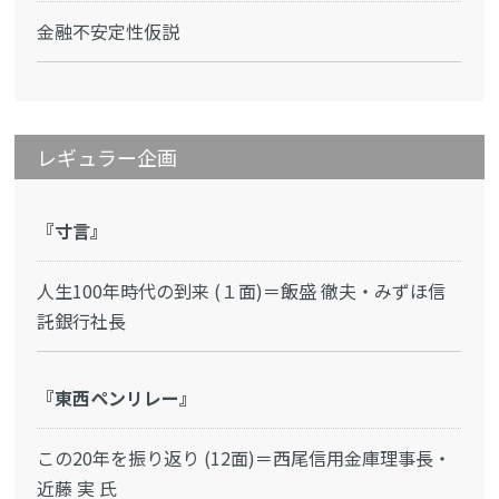
金融不安定性仮説
レギュラー企画
『寸言』
人生100年時代の到来 (１面)＝飯盛 徹夫・みずほ信
託銀行社長
『東西ペンリレー』
この20年を振り返り (12面)＝西尾信用金庫理事長・
近藤 実 氏