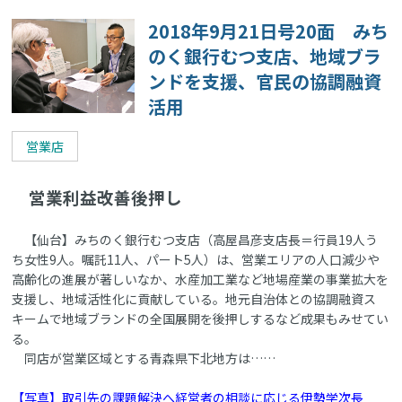
2018年9月21日号20面 みち
のく銀行むつ支店、地域ブラ
ンドを支援、官民の協調融資
活用
営業店
営業利益改善後押し
【仙台】みちのく銀行むつ支店（高屋昌彦支店長＝行員19人う
ち女性9人。嘱託11人、パート5人）は、営業エリアの人口減少や
高齢化の進展が著しいなか、水産加工業など地場産業の事業拡大を
支援し、地域活性化に貢献している。地元自治体との協調融資ス
キームで地域ブランドの全国展開を後押しするなど成果もみせてい
る。
同店が営業区域とする青森県下北地方は……
【写真】取引先の課題解決へ経営者の相談に応じる伊勢学次長