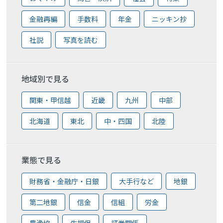
金融再編
手数料
年金
ニッキン抄
社説
写真を読む
地域別で見る
関東・甲信越
近畿
九州
中部
北海道
東北
中・四国
北陸
業態で見る
財務省・金融庁・日銀
大手行など
地銀
第二地銀
信金
信組
労金