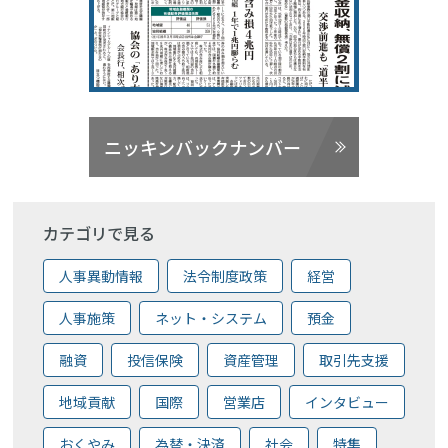
ニッキンバックナンバー
カテゴリで見る
人事異動情報
法令制度政策
経営
人事施策
ネット・システム
預金
融資
投信保険
資産管理
取引先支援
地域貢献
国際
営業店
インタビュー
おくやみ
為替・決済
社会
特集