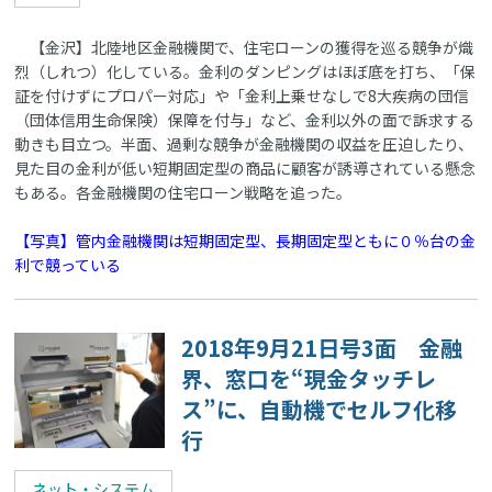
【金沢】北陸地区金融機関で、住宅ローンの獲得を巡る競争が熾
烈（しれつ）化している。金利のダンピングはほぼ底を打ち、「保
証を付けずにプロパー対応」や「金利上乗せなしで8大疾病の団信
（団体信用生命保険）保障を付与」など、金利以外の面で訴求する
動きも目立つ。半面、過剰な競争が金融機関の収益を圧迫したり、
見た目の金利が低い短期固定型の商品に顧客が誘導されている懸念
もある。各金融機関の住宅ローン戦略を追った。
【写真】管内金融機関は短期固定型、長期固定型ともに０％台の金
利で競っている
2018年9月21日号3面 金融
界、窓口を“現金タッチレ
ス”に、自動機でセルフ化移
行
ネット・システム