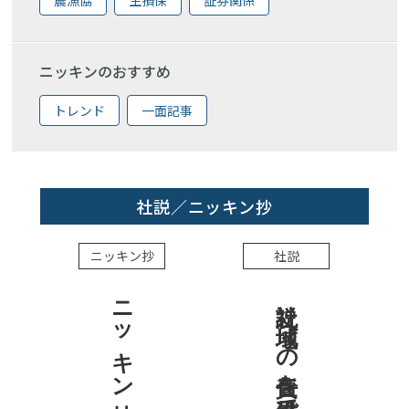
農漁協
生損保
証券関係
ニッキンのおすすめ
トレンド
一面記事
社説／ニッキン抄
ニッキン抄
社説
ニッキン抄 2026.8.7
社説 地域への責任を結果で示せ