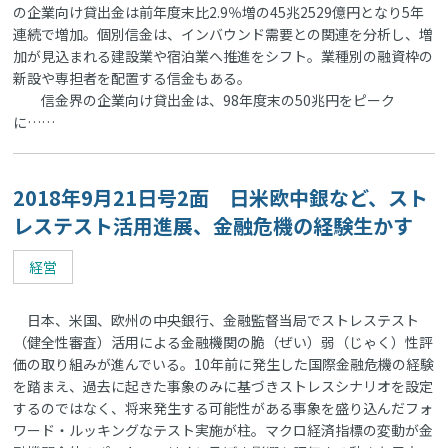
の企業向け貸出金は前年度末比2.9％増の45兆2529億円となり5年
連続で増加。個別信金は、インバウンド需要との関連を分析し、増
加が見込まれる建設業や宿泊業へ推進をシフト。業種別の融資枠の
新設や専担者を配置する信金もある。
信金界の企業向け貸出金は、98年度末の50兆円をピーク
に……
2018年9月21日号2面 日米欧中銀など、スト
レステスト活用進展、金融危機の経験生かす
経営
日本、米国、欧州の中央銀行、金融監督当局でストレステスト
（健全性審査）活用による金融機関の脆（ぜい）弱（じゃく）性評
価の取り組みが進んでいる。10年前に発生した国際金融危機の経験
を踏まえ、過去に起きた事象のみに基づきストレスシナリオを設定
するのではなく、将来発生する可能性がある事象を盛り込んだフォ
ワード・ルッキングなテスト実施が柱。マクロ経済指標の変動が金