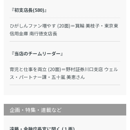
『初支店長(580)』
ひがしんファン増やす (20面)＝箕輪 美枝子・東京東
信用金庫 南行徳支店長
『当店のチームリーダー』
育児と仕事を両立 (20面)＝野村証券川口支店 ウェル
ス・パートナー課・五十嵐 美恵さん
企画・特集・連載など
遠藤・金融庁長官に聞く (１面)