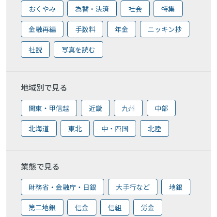
おくやみ
為替・決済
社会
特集
金融再編
手数料
年金
ニッキン抄
社説
写真を読む
地域別で見る
関東・甲信越
近畿
九州
中部
北海道
東北
中・四国
北陸
業態で見る
財務省・金融庁・日銀
大手行など
地銀
第二地銀
信金
信組
労金