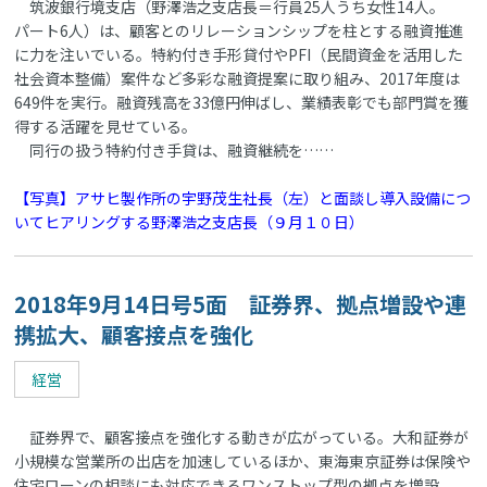
筑波銀行境支店（野澤浩之支店長＝行員25人うち女性14人。
パート6人）は、顧客とのリレーションシップを柱とする融資推進
に力を注いでいる。特約付き手形貸付やPFI（民間資金を活用した
社会資本整備）案件など多彩な融資提案に取り組み、2017年度は
649件を実行。融資残高を33億円伸ばし、業績表彰でも部門賞を獲
得する活躍を見せている。
同行の扱う特約付き手貸は、融資継続を……
【写真】アサヒ製作所の宇野茂生社長（左）と面談し導入設備につ
いてヒアリングする野澤浩之支店長（９月１０日）
2018年9月14日号5面 証券界、拠点増設や連
携拡大、顧客接点を強化
経営
証券界で、顧客接点を強化する動きが広がっている。大和証券が
小規模な営業所の出店を加速しているほか、東海東京証券は保険や
住宅ローンの相談にも対応できるワンストップ型の拠点を増設。