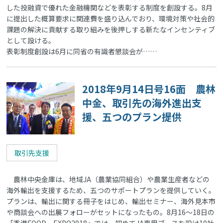
した投融資で優れた金融機関などを表彰する制度を創設する。8月
に提出した概算要求に関連費を盛り込んでおり、環境対策や社会的
課題の解決に貢献する取り組みを後押しする新たなインセンティブ
として設ける。
表彰制度創設は6月に同省の有識者懇談会が……
2018年9月14日号16面 農林
中金、取引先の海外進出支
援、五つのプラン提供
取引先支援
農林中央金庫は、地域JA（農業協同組合）や農業生産者などの
海外輸出を支援するため、五つのサポートプランを提供していく。
プランは、輸出に関する冊子をはじめ、輸出セミナー、海外見本市
や商談会への出展フォローがセットになったもの。8月16～18日の
「香港FOOD EXPO2018」では、初めてJA専用ブースを設け10社