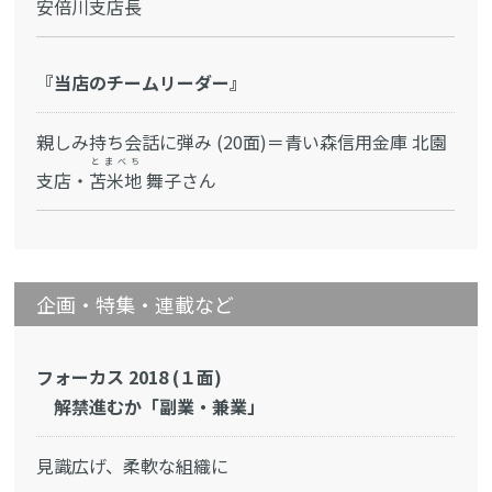
安倍川支店長
『当店のチームリーダー』
親しみ持ち会話に弾み (20面)＝青い森信用金庫 北園
とまべち
支店・
苫米地
舞子さん
企画・特集・連載など
フォーカス 2018 (１面)
解禁進むか「副業・兼業」
見識広げ、柔軟な組織に