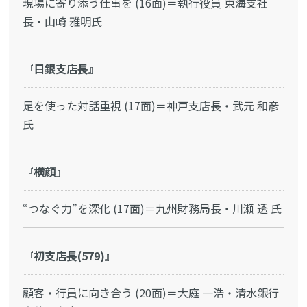
現場に寄り添う仕事を (16面)＝執行役員 東海支社
長・山崎 雅明氏
『日銀支店長』
足を使った対話重視 (17面)＝神戸支店長・武元 和彦
氏
『横顔』
“つなぐ力”を深化 (17面)＝九州財務局長・川瀬 透 氏
『初支店長(579)』
顧客・行員に向き合う (20面)＝大庭 一浩・清水銀行