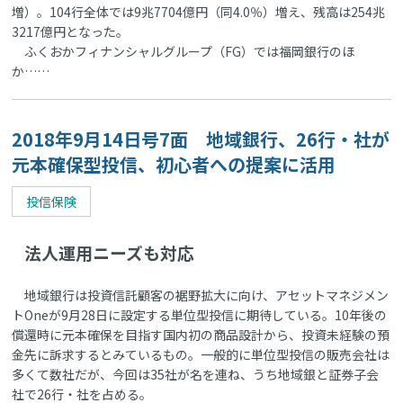
増）。104行全体では9兆7704億円（同4.0％）増え、残高は254兆
3217億円となった。
ふくおかフィナンシャルグループ（FG）では福岡銀行のほ
か……
2018年9月14日号7面 地域銀行、26行・社が
元本確保型投信、初心者への提案に活用
投信保険
法人運用ニーズも対応
地域銀行は投資信託顧客の裾野拡大に向け、アセットマネジメン
トOneが9月28日に設定する単位型投信に期待している。10年後の
償還時に元本確保を目指す国内初の商品設計から、投資未経験の預
金先に訴求するとみているもの。一般的に単位型投信の販売会社は
多くて数社だが、今回は35社が名を連ね、うち地域銀と証券子会
社で26行・社を占める。