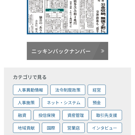
ニッキンバックナンバー
カテゴリで見る
人事異動情報
法令制度政策
経営
人事施策
ネット・システム
預金
融資
投信保険
資産管理
取引先支援
地域貢献
国際
営業店
インタビュー