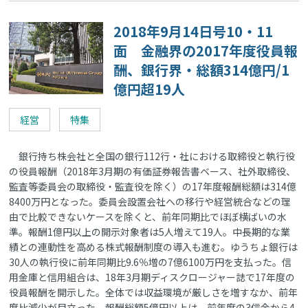
2018年9月14日号10・11
面 金融界の2017年度役員報
酬、銀行界・総額314億円/1
億円超19人
経営
特集
銀行持ち株会社と全国の銀行112行・社における取締役と執行役
の役員報酬（2018年3月期の有価証券報告書ベース、社外取締役、
監査等委員会の取締役・監査役を除く）の17年度報酬総額は314億
8400万円となった。委員会設置会社への移行や経営統合などの理
由で比較できないケースを除くと、前年同期比でほぼ横ばいの水
準。報酬1億円以上の開示対象者は5人増えて19人。中長期的な業
績との連動性を高める株式報酬制度の導入も進む。ゆうちょ銀行は
30人の執行役に前年同期比9.6％増の7億6100万円を支払った。信
用金庫と信用組合は、18年3月期ディスクロージャー誌で17年度の
役員報酬を開示した。全体では収益環境が厳しさを増すなか、前年
度比減少が目立った。報酬総額5億円以上は、前年度の3信金から4