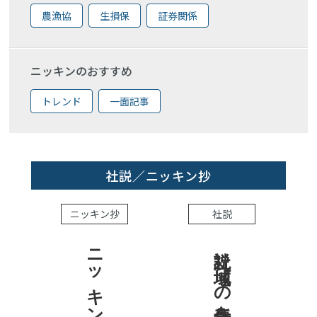
農漁協
生損保
証券関係
ニッキンのおすすめ
トレンド
一面記事
社説／ニッキン抄
ニッキン抄
社説
ニッキン抄 2026.8.7
社説 地域への責任を結果で示せ