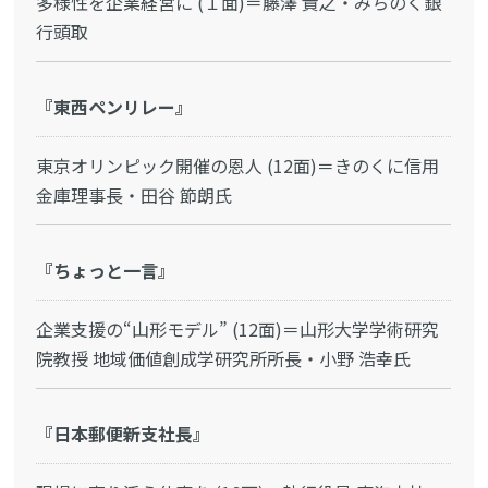
多様性を企業経営に (１面)＝藤澤 貴之・みちのく銀
行頭取
『東西ペンリレー』
東京オリンピック開催の恩人 (12面)＝きのくに信用
金庫理事長・田谷 節朗氏
『ちょっと一言』
企業支援の“山形モデル” (12面)＝山形大学学術研究
院教授 地域価値創成学研究所所長・小野 浩幸氏
『日本郵便新支社長』