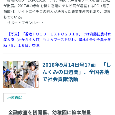
が出展。2017年の参加を機に香港のテレビ局が運営するEC（電子
商取引）サイトにイチゴの納入が決まった農業生産者もあり、成果
もでている。
サポートプランは……
【写真】「香港ＦＯＯＤ ＥＸＰＯ２０１８」では齋藤健農林水
産大臣（左から４人目）もＪＡブースを訪れ、農林中金や全農を激
励（８月１６日、香港）
2018年9月14日号17面 「し
んくみの日週間」、全国各地
で社会貢献活動
地域貢献
金融教室を初開催、幼稚園に絵本贈呈