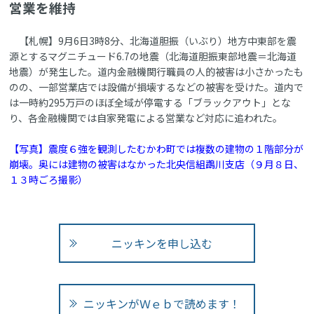
営業を維持
【札幌】9月6日3時8分、北海道胆振（いぶり）地方中東部を震
源とするマグニチュード6.7の地震（北海道胆振東部地震＝北海道
地震）が発生した。道内金融機関行職員の人的被害は小さかったも
のの、一部営業店では設備が損壊するなどの被害を受けた。道内で
は一時約295万戸のほぼ全域が停電する「ブラックアウト」とな
り、各金融機関では自家発電による営業など対応に追われた。
【写真】震度６強を観測したむかわ町では複数の建物の１階部分が
崩壊。奥には建物の被害はなかった北央信組鵡川支店（９月８日、
１３時ごろ撮影）
ニッキンを申し込む
ニッキンがＷｅｂで読めます！