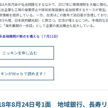
は大気汚染が社会問題化するなかで、2017年に環境規制を大幅に強化
進出企業も工場の操業停止や排気処理設備を追加投資するケースが発生
新情報を提供している。一方、台湾はこの数年で訪日客が急増しており
前年比9.5％増、日本政府観光局）と際立つ。交流が増えるにつれ、本格的な
に「海外展開の一歩目」として企業の進出機会も拡大している。
系金融機関が拠点を構える（７月11日）
ニッキンを申し込む
ッキンがＷｅｂで読めます！
018年8月24日号1面 地域銀行、長寿