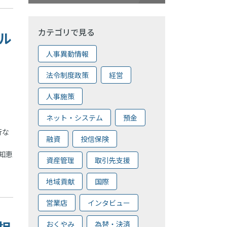
カテゴリで見る
タル
人事異動情報
法令制度政策
経営
人事施策
ネット・システム
預金
行な
融資
投信保険
知恵
資産管理
取引先支援
地域貢献
国際
営業店
インタビュー
担
おくやみ
為替・決済