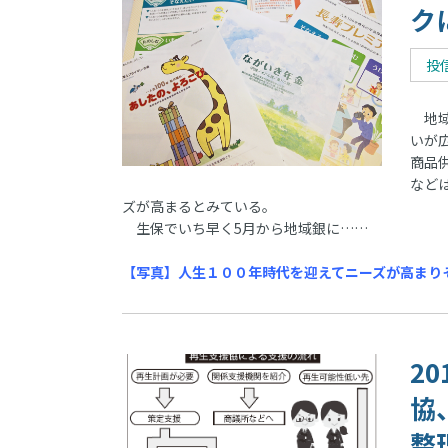
ク
投
地域
いが
商品
など
ズが高まるとみている。
生保でいち早く5月から地域銀に……
【写真】人生１００年時代を迎えてニーズが高まり
2
協
整