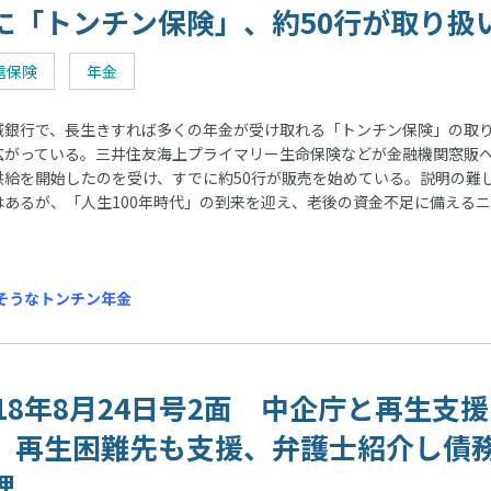
に「トンチン保険」、約50行が取り扱
信保険
年金
銀行で、長生きすれば多くの年金が受け取れる「トンチン保険」の取
広がっている。三井住友海上プライマリー生命保険などが金融機関窓販
供給を開始したのを受け、すでに約50行が販売を始めている。説明の難
はあるが、「人生100年時代」の到来を迎え、老後の資金不足に備える
そうなトンチン年金
018年8月24日号2面 中企庁と再生支援
、再生困難先も支援、弁護士紹介し債
理