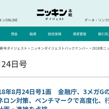
ンONLINE
データ・リンク
預金
融資
投信保険
資産管理
取引先
新号ダイジェスト
>
ニッキンダイジェストバックナンバー
>
2018年
月24日号
018年8月24日号1面 金融庁、3メガG
ネロン対策、ベンチマークで高度化、
計画・進捗を点検