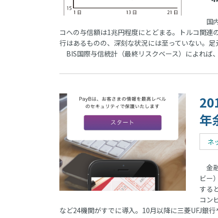
国内
コへの与信額は1兆円程度にとどまる。トルコ関連
行はあるものの、深刻な状況には至っていない。足
BIS国際与信統計（最終リスクベース）によれば
2
年
ネ
金融
ビー
する
コン
など24機関がすでに導入。10月以降に三菱UFJ