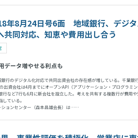
018年8月24日号6面 地域銀行、デジ
へ共同対応、知恵や費用出し合う
営
用データ増やせる利点も
銀行のデジタル化対応で共同出資会社の存在感が増している。千葉銀
行の出資会社は4月までにオープンAPI（アプリケーション・プログラミン
銀行など7行も6月に新会社を設立した。考えを共有する複数行が費用や
指している。
ーションセンター（森本昌雄会長）は……
 信金界、事業性評価を積極化、営業店に専