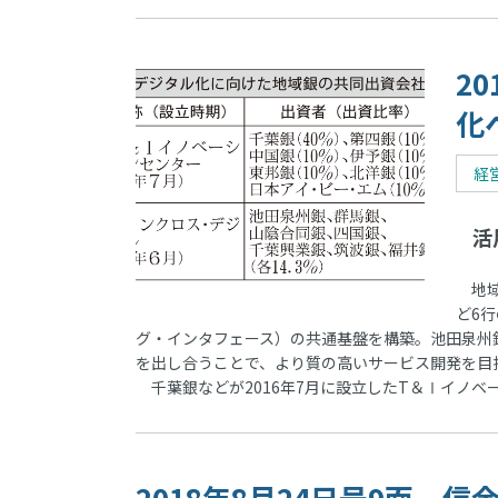
2
化
経
活
地域
ど6
グ・インタフェース）の共通基盤を構築。池田泉州
を出し合うことで、より質の高いサービス開発を目
千葉銀などが2016年7月に設立したT＆Ⅰイノベ
2018年8月24日号9面