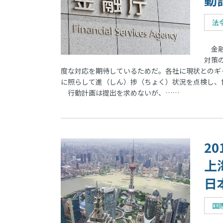
法
金融
対策
度な対応を期待しているためだ。各社に現状とのギ
に照らして進（しん）捗（ちょく）状況を点検し、
行動計画は提出を求めないが、……
2
上
日
国