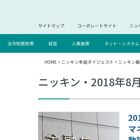
サイトマップ
コーポレートサイト
ニッキ
法令制度政策
経営
人事施策
ネット・システム
HOME
>
ニッキン本紙ダイジェスト
>
ニッキン最
ニッキン・2018年8
2
マ
動