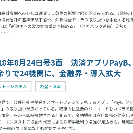
金融機関へのトルコ通貨リラ急落の影響は限定的とみられる。邦銀の
の投資信託の基準価額下落や、外貨両替でリラの取り扱いを中止する地
元は「新興国への波及を慎重に見極める」（メガバンク首脳）姿勢だ。
、……
018年8月24日号3面 決済アプリPayB
余りで24機関に、金融界・導入拡大
ット・システム
為替・決済
界で、公共料金や税金をスマートフォンで支払えるアプリ「PayB（ペ
）」の取り扱いが広がっている。既存の払込票のバーコードをカメラで
と預金口座から即時振替される仕組みで、金融機関は窓口事務の効率化
ビニエンスストア収納の代替による決済手数料の増強が見込める。地域
銀行や一部の信用金庫なども開始する予定だ。