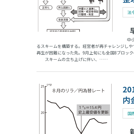
法
早
中小
るスキームを構築する。経営者が再チャレンジしや
再生が困難になった先。9月上旬にも全国8ブロッ
スキームの立ち上げに伴い、……
2
内
国
新