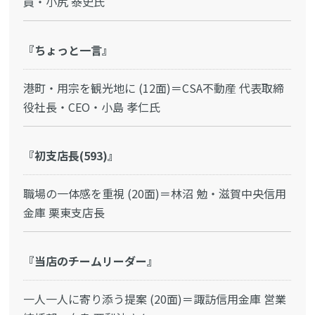
員・小尻 泰史氏
『ちょっと一言』
港町・用宗を観光地に (12面)＝CSA不動産 代表取締
役社長・CEO・小島 孝仁氏
『初支店長(593)』
職場の一体感を重視 (20面)＝林沼 勉・滋賀中央信用
金庫 栗東支店長
『当店のチームリーダー』
一人一人に寄り添う提案 (20面)＝諏訪信用金庫 営業