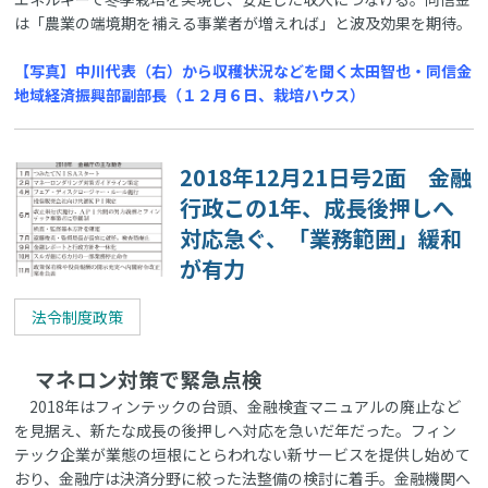
は「農業の端境期を補える事業者が増えれば」と波及効果を期待。
【写真】中川代表（右）から収穫状況などを聞く太田智也・同信金
地域経済振興部副部長（１２月６日、栽培ハウス）
2018年12月21日号2面 金融
行政この1年、成長後押しへ
対応急ぐ、「業務範囲」緩和
が有力
法令制度政策
マネロン対策で緊急点検
2018年はフィンテックの台頭、金融検査マニュアルの廃止など
を見据え、新たな成長の後押しへ対応を急いだ年だった。フィン
テック企業が業態の垣根にとらわれない新サービスを提供し始めて
おり、金融庁は決済分野に絞った法整備の検討に着手。金融機関へ