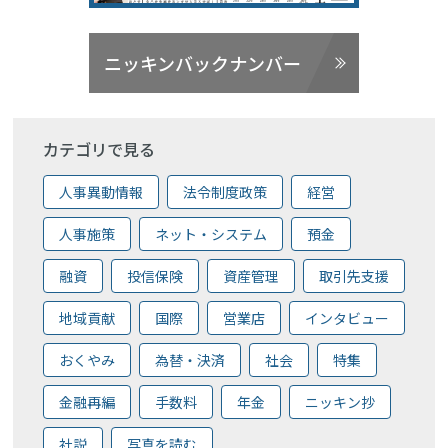
ニッキンバックナンバー
カテゴリで見る
人事異動情報
法令制度政策
経営
人事施策
ネット・システム
預金
融資
投信保険
資産管理
取引先支援
地域貢献
国際
営業店
インタビュー
おくやみ
為替・決済
社会
特集
金融再編
手数料
年金
ニッキン抄
社説
写真を読む