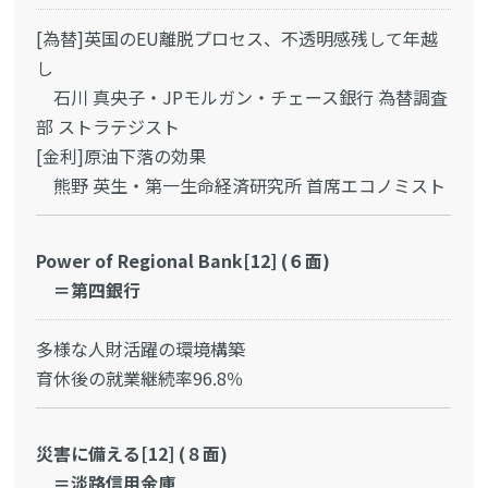
[為替]英国のEU離脱プロセス、不透明感残して年越
し
石川 真央子・JPモルガン・チェース銀行 為替調査
部 ストラテジスト
[金利]原油下落の効果
熊野 英生・第一生命経済研究所 首席エコノミスト
Power of Regional Bank[12] (６面)
＝第四銀行
多様な人財活躍の環境構築
育休後の就業継続率96.8％
災害に備える[12] (８面)
＝淡路信用金庫