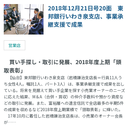
2018年12月21日号20面 東
邦銀行いわき泉支店、事業承
継支援で成果
営業店
買い手探し・取引に発展、2018年度上期「頭
取表彰」
【仙台】東邦銀行いわき泉支店（岩橋謙治支店長＝行員11人う
ち女性4人。嘱託1人、パート3人）は、事業承継支援で成果を出し
ている。将来を見据えて買い手企業を探す小売業オーナーのニーズ
に応えた結果、M＆A（合併・買収）の仲介手数料や預かり資産な
どの取引に発展。また、富裕層への遺言信託で全店最多の半期5件
の成果を収めるなど2018年度上期業績で「頭取表彰」に輝いた。
17年10月に着任した岩橋謙治支店長は、小売業のオーナー会長
が……