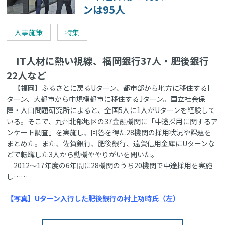
ンは95人
人事施策
特集
IT人材に熱い視線、福岡銀行37人・肥後銀行
22人など
【福岡】ふるさとに戻るUターン、都市部から地方に移住するI
ターン、大都市から中規模都市に移住するJターン――。国立社会保
障・人口問題研究所によると、全国5人に1人がUターンを経験して
いる。そこで、九州北部地区の37金融機関に「中途採用に関するア
ンケート調査」を実施し、回答を得た28機関の採用状況や課題を
まとめた。また、佐賀銀行、肥後銀行、遠賀信用金庫にUターンな
どで転職した3人から動機ややりがいを聞いた。
2012～17年度の6年間に28機関のうち20機関で中途採用を実施
し……
【写真】Uターン入行した肥後銀行の村上功時氏（左）