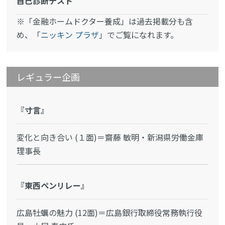
自己診断テスト
※「金融ホームドクター養成」は過去掲載分も含
め、「
ニッキン プラザ
」でご覧になれます。
レギュラー企画
『寸言』
変化と向き合い (１面)＝齋藤 敏明・新潟県労働金庫
理事長
『東西ペンリレー』
広島牡蠣の魅力 (12面)＝広島銀行取締役常務執行役