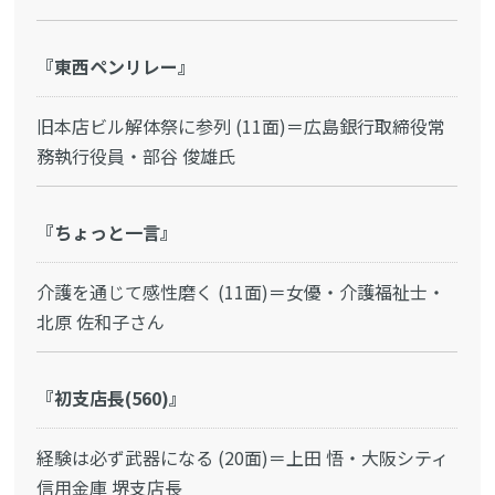
『東西ペンリレー』
旧本店ビル解体祭に参列 (11面)＝広島銀行取締役常
務執行役員・部谷 俊雄氏
『ちょっと一言』
介護を通じて感性磨く (11面)＝女優・介護福祉士・
北原 佐和子さん
『初支店長(560)』
経験は必ず武器になる (20面)＝上田 悟・大阪シティ
信用金庫 堺支店長