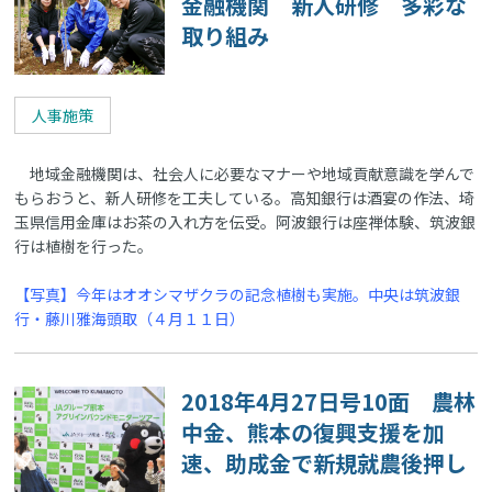
金融機関 新人研修 多彩な
取り組み
人事施策
地域金融機関は、社会人に必要なマナーや地域貢献意識を学んで
もらおうと、新人研修を工夫している。高知銀行は酒宴の作法、埼
玉県信用金庫はお茶の入れ方を伝受。阿波銀行は座禅体験、筑波銀
行は植樹を行った。
【写真】今年はオオシマザクラの記念植樹も実施。中央は筑波銀
行・藤川雅海頭取（４月１１日）
2018年4月27日号10面 農林
中金、熊本の復興支援を加
速、助成金で新規就農後押し