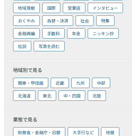
地域貢献
国際
営業店
インタビュー
おくやみ
為替・決済
社会
特集
金融再編
手数料
年金
ニッキン抄
社説
写真を読む
地域別で見る
関東・甲信越
近畿
九州
中部
北海道
東北
中・四国
北陸
業態で見る
財務省・金融庁・日銀
大手行など
地銀