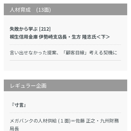
人材育成 (13面)
失敗から学ぶ [212]
桐生信用金庫 伊勢崎支店長・生方 隆志氏＜下＞
言い出せなかった提案、「顧客目線」考える契機に
レギュラー企画
『寸言』
メガバンクの人材供給 (１面)＝佐藤 正之・九州財務
局長