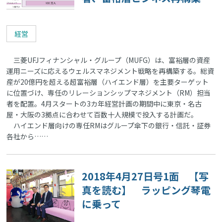
経営
三菱UFJフィナンシャル・グループ（MUFG）は、富裕層の資産
運用ニーズに応えるウェルスマネジメント戦略を再構築する。総資
産が20億円を超える超富裕層（ハイエンド層）を主要ターゲット
に位置づけ、専任のリレーションシップマネジメント（RM）担当
者を配置。4月スタートの3カ年経営計画の期間中に東京・名古
屋・大阪の3拠点に合わせて百数十人規模で投入する計画だ。
ハイエンド層向けの専任RMはグループ傘下の銀行・信託・証券
各社から……
2018年4月27日号1面 【写
真を読む】 ラッピング琴電
に乗って