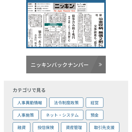
ニッキンバックナンバー
カテゴリで見る
人事異動情報
法令制度政策
経営
人事施策
ネット・システム
預金
融資
投信保険
資産管理
取引先支援