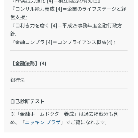
『FP実践力強化 [4]＝積立商品の有効性』
『コンサル能力養成 [4]＝企業のライフステージと経
営支援』
『目利き力を磨く [4]＝平成29事務年度金融行政方
針』
『金融コンプラ [4]＝コンプライアンス概論(4)』
【金融法務】(4)
銀行法
自己診断テスト
※「金融ホームドクター養成」は過去掲載分も含
め、「
ニッキン プラザ
」でご覧になれます。