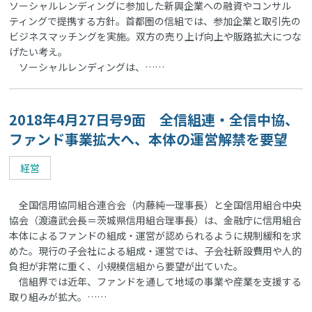
ソーシャルレンディングに参加した新興企業への融資やコンサル
ティングで提携する方針。首都圏の信組では、参加企業と取引先の
ビジネスマッチングを実施。双方の売り上げ向上や販路拡大につな
げたい考え。
ソーシャルレンディングは、……
2018年4月27日号9面 全信組連・全信中協、
ファンド事業拡大へ、本体の運営解禁を要望
経営
全国信用協同組合連合会（内藤純一理事長）と全国信用組合中央
協会（渡邉武会長＝茨城県信用組合理事長）は、金融庁に信用組合
本体によるファンドの組成・運営が認められるように規制緩和を求
めた。現行の子会社による組成・運営では、子会社新設費用や人的
負担が非常に重く、小規模信組から要望が出ていた。
信組界では近年、ファンドを通して地域の事業や産業を支援する
取り組みが拡大。……