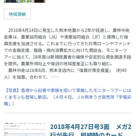
地域貢献
2016年4月14日に発生した熊本地震から2年が経過し、農林中央
金庫は、農業協同組合（JA）や漁業協同組合（JF）と連携した復
興支援を加速させる。これまでに行ってきた対策ローンやファンド
での金融支援、販路・県内消費拡大に向けた商談会、モニターツ
アーに加えて、18年度は新規就農者の確保や安定的な資金調達手段
を提供。農業所得向上や復旧の地域差是正にも取り組む。
農林中金は16年6月、熊本支店内に「復興対策支援室」（約40
人）を設置。合わせて、……
【写真】香港から記者や家族を招いて実施したモニターツアーには
くまモンも登場し歓迎。（４月４日、ＪＡ熊本うき直売所「宇城彩
館」）
2018年4月27日号3面 メガ2
行が先行、相続時のカード