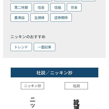
第二地銀
信金
信組
労金
農漁協
生損保
証券関係
ニッキンのおすすめ
トレンド
一面記事
社説／ニッキン抄
ニッキン抄
社説