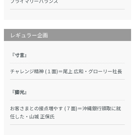
プライマリーバランス
レギュラー企画
『寸言』
チャレンジ精神 (１面)＝尾上 広和・グローリー社長
『脚光』
お客さまとの接点増やす (７面)＝沖縄銀行頭取に就
任した・山城 正保氏