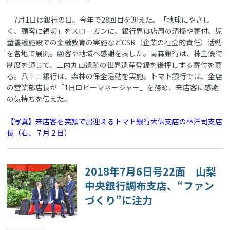
7月1日は銀行の日。今年で28回目を迎えた。「地球にやさし
く、顧客に親切」をスローガンに、銀行界は店周の清掃や寄付、児
童養護施設での金融教育の実施などCSR（企業の社会的責任）活動
を各地で展開。顧客や地域へ感謝を表した。青森銀行は、株主優待
制度を通じて、三内丸山遺跡の世界遺産登録を後押しする寄付を募
る。八十二銀行は、森林の保全活動を実施。トマト銀行では、全店
の営業部店長が「1日ロビーマネージャー」を務め、来店客に感謝
の気持ちを伝えた。
【写真】来店客を笑顔で出迎えるトマト銀行大供支店の林洋司支店
長（右、７月２日）
2018年7月6日号22面 山梨
中央銀行調布支店、“ファン
づくり”に注力