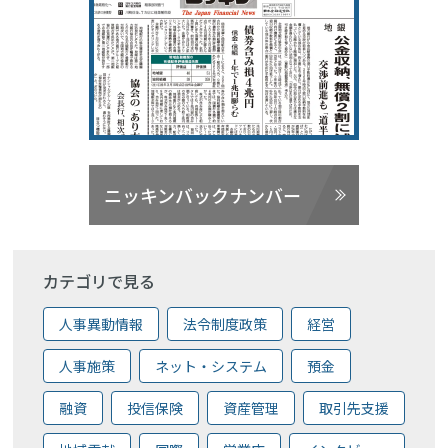
ニッキンバックナンバー
カテゴリで見る
人事異動情報
法令制度政策
経営
人事施策
ネット・システム
預金
融資
投信保険
資産管理
取引先支援