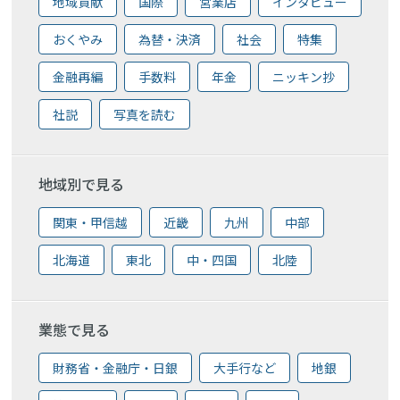
地域貢献
国際
営業店
インタビュー
おくやみ
為替・決済
社会
特集
金融再編
手数料
年金
ニッキン抄
社説
写真を読む
地域別で見る
関東・甲信越
近畿
九州
中部
北海道
東北
中・四国
北陸
業態で見る
財務省・金融庁・日銀
大手行など
地銀