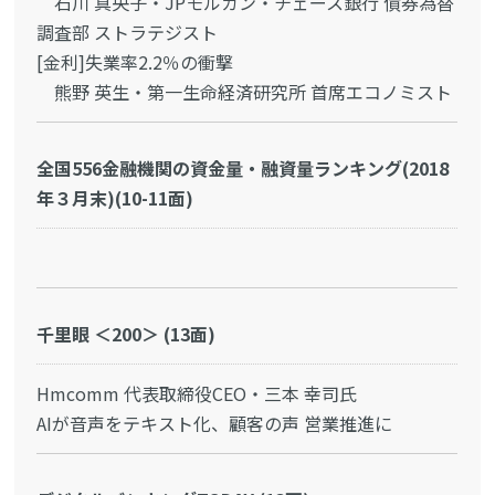
石川 真央子・JPモルガン・チェース銀行 債券為替
調査部 ストラテジスト
[金利]失業率2.2％の衝撃
熊野 英生・第一生命経済研究所 首席エコノミスト
全国556金融機関の資金量・融資量ランキング(2018
年３月末)(10-11面)
千里眼 ＜200＞ (13面)
Hmcomm 代表取締役CEO・三本 幸司氏
AIが音声をテキスト化、顧客の声 営業推進に