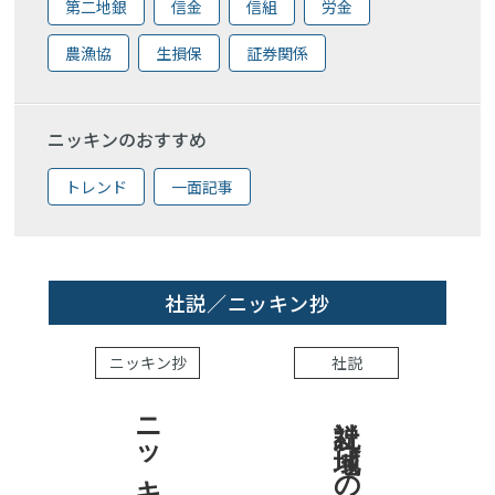
第二地銀
信金
信組
労金
農漁協
生損保
証券関係
ニッキンのおすすめ
トレンド
一面記事
社説／ニッキン抄
ニッキン抄
社説
社説 地域への責任を結果で示せ