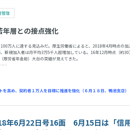
産管理
年層との接点強化
100万人に達する見込みだ。厚生労働省によると、2018年4月時点の加
降、新規加入者は月平均3万5千人超増加している。16年12月時点（約30
」（厚労省年金局）大台の突破が見えてきた。
……
トを高め、契約者１万人を目標に推進を強化（６月１８日、鴨池支店）
018年6月22日号16面 6月15日は「信