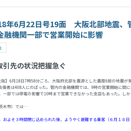
018年6月22日号19面 大阪北部地震、
金融機関一部で営業開始に影響
会
引先の状況把握急ぐ
阪】6月18日7時58分ごろ、大阪府北部を震源とした震度6弱の地震が
、負傷者は408人にのぼった。管内の金融機関では、9時の営業開始に間に
。一部では停電の影響で10時まで営業できなかった支店もあった。しか
茨木市）では…
。およそ３時間閉じ込められた後、ようやく避難する乗客（６月１８日