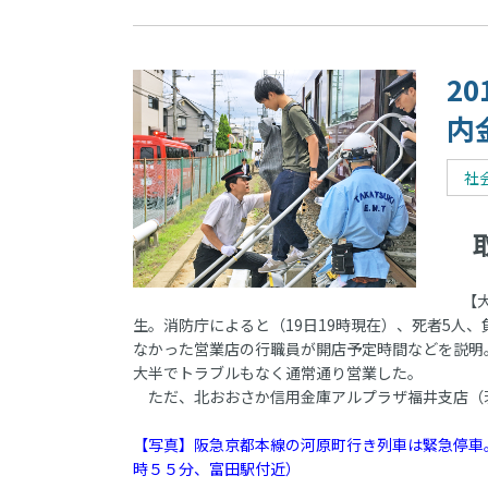
2
内
社
取
【大
生。消防庁によると（19日19時現在）、死者5人
なかった営業店の行職員が開店予定時間などを説明
大半でトラブルもなく通常通り営業した。
ただ、北おおさか信用金庫アルプラザ福井支店（
【写真】阪急京都本線の河原町行き列車は緊急停車
時５５分、富田駅付近）