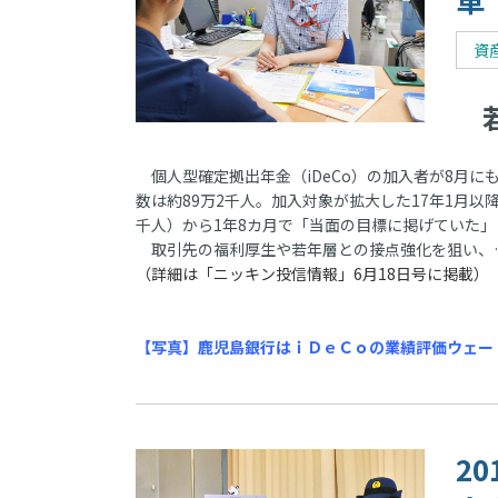
資
若
個人型確定拠出年金（iDeCo）の加入者が8月にも
数は約89万2千人。加入対象が拡大した17年1月以
千人）から1年8カ月で「当面の目標に掲げていた
取引先の福利厚生や若年層との接点強化を狙い、
（詳細は「ニッキン投信情報」6月18日号に掲載）
【写真】鹿児島銀行はｉＤｅＣｏの業績評価ウェー
2