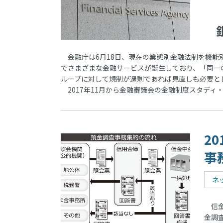
銀
金融庁は6月18日、現在の業態別金融法制を機能
でさまざまな金融サービスが誕生しており、「同一
ループに対して規制が過剰であれば見直しも必要と
2017年11月から金融審議会の金融制度スタディ
2
事
ネ
信金
金調