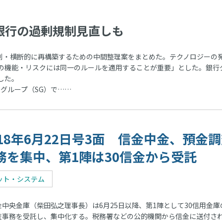
行の過剰規制見直しも
別・横断的に再構築するための中間整理案をまとめた。テクノロジーの
の機能・リスクには同一のルールを適用することが重要」とした。銀行
した。
・グループ（SG）で……
018年6月22日号3面 信金中金、預金
務を集中、第1陣は30信金から受託
ット・システム
中央金庫（柴田弘之理事長）は6月25日以降、第1陣として30信用金庫
査事務を受託し、集中化する。税務署などの公的機関から信金に送付さ