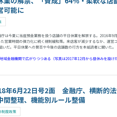
休業の解禁、「賛成」64％・柔軟な店
営可能に
集
庁は今夏に当座預金業務を扱う店舗の平日休業を解禁する。2016年9
った営業時間の弾力化に続く規制緩和策。来店客が減少するなか、運営
狙いだ。平日休業への賛否や今後の店舗数の行方を本紙読者に聞いた。
地域金融機関で広がりつつある（写真は2017年12月から昼休みを設け
018年6月22日号2面 金融庁、横断的
中間整理、機能別ルール整備
令制度政策