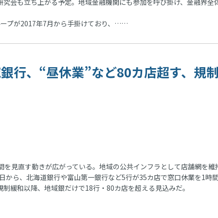
の研究会も立ち上がる予定。地域金融機関にも参加を呼び掛け、金融界全
プが2017年7月から手掛けており、……
地域銀行、“昼休業”など80カ店超す、規
間を見直す動きが広がっている。地域の公共インフラとして店舗網を維
日から、北海道銀行や富山第一銀行など5行が35カ店で窓口休業を1時
規制緩和以降、地域銀だけで18行・80カ店を超える見込みだ。