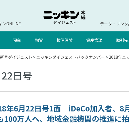
ンONLINE
データ・リンク
預金
融資
投信保険
資産管理
取引先
新号ダイジェスト
>
ニッキンダイジェストバックナンバー
>
2018年
月22日号
018年6月22日号1面 iDeCo加入者、8
も100万人へ、地域金融機関の推進に