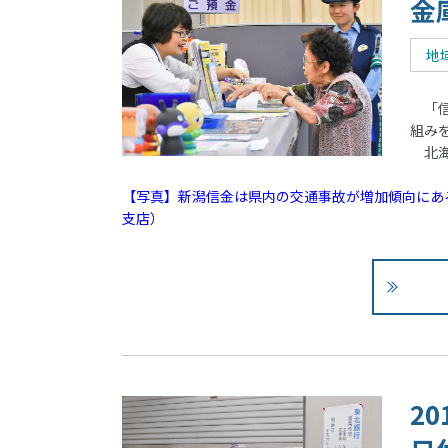
金
地
「信
組み
北海
【写真】新潟信金は県内の交通事故が増加傾向にあ
支店）
2