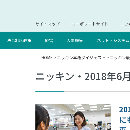
サイトマップ
コーポレートサイト
ニッキ
法令制度政策
経営
人事施策
ネット・システム
HOME
>
ニッキン本紙ダイジェスト
>
ニッキン最
ニッキン・2018年6
2
に
車