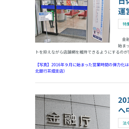
日
運
特
金融
始ま
トを抑えながら店舗網を維持できるようにするのが
【写真】2016年９月に始まった営業時間の弾力化は
北銀行茶畑支店）
2
へ
法