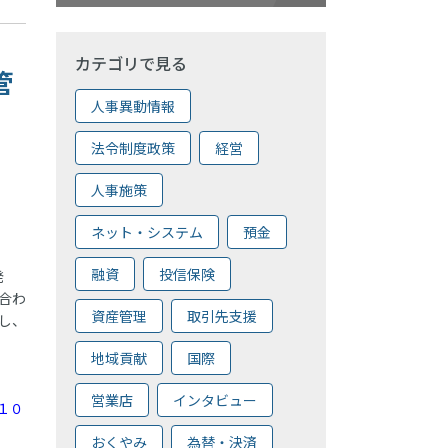
カテゴリで見る
管
人事異動情報
法令制度政策
経営
人事施策
ネット・システム
預金
融資
投信保険
発
合わ
資産管理
取引先支援
し、
地域貢献
国際
営業店
インタビュー
１０
おくやみ
為替・決済