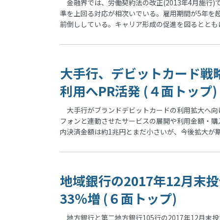
金融界では、労働契約法の改正(2013年4月施行)
準を上回る対応が相次いでいる。雇用期間が5年を
前倒ししている。キャリア形成の促進を図るととも
大手行、デビットカード戦
利用へPR活発 (４面トップ)
大手行がブランドデビットカードの利用拡大へ向
フォンと連動させたサービスの展開や利用金額・購
内決済金額は約1兆円とまだ小さいが、今後拡大が
地域銀行の2017年12月末
33％増 (６面トップ)
地方銀行と第二地方銀行105行の2017年12月末投