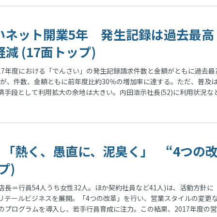
いネット開業5年 発生記録は過去最高
 (17面トップ)
17年度における「でんさい」の発生記録請求件数と金額がともに過去最
たが、件数、金額ともに前年度比約30％の増加率に達する。ただ、普及
手段として利用拡大の余地は大きい。内田浩示社長(52)に利用状況な
、「熱く、愚直に、泥臭く」 “4つの
プ)
長＝行員54人うち女性32人。ほか契約社員など41人)は、活動方針に
リテールビジネスを展開。「4つの改革」を行い、営業スタイルの変更
のプログラムを導入し、若手行員育成に注力。この結果、2017年度の