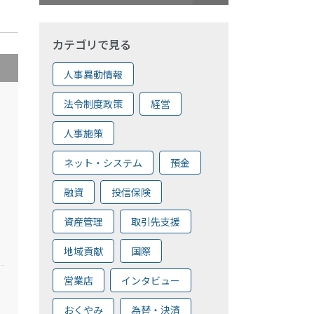
カテゴリで見る
人事異動情報
法令制度政策
経営
人事施策
ネット・システム
預金
融資
投信保険
資産管理
取引先支援
地域貢献
国際
営業店
インタビュー
おくやみ
為替・決済