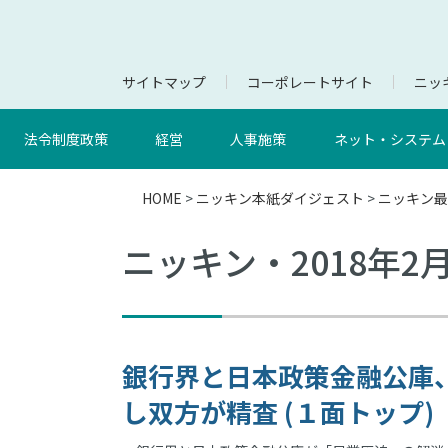
サイトマップ
コーポレートサイト
ニッキ
法令制度政策
経営
人事施策
ネット・システム
HOME
>
ニッキン本紙ダイジェスト
>
ニッキン最
ニッキン・2018年2
銀行界と日本政策金融公庫
し双方が精査 (１面トップ)