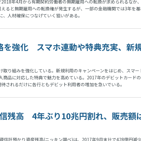
で2018年4月から有期契約労働者の無期雇用への転換が求められるなか
超えると無期雇用への転換権が発生するが、一部の金融機関では3年を基
に、人材確保につなげていく狙いがある。
略を強化 スマホ連動や特典充実、新
け取り組みを強化している。新規利用のキャンペーンをはじめ、スマー
入商品に対応した特典で魅力を高めている。2017年のデビットカード
期待されるだけに各行ともデビット利用者の増加を急いでいる。
投信残高 4年ぶり10兆円割れ、販売額
資信託預かり資産残高(ニッキン調べ)は、2017年9月末比で428億円減