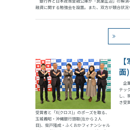
銀行界と日本政策金融公庫が「民業圧迫」の解消へ
融資に関する勉強会を設置。また、双方が競合状況
【
面)
企業
テッ
し、
き受
受賞者と「X(クロス)」のポーズを取る、
玉城義昭・沖縄銀行頭取(左から２人
目)、柴戸隆成・ふくおかフィナンシャル