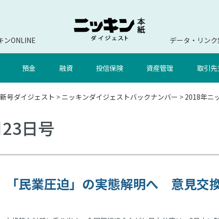
ンONLINE
データ・リンク
預金
融資
投信保険
資産管理
取引先
新号ダイジェスト
>
ニッキンダイジェストバックナンバー
>
2018年
月23日号
、「民業圧迫」の実態解明へ 意見交