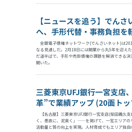
【ニュースを追う】でんさ
へ、手形代替・事務負担を軽減
全銀電子債権ネットワーク(でんさいネット)は20
なる見通しだ。2月18日には開業から丸5年を迎え
だ道半ばで、手形や売掛債権の課題を解消できる決済
聞いた。
三菱東京UFJ銀行一宮支店
革”で業績アップ (20面トッ
【名古屋】三菱東京UFJ銀行一宮支店(柴田義久支店
く、愚直に、泥臭く」——を掲げて、一宮エリアの
活動量と質の向上を実現。人材育成でもエリア独自