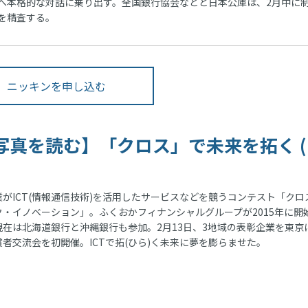
本格的な対話に乗り出す。全国銀行協会などと日本公庫は、2月中に
を精査する。
ニッキンを申し込む
写真を読む】「クロス」で未来を拓く (
がICT(情報通信技術)を活用したサービスなどを競うコンテスト「クロ
ク・イノベーション」。ふくおかフィナンシャルグループが2015年に開
現在は北海道銀行と沖縄銀行も参加。2月13日、3地域の表彰企業を東京
賞者交流会を初開催。ICTで拓(ひら)く未来に夢を膨らませた。