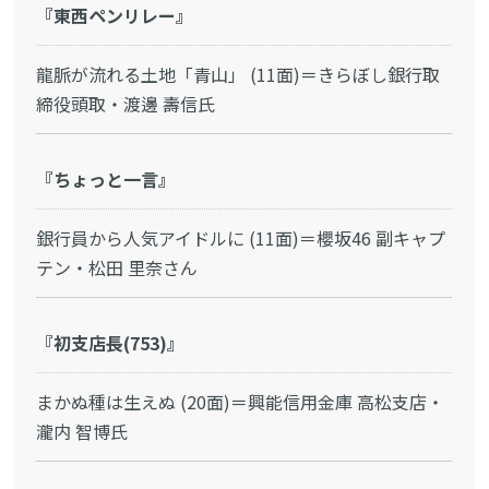
『東西ペンリレー』
龍脈が流れる土地「青山」 (11面)＝きらぼし銀行取
締役頭取・渡邊 壽信氏
『ちょっと一言』
銀行員から人気アイドルに (11面)＝櫻坂46 副キャプ
テン・松田 里奈さん
『初支店長(753)』
まかぬ種は生えぬ (20面)＝興能信用金庫 高松支店・
瀧内 智博氏