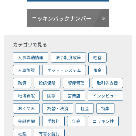
ニッキンバックナンバー
カテゴリで見る
人事異動情報
法令制度政策
経営
人事施策
ネット・システム
預金
融資
投信保険
資産管理
取引先支援
地域貢献
国際
営業店
インタビュー
おくやみ
為替・決済
社会
特集
金融再編
手数料
年金
ニッキン抄
社説
写真を読む