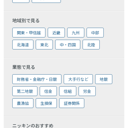
地域別で見る
関東・甲信越
近畿
九州
中部
北海道
東北
中・四国
北陸
業態で見る
財務省・金融庁・日銀
大手行など
地銀
第二地銀
信金
信組
労金
農漁協
生損保
証券関係
ニッキンのおすすめ