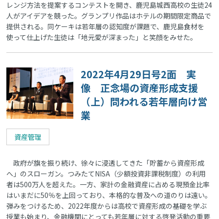
レンジ方法を提案するコンテストを開き、鹿児島城西高校の生徒24
人がアイデアを競った。グランプリ作品はホテルの期間限定商品で
提供される。同ケーキは若年層の認知度が課題で、鹿児島食材を
使って仕上げた生徒は「地元愛が深まった」と笑顔をみせた。
2022年4月29日号2面 実
像 正念場の資産形成支援
（上）問われる若年層向け営
業
資産管理
政府が旗を振り続け、徐々に浸透してきた「貯蓄から資産形成
へ」のスローガン。つみたてNISA（少額投資非課税制度）の利用
者は500万人を超えた。一方、家計の金融資産に占める現預金比率
はいまだに50％を上回っており、本格的な普及への道のりは遠い。
弾みをつけるため、2022年度からは高校で資産形成の基礎を学ぶ
授業も始まり、金融機関にとっても若年層に対する啓発活動の重要