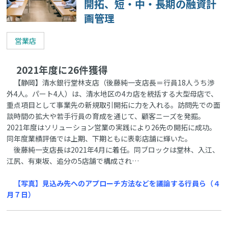
開拓、短・中・長期の融資計
画管理
営業店
2021年度に26件獲得
【静岡】清水銀行堂林支店（後藤純一支店長＝行員18人うち渉
外4人。パート4人）は、清水地区の4カ店を統括する大型母店で、
重点項目として事業先の新規取引開拓に力を入れる。訪問先での面
談時間の拡大や若手行員の育成を通じて、顧客ニーズを発掘。
2021年度はソリューション営業の実践により26先の開拓に成功。
同年度業績評価では上期、下期ともに表彰店舗に輝いた。
後藤純一支店長は2021年4月に着任。同ブロックは堂林、入江、
江尻、有東坂、追分の5店舗で構成され…
【写真】見込み先へのアプローチ方法などを議論する行員ら（４
月７日）