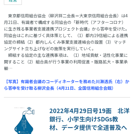
東京都信用組合協会（柳沢祥二会長＝大東京信用組合会長）は4
月21日、有識者で構成する同協会の「新時代（アフターコロナ）
に生き残る事業者支援連携プロジェクト会議」から答申を受けた。
同協会はこれに基づく具体策として、（1）都内19信組による連携
協定の締結（2）都内しんくみ事業支援連絡会の設置（3）マッチ
ングサイト立ち上げ――などの施策を実行していく。
締結する協定の主な連携事項は、（1）地域貢献・活性化事業に
関すること（2）組合員が行う事業の利用促進・販路拡大・事業承
継…
【写真】有識者会議のコーディネーターを務めた川瀬透氏（右）か
ら答申を受け取る柳沢会長（4月21日、全国信用組合会館）
2022年4月29日号19面 北洋
銀行、小学生向けSDGs教
材、データ提供で全道普及へ