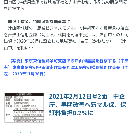
国地区の4信用金庫では地域商社と力を合わせ、取引先の販路開拓
を応援する。
■津山信金、持続可能な農産業に
津山圏域版の「農業ビジネスモデル」で持続可能な農産業の確立
を――。津山信用金庫（岡山県、松岡裕司理事長）は、津山市との共同
出資で2020年10月に設立した地域商社「曲辰（かねたつ）」（津
山市）を軸に…
【写真】東京東信金錦糸町支店での津山物産展を視察する（中央
右）東京東信金の中田清史理事長と津山信金の松岡裕司理事長（同
左、2020年11月26日）
2021年2月12日号2面 中企
庁、早期改善へ新マル保、保
証料負担0.2％に