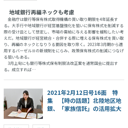
地域銀行再編ネックも考慮
金融庁は銀行等保有株式取得機構の買い取り期限を4年延長す
る。大手行や地域銀行が経営基盤強化を狙いに保有株式を削減する
際の受け皿として想定し、市場の需給に与える影響を緩和したい考
えだ。地域銀行が経営統合・合併する際に増える保有株式を買い取
り、再編のネックとなりうる要因を取り除く。2023年3月期から適
用するバーゼルⅢの新規制をにらみ、政策保有株式の削減につなげ
る狙いもある。
3月上旬にも銀行等株式保有制限法改正案を通常国会に提出す
る。成立すれば…
2021年2月12日号16面 特
集 【時の話題】北陸地区地
銀、「家族信託」の活用拡大