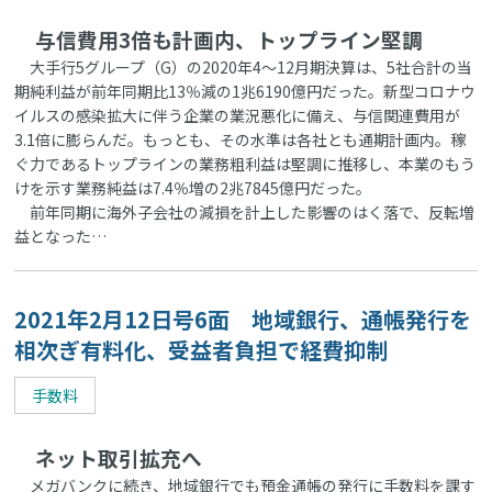
与信費用3倍も計画内、トップライン堅調
大手行5グループ（G）の2020年4～12月期決算は、5社合計の当
期純利益が前年同期比13％減の1兆6190億円だった。新型コロナウ
イルスの感染拡大に伴う企業の業況悪化に備え、与信関連費用が
3.1倍に膨らんだ。もっとも、その水準は各社とも通期計画内。稼
ぐ力であるトップラインの業務粗利益は堅調に推移し、本業のもう
けを示す業務純益は7.4％増の2兆7845億円だった。
前年同期に海外子会社の減損を計上した影響のはく落で、反転増
益となった…
2021年2月12日号6面 地域銀行、通帳発行を
相次ぎ有料化、受益者負担で経費抑制
手数料
ネット取引拡充へ
メガバンクに続き、地域銀行でも預金通帳の発行に手数料を課す