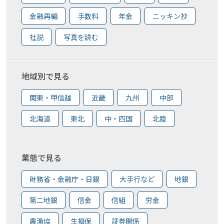
金融再編
手数料
年金
ニッキン抄
社説
写真を読む
地域別で見る
関東・甲信越
近畿
九州
中部
北海道
東北
中・四国
北陸
業態で見る
財務省・金融庁・日銀
大手行など
地銀
第二地銀
信金
信組
労金
農漁協
生損保
証券関係