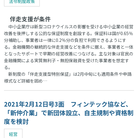
法令制度政策
伴走支援が条件
中小企業庁は新型コロナウイルスの影響を受ける中小企業の経営
改善を後押しする公的な保証制度を創設する。保証料は国が0.65％
分補助し、事業者は一律に0.2％分の負担で利用できるようにす
る。金融機関の継続的な伴走支援などを条件に据え、事業者と一体
となったサポートで早期の経営改善につなげる。主な対象は官民の
金融機関による実質無利子・無担保融資を受けた事業者を想定す
る。
新制度の「伴走支援型特別保証」は2月中旬にも適用条件や申請
様式など詳細を固め…
2021年2月12日号3面 フィンテック協など、
「新仲介業」で新団体設立、自主規制や資格制
度を検討
経営