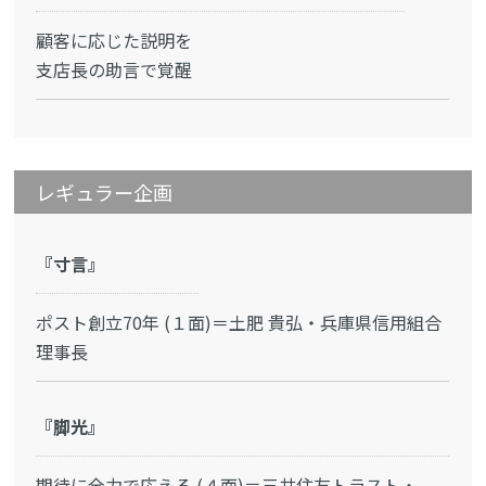
顧客に応じた説明を
支店長の助言で覚醒
レギュラー企画
『寸言』
ポスト創立70年 (１面)＝土肥 貴弘・兵庫県信用組合
理事長
『脚光』
期待に全力で応える (４面)＝三井住友トラスト・