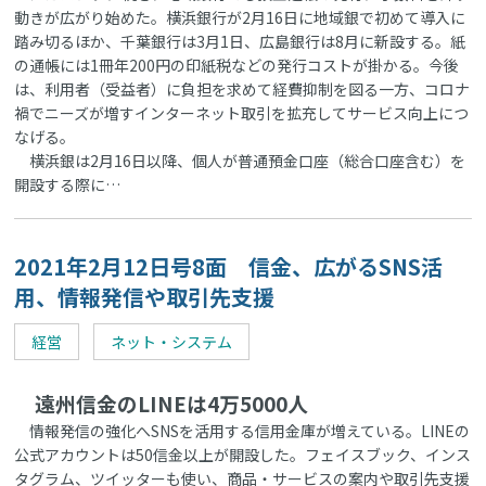
動きが広がり始めた。横浜銀行が2月16日に地域銀で初めて導入に
踏み切るほか、千葉銀行は3月1日、広島銀行は8月に新設する。紙
の通帳には1冊年200円の印紙税などの発行コストが掛かる。今後
は、利用者（受益者）に負担を求めて経費抑制を図る一方、コロナ
禍でニーズが増すインターネット取引を拡充してサービス向上につ
なげる。
横浜銀は2月16日以降、個人が普通預金口座（総合口座含む）を
開設する際に…
2021年2月12日号8面 信金、広がるSNS活
用、情報発信や取引先支援
経営
ネット・システム
遠州信金のLINEは4万5000人
情報発信の強化へSNSを活用する信用金庫が増えている。LINEの
公式アカウントは50信金以上が開設した。フェイスブック、インス
タグラム、ツイッターも使い、商品・サービスの案内や取引先支援