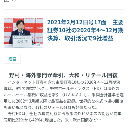
は、…
2021年2月12日号17面 主要
証券10社の2020年4～12月期
決算、取引活況で9社増益
経営
野村・海外部門が牽引、大和・リテール回復
インターネット証券を含む主要証券10社の2020年4～12月期決
算は、9社で増益だった。野村ホールディングス（HD）は海外の
ホールセール部門が収益を牽引（けんいん）し、米国会計基準を適
用した2002年3月期以降で最高益を記録。世界的な株式市場の回復
も追い風となり、各社のリテール分野も好調だった。
野村HDは、全社の税前利益に占める海外ビジネスの割合が前年
同期比22％から42％に増加した。米・欧州国債など…