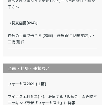
家族を思う気持ちで提案 (20面)＝名古屋銀行・堀 萌
子さん
『初支店長(694)』
自分の言葉で伝える (20面)＝群馬銀行 駒形支店長・
三橋 薫 氏
企画・特集・連載など
フォーカス2021 (１面)
マイナス金利５年(下)、滞留する「現預金」歪み映す
ニッキンプラザ「フォーカス＋」に詳報