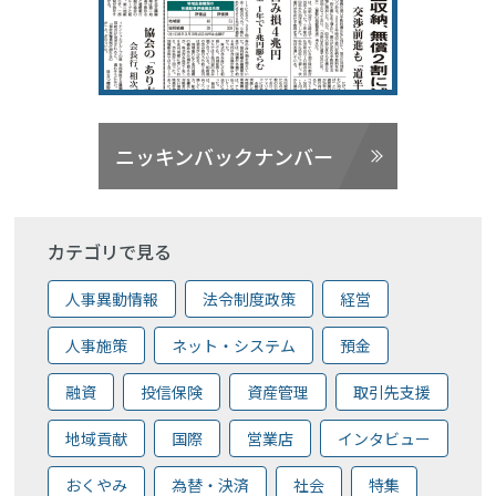
ニッキンバックナンバー
カテゴリで見る
人事異動情報
法令制度政策
経営
人事施策
ネット・システム
預金
融資
投信保険
資産管理
取引先支援
地域貢献
国際
営業店
インタビュー
おくやみ
為替・決済
社会
特集