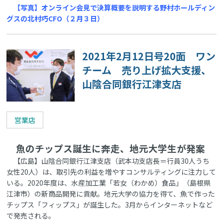
【写真】オンライン会見で決算概要を説明する野村ホールディン
グスの北村巧CFO（２月３日）
2021年2月12日号20面 ワン
チーム 売り上げ拡大支援、
山陰合同銀行江津支店
営業店
魚のチップス誕生に奔走、地元大学生が発案
【広島】山陰合同銀行江津支店（武本功支店長＝行員30人うち
女性20人）は、取引先の利益を増やすコンサルティングに注力して
いる。2020年度は、水産加工業「若女（わかめ）食品」（島根県
江津市）の新商品開発に貢献。地元大学の協力を得て、魚で作った
チップス「フィップス」が誕生した。3月からインターネットなど
で発売される。