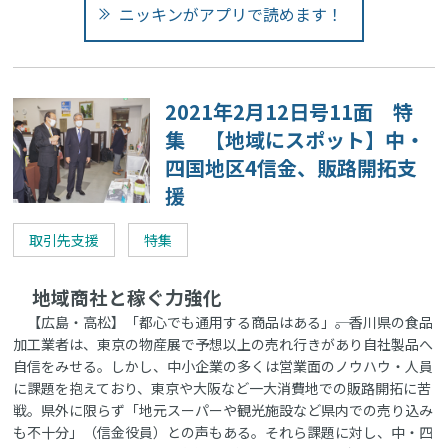
ニッキンがアプリで読めます！
2021年2月12日号11面 特
集 【地域にスポット】中・
四国地区4信金、販路開拓支
援
取引先支援
特集
地域商社と稼ぐ力強化
【広島・高松】「都心でも通用する商品はある」――。香川県の食品
加工業者は、東京の物産展で予想以上の売れ行きがあり自社製品へ
自信をみせる。しかし、中小企業の多くは営業面のノウハウ・人員
に課題を抱えており、東京や大阪など一大消費地での販路開拓に苦
戦。県外に限らず「地元スーパーや観光施設など県内での売り込み
も不十分」（信金役員）との声もある。それら課題に対し、中・四