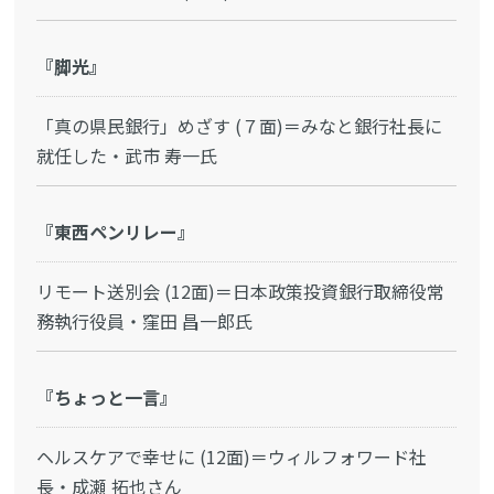
『脚光』
「真の県民銀行」めざす (７面)＝みなと銀行社長に
就任した・武市 寿一氏
『東西ペンリレー』
リモート送別会 (12面)＝日本政策投資銀行取締役常
務執行役員・窪田 昌一郎氏
『ちょっと一言』
ヘルスケアで幸せに (12面)＝ウィルフォワード社
長・成瀬 拓也さん