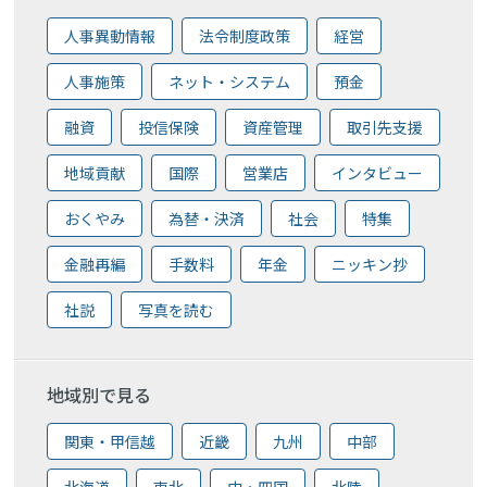
人事異動情報
法令制度政策
経営
人事施策
ネット・システム
預金
融資
投信保険
資産管理
取引先支援
地域貢献
国際
営業店
インタビュー
おくやみ
為替・決済
社会
特集
金融再編
手数料
年金
ニッキン抄
社説
写真を読む
地域別で見る
関東・甲信越
近畿
九州
中部
北海道
東北
中・四国
北陸