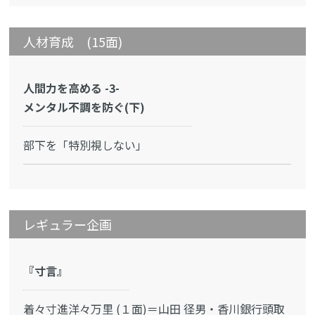
人材育成 (15面)
人間力を高める -3-
メンタル不調を防ぐ(下)
部下を「特別視しない」
レギュラー企画
『寸言』
着々寸進洋々万里 (１面)＝山田 径男・香川銀行頭取