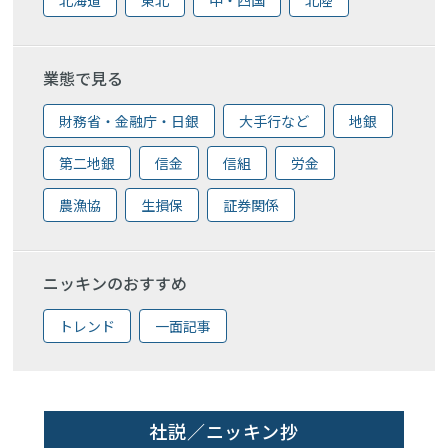
業態で見る
財務省・金融庁・日銀
大手行など
地銀
第二地銀
信金
信組
労金
農漁協
生損保
証券関係
ニッキンのおすすめ
トレンド
一面記事
社説／ニッキン抄