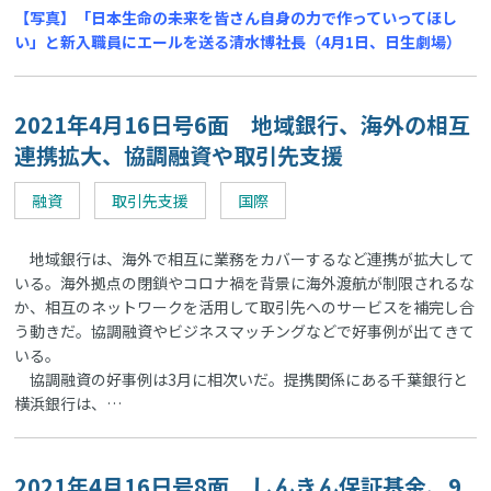
【写真】「日本生命の未来を皆さん自身の力で作っていってほし
い」と新入職員にエールを送る清水博社長（4月1日、日生劇場）
2021年4月16日号6面 地域銀行、海外の相互
連携拡大、協調融資や取引先支援
融資
取引先支援
国際
地域銀行は、海外で相互に業務をカバーするなど連携が拡大して
いる。海外拠点の閉鎖やコロナ禍を背景に海外渡航が制限されるな
か、相互のネットワークを活用して取引先へのサービスを補完し合
う動きだ。協調融資やビジネスマッチングなどで好事例が出てきて
いる。
協調融資の好事例は3月に相次いだ。提携関係にある千葉銀行と
横浜銀行は、…
2021年4月16日号8面 しんきん保証基金、9