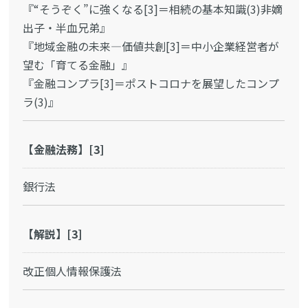
『“そうぞく”に強くなる[3]＝相続の基本知識(3)非嫡
出子・半血兄弟』
『地域金融の未来―価値共創[3]＝中小企業経営者が
望む「育てる金融」』
『金融コンプラ[3]＝ポストコロナを展望したコンプ
ラ(3)』
【金融法務】[3]
銀行法
【解説】[3]
改正個人情報保護法