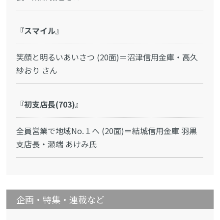
『スマイル』
笑顔と明るいあいさつ (20面)＝沼津信用金庫・高久
紗おり さん
『初支店長(703)』
全員営業で地域No.１へ (20面)＝結城信用金庫 羽黒
支店長・瀬端 あけみ氏
企画・特集・連載など