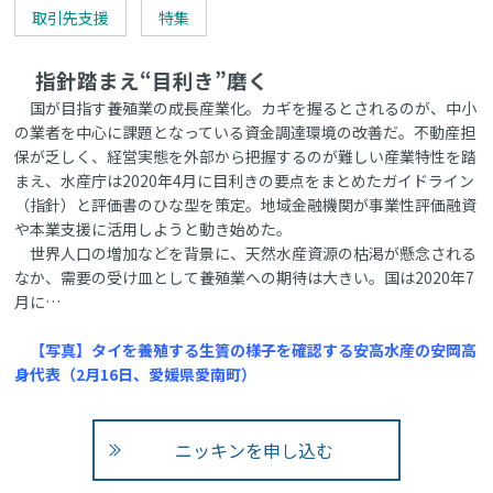
取引先支援
特集
指針踏まえ“目利き”磨く
国が目指す養殖業の成長産業化。カギを握るとされるのが、中小
の業者を中心に課題となっている資金調達環境の改善だ。不動産担
保が乏しく、経営実態を外部から把握するのが難しい産業特性を踏
まえ、水産庁は2020年4月に目利きの要点をまとめたガイドライン
（指針）と評価書のひな型を策定。地域金融機関が事業性評価融資
や本業支援に活用しようと動き始めた。
世界人口の増加などを背景に、天然水産資源の枯渇が懸念される
なか、需要の受け皿として養殖業への期待は大きい。国は2020年7
月に…
【写真】タイを養殖する生簀の様子を確認する安高水産の安岡高
身代表（2月16日、愛媛県愛南町）
ニッキンを申し込む