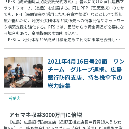
「PFS（成果連動型民間委託契約方式）」普及に向けた官民連携プ
ラットフォーム（基盤）を創設する。同じPPP（官民連携）のなか
でも、PFI（民間資金を活用した社会資本整備）などと比べて認知
度が低いため、地方公共団体など関係先への情報発信やネットワー
ク構築支援を強化する。PFSでは、民間からの資金調達が必要にな
る場合もあり、金融機関の参加も見込む。
PFSは、地公体などが成果目標を定めて民間に事業を委託し…
2021年4月16日号20面 ワン
チーム グループ連携、広島
銀行防府支店、持ち株傘下の
総力結集
営業店
アセマネ収益3000万円に倍増
【広島】広島銀行防府支店（星野正樹支店長＝行員18人うち女
性6人）は、持ち株会社傘下のグループ会社を活用した連携型の営