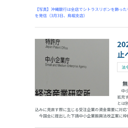
【写真】沖縄銀行は全店でシトラスリボンを飾った
を発信（3月3日、鳥堀支店）
2
止
法
無
中小
拡充
とは
込みに見直す際に生じる受注企業の資金需要に対応
今国会に提出した下請中小企業振興法改正案に枠