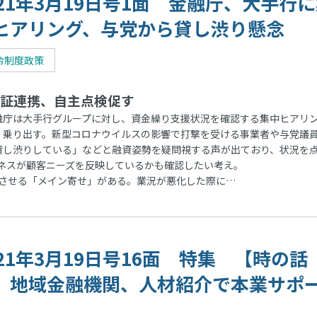
021年3月19日号1面 金融庁、大手行
ヒアリング、与党から貸し渋り懸念
令制度政策
証連携、自主点検促す
庁は大手行グループに対し、資金繰り支援状況を確認する集中ヒアリ
く乗り出す。新型コロナウイルスの影響で打撃を受ける事業者や与党議
貸し渋りしている」などと融資姿勢を疑問視する声が出ており、状況を
ネスが顧客ニーズを反映しているかも確認したい考え。
させる「メイン寄せ」がある。業況が悪化した際に…
021年3月19日号16面 特集 【時の話
】地域金融機関、人材紹介で本業サポ