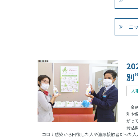
ニ
2
別
人
金融
別や
がっ
発活
コロナ感染から回復した人や濃厚接触者だった人