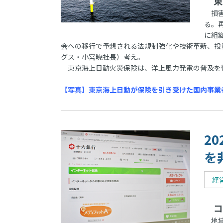
東
損害
る。
に組
会への移行で予想される法規制強化や技術革新、投
グス・小宮暁社長）考え。
東京海上日動火災保険は、洋上風力発電の普及を
【写真】東京海上日動が保険を引き受けた国内事業
2
を
経
コ
地域