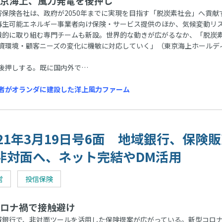
京海上、風力発電を後押し
保険各社は、政府が2050年までに実現を目指す「脱炭素社会」へ貢献
再生可能エネルギー事業者向け保険・サービス提供のほか、気候変動リ
織的に取り組む専門チームも新設。世界的な動きが広がるなか、「脱炭
資環境・顧客ニーズの変化に機敏に対応していく」（東京海上ホールデ
後押しする。既に国内外で…
者がオランダに建設した洋上風力ファーム
021年3月19日号6面 地域銀行、保険
非対面へ、ネット完結やDM活用
営
投信保険
ロナ禍で接触避け
銀行で、非対面ツールを活用した保険提案が広がっている。新型コロ