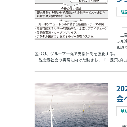
経
一
三菱
ラル
る取
置づけ、グループ一丸で支援体制を強化する。
脱炭素社会の実現に向けた動きも、「一足飛びに
2
会
地