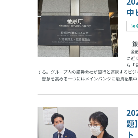
2
中
法
銀
金融
に近
ら「
する。グループ内の証券会社が銀行と連携するビジ
懸念を高める一つにはメインバンクに融資を集中
2
題
ト