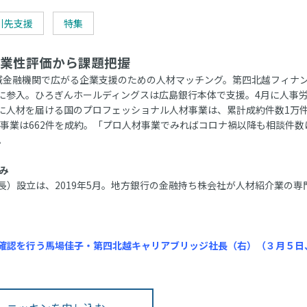
引先支援
特集
業性評価から課題把握
金融機関で広がる企業支援のための人材マッチング。第四北越フィナ
に参入。ひろぎんホールディングスは広島銀行本体で支援。4月に人事
に人材を届ける国のプロフェッショナル人材事業は、累計成約件数1万
グ事業は662件を成約。「プロ人材事業でみればコロナ禍以降も相談件数
。
み
）設立は、2019年5月。地方銀行の金融持ち株会社が人材紹介業の専
確認を行う馬場佳子・第四北越キャリアブリッジ社長（右）（３月５日