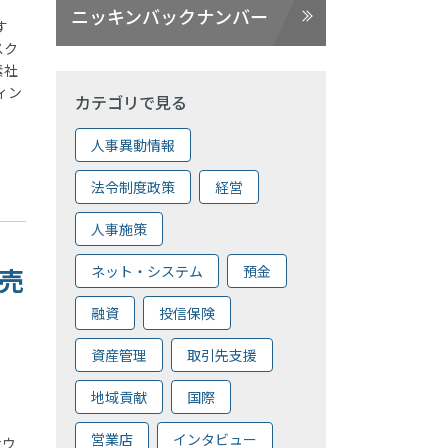
ニッキンバックナンバー
す
スク
素社
ィン
カテゴリで見る
人事異動情報
法令制度政策
経営
人事施策
販売
ネット・システム
預金
融資
投信保険
資産管理
取引先支援
地域貢献
国際
営業店
インタビュー
ナウ