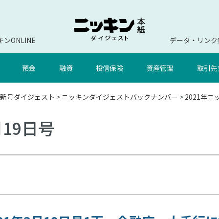
ンONLINE
データ・リンク
預金
融資
投信保険
資産管理
取引先
新号ダイジェスト
>
ニッキンダイジェストバックナンバー
>
2021年
月19日号