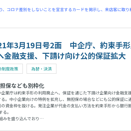
り、コロナ差別をしないことを宣言するカードを掲示し、来店客に取り
021年3月19日号2面 中企庁、約束手
へ金融支援、下請け向け公的保証拡大
令制度政策
為替・決済
担保なども別枠化
企業庁は約束手形の利用廃止へ、保証を通じた下請け企業向け金融支
する。中小企業向けの特例を拡充し、無担保の場合などにも公的保証に
別の資金枠を設ける。発注企業が代金の支払い方法を約束手形から銀行
する。
組みを盛り込んでおり…