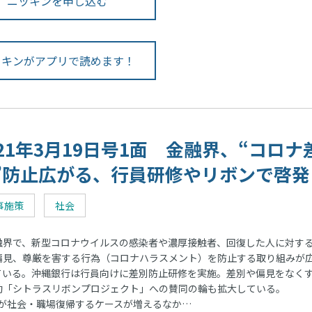
ニッキンを申し込む
ッキンがアプリで読めます！
021年3月19日号1面 金融界、“コロナ
”防止広がる、行員研修やリボンで啓発
事施策
社会
界で、新型コロナウイルスの感染者や濃厚接触者、回復した人に対す
偏見、尊厳を害する行為（コロナハラスメント）を防止する取り組みが
ている。沖縄銀行は行員向けに差別防止研修を実施。差別や偏見をなく
動「シトラスリボンプロジェクト」への賛同の輪も拡大している。
が社会・職場復帰するケースが増えるなか…