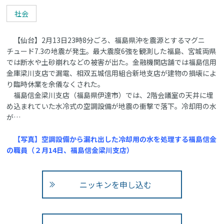
社会
【仙台】2月13日23時8分ごろ、福島県沖を震源とするマグニ
チュード7.3の地震が発生。最大震度6強を観測した福島、宮城両県
では断水や土砂崩れなどの被害が出た。金融機関店舗では福島信用
金庫梁川支店で漏電、相双五城信用組合新地支店が建物の損壊によ
り臨時休業を余儀なくされた。
福島信金梁川支店（福島県伊達市）では、2階会議室の天井に埋
め込まれていた水冷式の空調設備が地震の衝撃で落下。冷却用の水
が…
【写真】空調設備から漏れ出した冷却用の水を処理する福島信金
の職員（２月14日、福島信金梁川支店）
ニッキンを申し込む