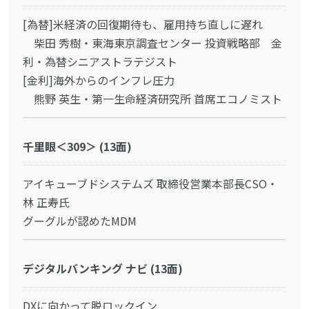
[為替]米経済の回復期待も、雇用持ち直しに遅れ
柴田 秀樹・東海東京調査センター 投資戦略部 金
利・為替シニアストラテジスト
[金利]海外からのインフレ圧力
熊野 英生・第一生命経済研究所 首席エコノミスト
千里眼＜309＞ (13面)
アイキューブドシステムズ 取締役営業本部長CSO・
林 正寿氏
グーグルが認めたMDM
デジタルバンキング ナビ (13面)
DXに向かって脱ロックイン