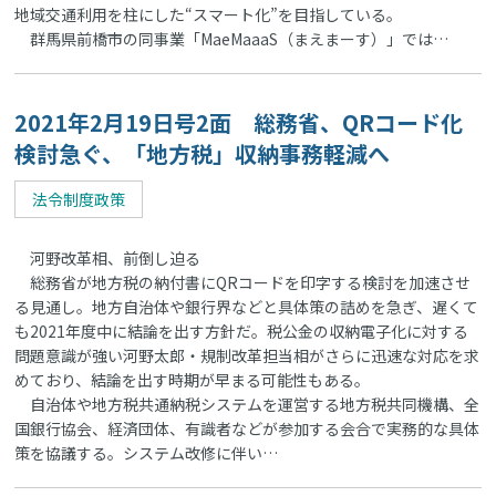
地域交通利用を柱にした“スマート化”を目指している。
群馬県前橋市の同事業「MaeMaaaS（まえまーす）」では…
2021年2月19日号2面 総務省、QRコード化
検討急ぐ、「地方税」収納事務軽減へ
法令制度政策
河野改革相、前倒し迫る
総務省が地方税の納付書にQRコードを印字する検討を加速させ
る見通し。地方自治体や銀行界などと具体策の詰めを急ぎ、遅くて
も2021年度中に結論を出す方針だ。税公金の収納電子化に対する
問題意識が強い河野太郎・規制改革担当相がさらに迅速な対応を求
めており、結論を出す時期が早まる可能性もある。
自治体や地方税共通納税システムを運営する地方税共同機構、全
国銀行協会、経済団体、有識者などが参加する会合で実務的な具体
策を協議する。システム改修に伴い…