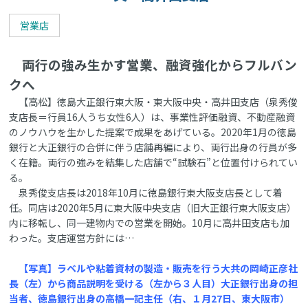
営業店
両行の強み生かす営業、融資強化からフルバン
クへ
【高松】徳島大正銀行東大阪・東大阪中央・高井田支店（泉秀俊
支店長＝行員16人うち女性6人）は、事業性評価融資、不動産融資
のノウハウを生かした提案で成果をあげている。2020年1月の徳島
銀行と大正銀行の合併に伴う店舗再編により、両行出身の行員が多
く在籍。両行の強みを結集した店舗で“試験石”と位置付けられてい
る。
泉秀俊支店長は2018年10月に徳島銀行東大阪支店長として着
任。同店は2020年5月に東大阪中央支店（旧大正銀行東大阪支店）
内に移転し、同一建物内での営業を開始。10月に高井田支店も加
わった。支店運営方針には…
【写真】ラベルや粘着資材の製造・販売を行う大共の岡崎正彦社
長（左）から商品説明を受ける（左から３人目）大正銀行出身の担
当者、徳島銀行出身の高橋一記主任（右、１月27日、東大阪市）