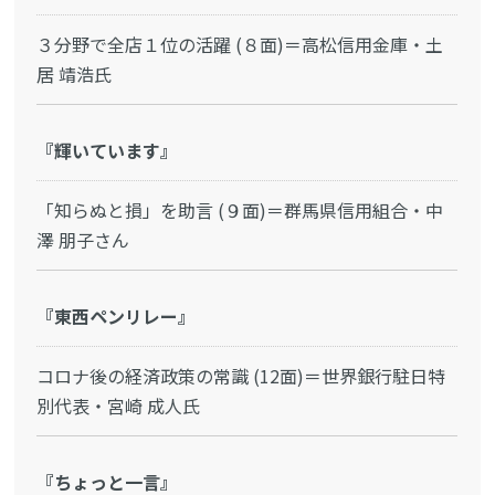
３分野で全店１位の活躍 (８面)＝高松信用金庫・土
居 靖浩氏
『輝いています』
「知らぬと損」を助言 (９面)＝群馬県信用組合・中
澤 朋子さん
『東西ペンリレー』
コロナ後の経済政策の常識 (12面)＝世界銀行駐日特
別代表・宮崎 成人氏
『ちょっと一言』