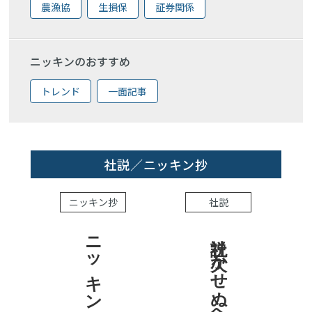
農漁協
生損保
証券関係
ニッキンのおすすめ
トレンド
一面記事
社説／ニッキン抄
ニッキン抄
社説
ニッキン抄 2026.7.31
社説 欠かせぬ金融市場への目配り