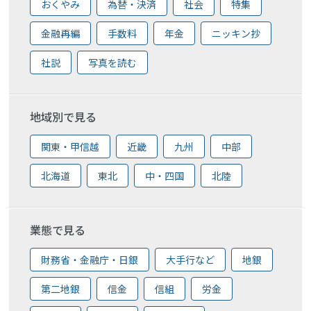
おくやみ
為替・決済
社会
特集
金融再編
手数料
年金
ニッキン抄
社説
写真を読む
地域別で見る
関東・甲信越
近畿
九州
中部
北海道
東北
中・四国
北陸
業態で見る
財務省・金融庁・日銀
大手行など
地銀
第二地銀
信金
信組
労金