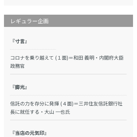
レギュラー企画
『寸言』
コロナを乗り越えて (１面)＝和田 義明・内閣府大臣
政務官
『脚光』
信託の力を存分に発揮 (４面)＝三井住友信託銀行社
長に就任する・大山 一也氏
『当店の元気印』