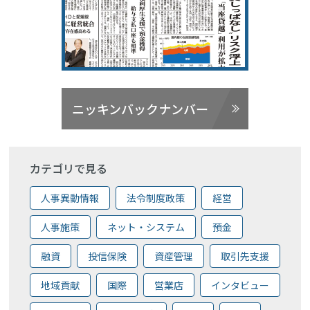
ニッキンバックナンバー
カテゴリで見る
人事異動情報
法令制度政策
経営
人事施策
ネット・システム
預金
融資
投信保険
資産管理
取引先支援
地域貢献
国際
営業店
インタビュー