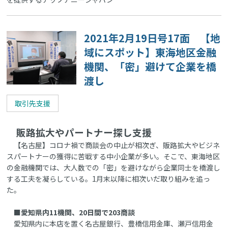
2021年2月19日号17面 【地
域にスポット】東海地区金融
機関、「密」避けて企業を橋
渡し
取引先支援
販路拡大やパートナー探し支援
【名古屋】コロナ禍で商談会の中止が相次ぎ、販路拡大やビジネ
スパートナーの獲得に苦戦する中小企業が多い。そこで、東海地区
の金融機関では、大人数での「密」を避けながら企業同士を橋渡し
する工夫を凝らしている。1月末以降に相次いだ取り組みを追っ
た。
■愛知県内11機関、20日間で203商談
愛知県内に本店を置く名古屋銀行、豊橋信用金庫、瀬戸信用金