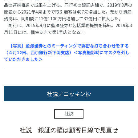
品の連携推進で成果を上げる。同行初の銀証店舗で、2019年3月の
開設から2021年4月までで取引顧客は487先増加した。預かり資産
残高は、同期間に12億1100万円増加して32億円に拡大した。
同行は、2015年9月に藍澤証券と包括業務提携を締結。2019年3
月11日には、幡生支店で第1号店となる…
【写真】藍澤証券とのミーティングで綿密な打ち合わせをする
（４月12日、西京銀行新下関支店）＜写真撮影時にマスクを外し
ていただきました＞
社説／ニッキン抄
社説
社説 銀証の壁は顧客目線で見直せ