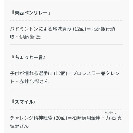
『東西ペンリレー』
バドミントンによる地域貢献 (12面)＝北都銀行頭
取・伊藤 新 氏
『ちょっと一言』
子供が憧れる選手に (12面)＝プロレスラー兼タレン
ト・赤井 沙希さん
『スマイル』
ちからいし
チャレンジ精神旺盛 (20面)＝柏崎信用金庫・
力石
真
理恵さん