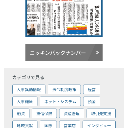
ニッキンバックナンバー
カテゴリで見る
人事異動情報
法令制度政策
経営
人事施策
ネット・システム
預金
融資
投信保険
資産管理
取引先支援
地域貢献
国際
営業店
インタビュー