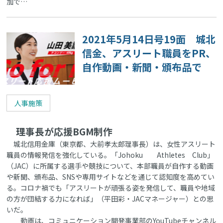
加で…
2021年5月14日号19面 城北
信金、アスリート職員をPR、
自作動画・新聞・頒布品で
人事施策
理事長が応援BGM制作
城北信用金庫（東京都、大前孝太郎理事長）は、女性アスリート
職員の情報発信を強化している。「Johoku Athletes Club」
（JAC）に所属する選手や競技について、本部職員が自作する動画
や新聞、頒布品、SNSや専用サイトなどを通じて認知度を高めてい
る。コロナ禍でも「アスリートが頑張る姿を発信して、職員や地域
の方が団結する力になれば」（平田彩・JACマネージャー）との思
いだ。
動画は、コミュニケーション開発事業部のYouTubeチャンネル