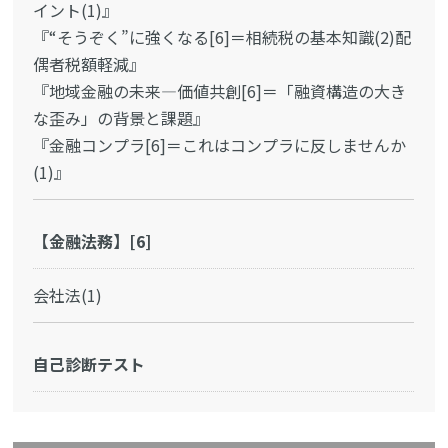
イント(1)』
『“そうぞく”に強くなる[6]＝相続税の基本知識(2)配
偶者税額軽減』
『地域金融の未来―価値共創[6]＝「融資構造の大き
な歪み」の背景と課題』
『金融コンプラ[6]＝これはコンプラに反しませんか
(1)』
【金融法務】[6]
会社法(1)
自己診断テスト