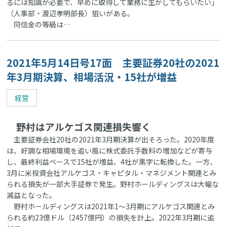
るには知識が必要で、早めに取得して業務に生かしてもらいたい」
（人事部・渡辺孝明部長）狙いがある。
同信金の等級は…
2021年5月14日号17面 主要証券20社の2021
年3月期決算、相場活況・15社が増益
経営
野村はアルケゴス関連損失響く
主要証券会社20社の2021年3月期決算が出そろった。2020年度
は、好調な相場環境を追い風に株式委託手数料の増加などが寄与
し、最終利益ベースで15社が増益、4社が黒字に転換した。一方、
3月に米投資会社アルケゴス・キャピタル・マネジメント関連とみ
られる損失が一部大手証券で発生。野村ホールディングスは大幅な
減益となった。
野村ホールディングスは2021年1～3月期にアルケゴス関連とみ
られる約23億ドル（2457億円）の損失を計上。2022年3月期に追