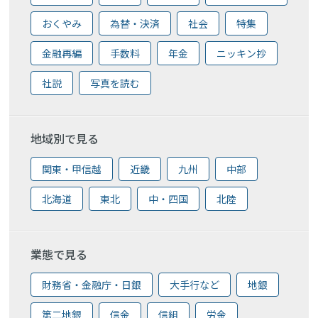
おくやみ
為替・決済
社会
特集
金融再編
手数料
年金
ニッキン抄
社説
写真を読む
地域別で見る
関東・甲信越
近畿
九州
中部
北海道
東北
中・四国
北陸
業態で見る
財務省・金融庁・日銀
大手行など
地銀
第二地銀
信金
信組
労金