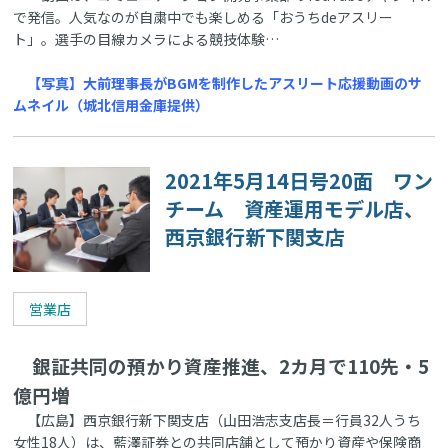
で発信。人気なのが自粛中でも楽しめる「おうちdeアスリー
ト」。選手の目線カメラによる競技体験…
【写真】大前理事長がBGMを制作したアスリート応援動画のサ
ムネイル（城北信用金庫提供）
2021年5月14日号20面 ワン
チーム 資産運用モデル店、
西京銀行新下関支店
営業店
銀証共同の預かり資産推進、2カ月で110先・5
億円増
【広島】西京銀行新下関支店（山田浩志支店長＝行員32人うち
女性18人）は、藍澤証券との共同店舗として預かり資産や保険商