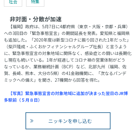
社会
特集
非対面・分散が加速
【福岡】政府は、5月7日に4都府県（東京・大阪・京都・兵庫）
への3回目の「緊急事態宣言」の期間延長を発表。愛知県と福岡県
も追加した。「2020年度は新型コロナに振り回された1年だった」
（柴戸隆成・ふくおかフィナンシャルグループ社長）と言うよう
に、緊急事態宣言の対象地域に関係なく、感染症との闘いは長期化
し現在も続いている。1年が経過してコロナ禍の営業体制がどう
なっているか、業務継続計画（BCP）など、北部九州（福岡、佐
賀、長崎、熊本、大分の5県）の41金融機関に、「次なるパンデ
ミックへの備え」を聞き、27機関から回答を得た。
【写真】緊急事態宣言の対象地域に追加が決まった翌日のJR博
多駅前（５月８日）
ニッキンを申し込む