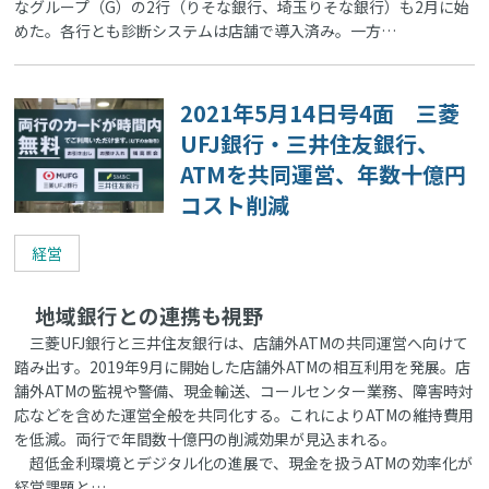
なグループ（G）の2行（りそな銀行、埼玉りそな銀行）も2月に始
めた。各行とも診断システムは店舗で導入済み。一方…
2021年5月14日号4面 三菱
UFJ銀行・三井住友銀行、
ATMを共同運営、年数十億円
コスト削減
経営
地域銀行との連携も視野
三菱UFJ銀行と三井住友銀行は、店舗外ATMの共同運営へ向けて
踏み出す。2019年9月に開始した店舗外ATMの相互利用を発展。店
舗外ATMの監視や警備、現金輸送、コールセンター業務、障害時対
応などを含めた運営全般を共同化する。これによりATMの維持費用
を低減。両行で年間数十億円の削減効果が見込まれる。
超低金利環境とデジタル化の進展で、現金を扱うATMの効率化が
経営課題と…