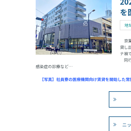
2
を
地
京葉
貸し
ナ禍
同行
感染症の診療など…
【写真】社員寮の医療機関向け賃貸を開始した常
ニ