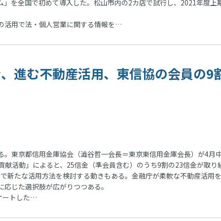
ム」を全国で初めて導入した。松山市内の2カ店で試行し、2021年度上
の活用で法・個人営業に関する情報を…
信金、進む不動産活用、東信協の会員の9
。東京都信用金庫協会（澁谷哲一会長＝東京東信用金庫会長）が4月
献活動」によると、25信金（準会員含む）のうち9割の23信金が取り
信金で新たな活用方法を検討する動きもある。金融庁が柔軟な不動産活用
に応じた選択肢が広がりつつある。
ケートした…