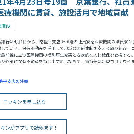
021年4月23日号19面 京葉銀行、社員
医療機関に賃貸、施設活用で地域貢献
域貢献
銀行は4月1日から、常盤平支店3～6階の社員寮を医療機関の職員寮と
出している。保有不動産を活用して地域の医療体制を支える取り組み。
で最前線に立つ医療機関の福利厚生充実と安定的な人材確保を支援する
が外部に保有不動産を貸し出すのは初めて。賃貸先は新型コロナウイ
盤平支店の外観
ニッキンを申し込む
ッキンがアプリで読めます！