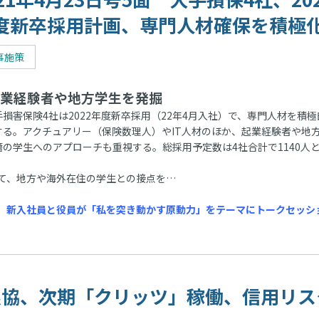
度新卒採用計画、専門人材確保を積極
事施策
業経験者や地方学生を発掘
損害保険4社は2022年度新卒採用（22年4月入社）で、専門人材を積極
する。アクチュアリー（保険数理人）やIT人材のほか、起業経験者や地
籍の学生へのアプローチも重視する。総採用予定数は4社合計で1140人と
て、地方や海外在住の学生との接点を…
、新入社員と役員が「私を突き動かす原動力」をテーマにトークセッシ
 地銀協、次期「クリッツ」稼働、信用リス