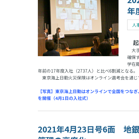
年
人
起
大手
確保
学在
年前の17年度入社（2737人）と比べ6割減となる。
東京海上日動火災保険はオンライン選考会を通じ
【写真】東京海上日動はオンラインで全国をつなぎ
を開催（4月1日の入社式）
2021年4月23日号6面