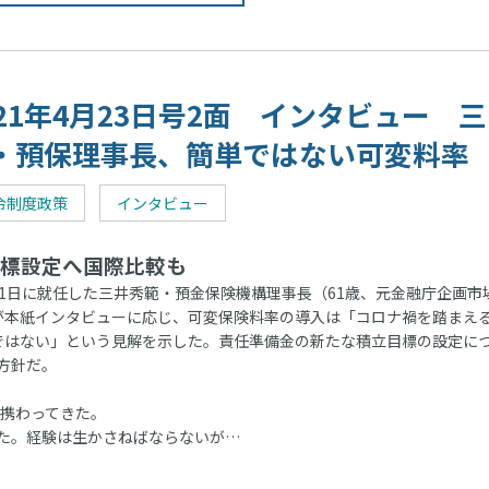
021年4月23日号2面 インタビュー 三
・預保理事長、簡単ではない可変料率
令制度政策
インタビュー
標設定へ国際比較も
1日に就任した三井秀範・預金保険機構理事長（61歳、元金融庁企画市
が本紙インタビューに応じ、可変保険料率の導入は「コロナ禍を踏まえ
ではない」という見解を示した。責任準備金の新たな積立目標の設定に
方針だ。
に携わってきた。
た。経験は生かさねばならないが…