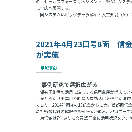
の「セールスフォースマネジメント（SFM）システ
に全店へ展開する。
同システムはビッグデータ解析と人工知能（AI）
2021年4月23日号8面 
が実施
地域貢献
事例研究で選択広がる
保有不動産の活用に注力する信用金庫が増えている
にまとめた「事業用不動産の有効活用を通じた地域貢
でおり、2014年調査の15信金から拡大。首都圏
めた監督指針の解釈や事例研究が進み、地域ニーズ
東信協は7年ぶりに会員25信金に活用状況をアン