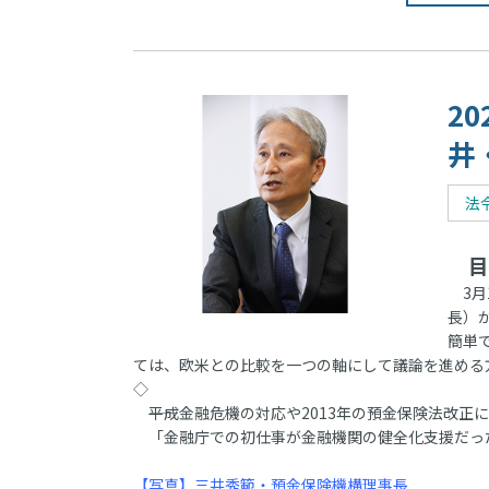
2
井
法
目
3月
長）
簡単
ては、欧米との比較を一つの軸にして議論を進める
◇
――平成金融危機の対応や2013年の預金保険法改正
「金融庁での初仕事が金融機関の健全化支援だっ
【写真】三井秀範・預金保険機構理事長