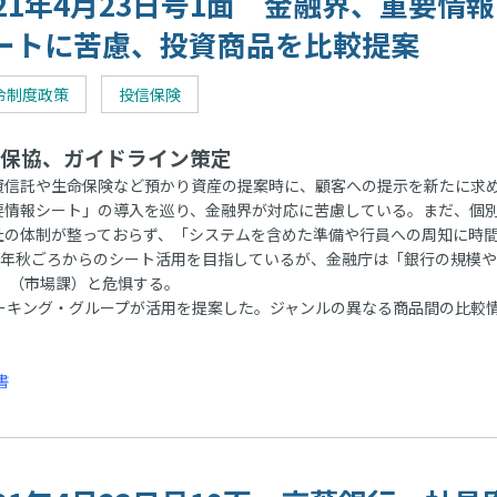
021年4月23日号1面 金融界、重要情報
ートに苦慮、投資商品を比較提案
令制度政策
投信保険
保協、ガイドライン策定
信託や生命保険など預かり資産の提案時に、顧客への提示を新たに求
要情報シート」の導入を巡り、金融界が対応に苦慮している。まだ、個
社の体制が整っておらず、「システムを含めた準備や行員への周知に時
21年秋ごろからのシート活用を目指しているが、金融庁は「銀行の規模
」（市場課）と危惧する。
ーキング・グループが活用を提案した。ジャンルの異なる商品間の比較
書