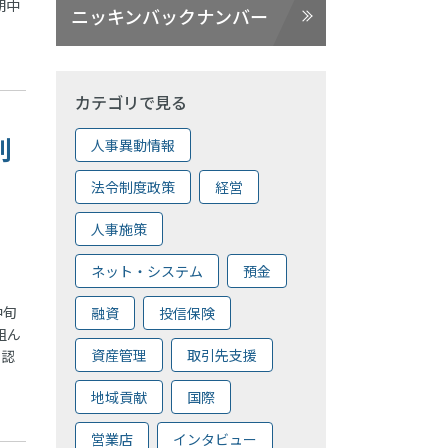
期中
ニッキンバックナンバー
カテゴリで見る
割
人事異動情報
法令制度政策
経営
人事施策
ネット・システム
預金
中旬
融資
投信保険
組ん
資産管理
取引先支援
を認
地域貢献
国際
営業店
インタビュー