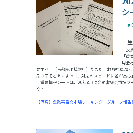
2
シ
法
生
投資
「重
用会
要する」（首都圏地域銀行）ためだ。おおむね20
品の品ぞろえによって、対応のスピードに差が出る
重要情報シートは、20年8月に金融審議会市場ワ
や…
【写真】金融審議会市場ワーキング・グループ報告