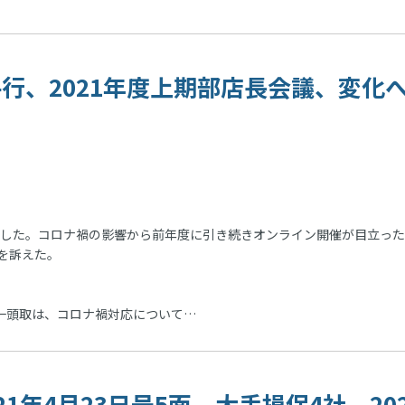
大手行、2021年度上期部店長会議、変化
催した。コロナ禍の影響から前年度に引き続きオンライン開催が目立っ
を訴えた。
一頭取は、コロナ禍対応について…
021年4月23日号5面 大手損保4社、20