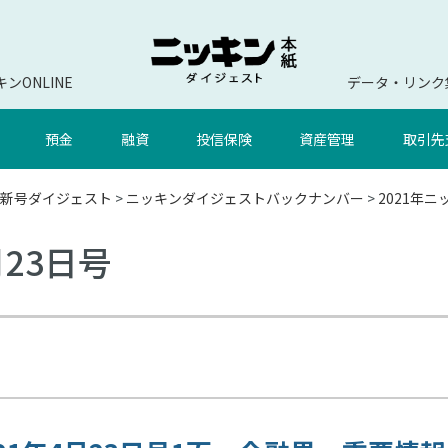
ンONLINE
データ・リンク
預金
融資
投信保険
資産管理
取引先
新号ダイジェスト
>
ニッキンダイジェストバックナンバー
>
2021年
月23日号