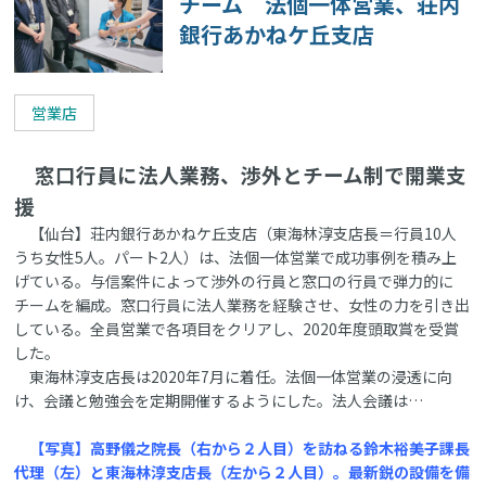
チーム 法個一体営業、荘内
銀行あかねケ丘支店
営業店
窓口行員に法人業務、渉外とチーム制で開業支
援
【仙台】荘内銀行あかねケ丘支店（東海林淳支店長＝行員10人
うち女性5人。パート2人）は、法個一体営業で成功事例を積み上
げている。与信案件によって渉外の行員と窓口の行員で弾力的に
チームを編成。窓口行員に法人業務を経験させ、女性の力を引き出
している。全員営業で各項目をクリアし、2020年度頭取賞を受賞
した。
東海林淳支店長は2020年7月に着任。法個一体営業の浸透に向
け、会議と勉強会を定期開催するようにした。法人会議は…
【写真】高野儀之院長（右から２人目）を訪ねる鈴木裕美子課長
代理（左）と東海林淳支店長（左から２人目）。最新鋭の設備を備