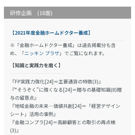
研修企画 (18面)
【2021年度金融ホームドクター養成】
※「金融ホームドクター養成」は過去掲載分も含
め、「
ニッキン プラザ
」でご覧になれます。
【知識と実践力を磨く】
『FP実践力強化[24]＝主要通貨の特徴(3)』
『“そうぞく”に強くなる[24]＝贈与の基礎知識(8)贈
与の留意点』
『地域金融の未来―価値共創[24]＝「経営デザイン
シート」活用の事例』
『金融コンプラ[24]＝高齢顧客との取引の再点検
(3)』