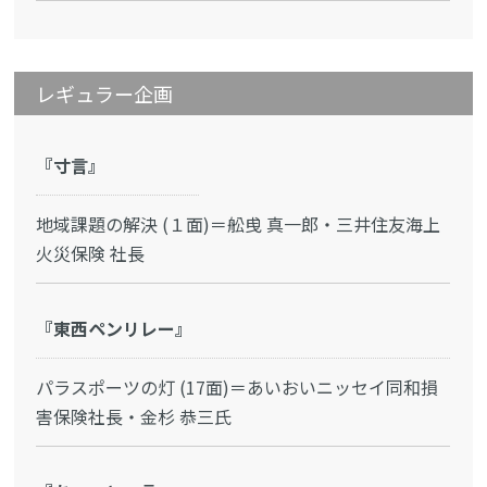
レギュラー企画
『寸言』
地域課題の解決 (１面)＝舩曵 真一郎・三井住友海上
火災保険 社長
『東西ペンリレー』
パラスポーツの灯 (17面)＝あいおいニッセイ同和損
害保険社長・金杉 恭三氏