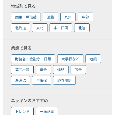
地域別で見る
関東・甲信越
近畿
九州
中部
北海道
東北
中・四国
北陸
業態で見る
財務省・金融庁・日銀
大手行など
地銀
第二地銀
信金
信組
労金
農漁協
生損保
証券関係
ニッキンのおすすめ
トレンド
一面記事