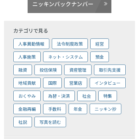
ニッキンバックナンバー
カテゴリで見る
人事異動情報
法令制度政策
経営
人事施策
ネット・システム
預金
融資
投信保険
資産管理
取引先支援
地域貢献
国際
営業店
インタビュー
おくやみ
為替・決済
社会
特集
金融再編
手数料
年金
ニッキン抄
社説
写真を読む