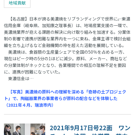
地域貢献
【名古屋】日本が誇る美濃焼をリブランディングで世界に――。東濃
信用金庫（岐阜県、加知康之理事長）は、地場産業支援の一環で、
美濃焼業界が抱える課題の解決に向け取り組みを加速する。分業体
制の影響で連携が困難な業界内を一つに束ね、金庫主導で検討会組
織を立ち上げるなど金融機関の枠を超えた活動を展開している。
美濃焼は、食器類の生産量シェアで全国の50％を占める一方、
現在はピーク時の5分の1ほどに減少。原料、メーカー、商社など
の分業体制がネックとなり、各業種間での相互の理解不足を要因
に、連携が困難になっていた。
東濃信金は…
【写真】美濃焼の原料への理解を深める「奇跡の土プロジェク
ト」で、陶磁器業界の事業者らが原料の配合などを体験した
（2021年４月、瑞浪市内）
2021年9月17日号22面 ワン