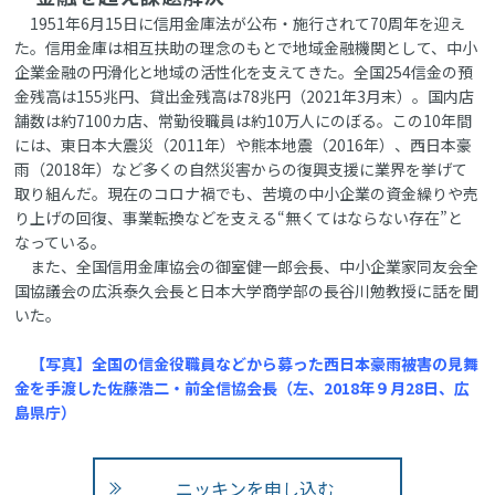
1951年6月15日に信用金庫法が公布・施行されて70周年を迎え
た。信用金庫は相互扶助の理念のもとで地域金融機関として、中小
企業金融の円滑化と地域の活性化を支えてきた。全国254信金の預
金残高は155兆円、貸出金残高は78兆円（2021年3月末）。国内店
舗数は約7100カ店、常勤役職員は約10万人にのぼる。この10年間
には、東日本大震災（2011年）や熊本地震（2016年）、西日本豪
雨（2018年）など多くの自然災害からの復興支援に業界を挙げて
取り組んだ。現在のコロナ禍でも、苦境の中小企業の資金繰りや売
り上げの回復、事業転換などを支える“無くてはならない存在”と
なっている。
また、全国信用金庫協会の御室健一郎会長、中小企業家同友会全
国協議会の広浜泰久会長と日本大学商学部の長谷川勉教授に話を聞
いた。
【写真】全国の信金役職員などから募った西日本豪雨被害の見舞
金を手渡した佐藤浩二・前全信協会長（左、2018年９月28日、広
島県庁）
ニッキンを申し込む