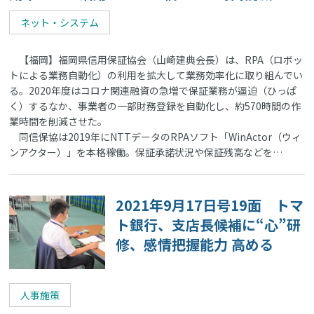
ネット・システム
【福岡】福岡県信用保証協会（山崎建典会長）は、RPA（ロボッ
トによる業務自動化）の利用を拡大して業務効率化に取り組んでい
る。2020年度はコロナ関連融資の急増で保証業務が逼迫（ひっぱ
く）するなか、事業者の一部財務登録を自動化し、約570時間の作
業時間を削減させた。
同信保協は2019年にNTTデータのRPAソフト「WinActor（ウィ
ンアクター）」を本格稼働。保証承諾状況や保証残高などを…
2021年9月17日号19面 トマ
ト銀行、支店長候補に“心”研
修、感情把握能力 高める
人事施策