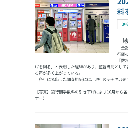
2
料
法
地
金融
行間
手数
げを図る」と表明した経緯があり、監督当局として
る声が多く上がっている。
各行に発出した調査用紙には、現行のチャネル別
【写真】銀行間手数料の引き下げにより10月から各
ナー）