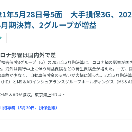
021年5月28日号5面 大手損保3G、202
3月期決算、2グループが増益
営
ロナ影響は国内外で差
損害保険3グループ（G）の2021年3月期決算は、コロナ禍の影響が国
た。海外は興行中止に伴う利益保険などの発生保険金が増えた。一方、
通事故が少なく、自動車保険金の支払いが大幅に減った。22年3月期決算
HD）とMS＆ADインシュアランスグループホールディングス（MS＆A
MS＆ADが減収。東京海上HDは…
畑専務（5月20日、損保会館）