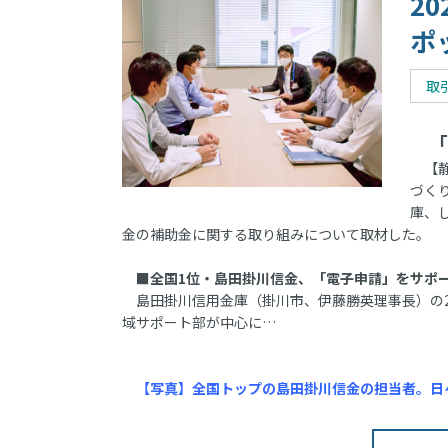
2
ポ
取
「
【静
づく
庫、
金の補助金に関する取り組みについて取材した。
■全国1位・島田掛川信金、「電子申請」をサポ
島田掛川信用金庫（掛川市、伊藤勝英理事長）の2
域サポート部が中心に…
【写真】全国トップの島田掛川信金の担当者。日