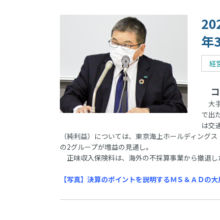
2
年
経
コ
大手
で出
は交
（純利益）については、東京海上ホールディングス（
の2グループが増益の見通し。
正味収入保険料は、海外の不採算事業から撤退した
【写真】決算のポイントを説明するＭＳ＆ＡＤの大川