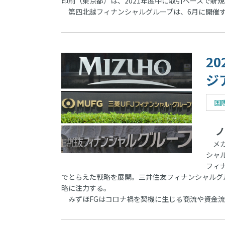
印刷（東京都）は、2021年度中に取引ベースで新
第四北越フィナンシャルグループは、6月に開催
2
ジ
国
ノ
メガ
シャ
フィ
でとらえた戦略を展開。三井住友フィナンシャルグ
略に注力する。
みずほFGはコロナ禍を契機に生じる商流や資金流