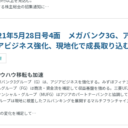
規5行以上を見込む。
する株主総会の招集通知に…
021年5月28日号4面 メガバンク3G、
アビジネス強化、現地化で成長取り込
際
ウハウ移転も加速
バンク3グループ（G）は、アジアビジネスを強化する。みずほフィナ
ルグループ（FG）は商流・資金流を補足して収益基盤を強める。三菱UF
ナンシャル・グループ（MUFG）はアジアのパートナーバンクと協調し
ループは現地に根差したフルバンキングを展開するマルチフランチャイ
の変化を補足して…