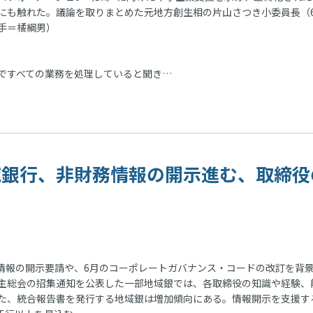
にも触れた。議論を取りまとめた元地方創生相の片山さつき小委員長（6
手＝橘綱男）
ですべての業務を処理していると聞き…
 地域銀行、非財務情報の開示進む、取締役
報の開示要請や、6月のコーポレートガバナンス・コードの改訂を背
主総会の招集通知を公表した一部地域銀では、各取締役の知識や経験、
た、統合報告書を発行する地域銀は増加傾向にある。情報開示を支援す