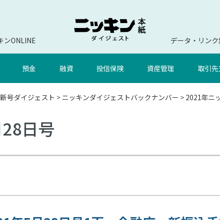
ンONLINE
データ・リンク
預金
融資
投信保険
資産管理
取引先
新号ダイジェスト
>
ニッキンダイジェストバックナンバー
>
2021年
月28日号