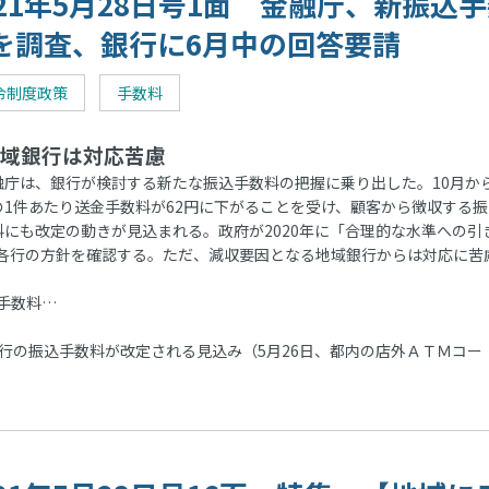
021年5月28日号1面 金融庁、新振込
を調査、銀行に6月中の回答要請
令制度政策
手数料
域銀行は対応苦慮
庁は、銀行が検討する新たな振込手数料の把握に乗り出した。10月か
の1件あたり送金手数料が62円に下がることを受け、顧客から徴収する振
料にも改定の動きが見込まれる。政府が2020年に「合理的な水準への引
各行の方針を確認する。ただ、減収要因となる地域銀行からは対応に苦
手数料…
行の振込手数料が改定される見込み（5月26日、都内の店外ＡＴＭコー