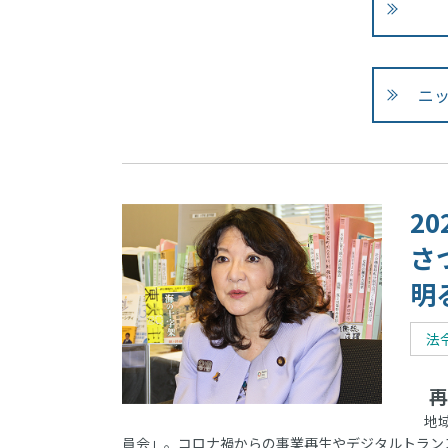
ニ
2
さ
明
法
再
地域
員会」。コロナ禍からの事業再生やデジタルトラン