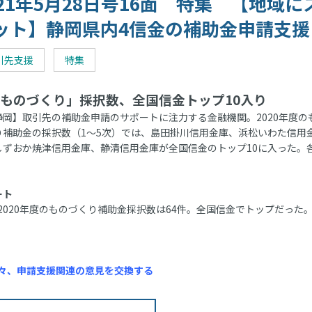
021年5月28日号16面 特集 【地域に
ット】静岡県内4信金の補助金申請支援
引先支援
特集
ものづくり」採択数、全国信金トップ10入り
岡】取引先の補助金申請のサポートに注力する金融機関。2020年度の
り補助金の採択数（1～5次）では、島田掛川信用金庫、浜松いわた信用
しずおか焼津信用金庫、静清信用金庫が全国信金のトップ10に入った。
ート
020年度のものづくり補助金採択数は64件。全国信金でトップだった
々、申請支援関連の意見を交換する