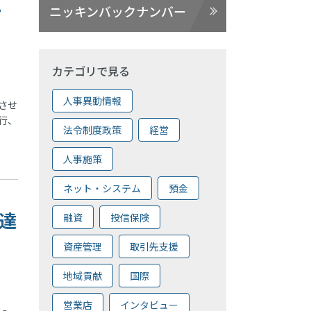
ン
ニッキンバックナンバー
カテゴリで見る
人事異動情報
させ
行、
法令制度政策
経営
人事施策
ネット・システム
預金
調達
融資
投信保険
資産管理
取引先支援
地域貢献
国際
営業店
インタビュー