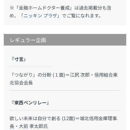
※「金融ホームドクター養成」は過去掲載分も含
め、「
ニッキン プラザ
」でご覧になれます。
レギュラー企画
『寸言』
「つながり」の分断 (１面)＝江尻 次郎・信用組合東
北協会会長
『東西ペンリレー』
欲しい未来は自分で創る (12面)＝城北信用金庫理事
長・大前 孝太郎氏