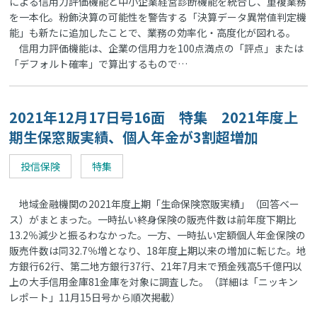
による信用力評価機能と中小企業経営診断機能を統合し、重複業務
を一本化。粉飾決算の可能性を警告する「決算データ異常値判定機
能」も新たに追加したことで、業務の効率化・高度化が図れる。
信用力評価機能は、企業の信用力を100点満点の「評点」または
「デフォルト確率」で算出するもので…
2021年12月17日号16面 特集 2021年度上
期生保窓販実績、個人年金が3割超増加
投信保険
特集
地域金融機関の2021年度上期「生命保険窓販実績」（回答ベー
ス）がまとまった。一時払い終身保険の販売件数は前年度下期比
13.2％減少と振るわなかった。一方、一時払い定額個人年金保険の
販売件数は同32.7％増となり、18年度上期以来の増加に転じた。地
方銀行62行、第二地方銀行37行、21年7月末で預金残高5千億円以
上の大手信用金庫81金庫を対象に調査した。（詳細は「ニッキン
レポート」11月15日号から順次掲載）