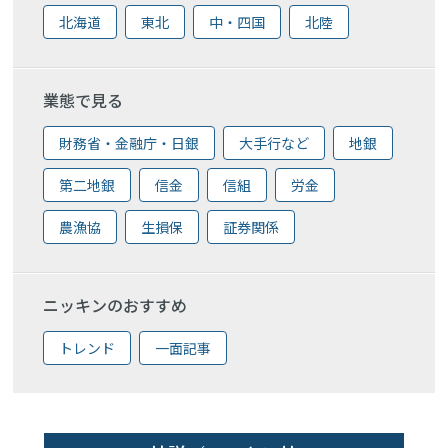
北海道
東北
中・四国
北陸
業態で見る
財務省・金融庁・日銀
大手行など
地銀
第二地銀
信金
信組
労金
農漁協
生損保
証券関係
ニッキンのおすすめ
トレンド
一面記事