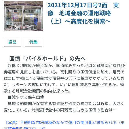
2021年12月17日号2面 実
像 地域金融の運用戦略
（上）～高度化を模索～
経営
特集
国債「バイ＆ホールド」の先へ
超低金利環境が続くなか、国債頼みだった地域金融機関が有価証
券運用の見直しを急いでいる。高利回りの国債償還に加え、足元で
はコロナ禍による預金増で預貸率の低下に拍車がかかっているため
だ。リターンの確保に向けて、いかに運用戦略を高度化するか。模
索する地域金融機関の動向を探った。
■減少する保有国債
地域金融機関が保有する有価証券残高の構成割合は近年、大きく
変化している。地域銀行全体の同残高に占める国債の割合は…
【写真】不透明な市場環境のなかで運用の高度化が求められる（東
京証券取引所アローズ）