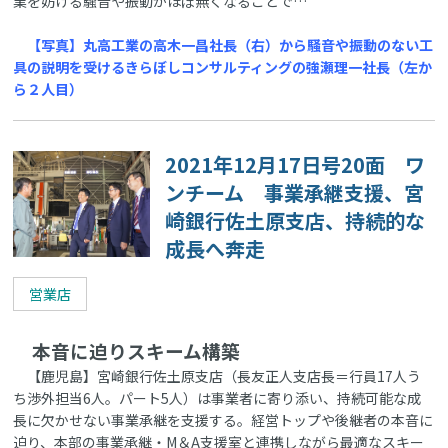
業を妨げる騒音や振動がほぼ無くなることで…
【写真】丸高工業の高木一昌社長（右）から騒音や振動のない工
具の説明を受けるきらぼしコンサルティングの強瀬理一社長（左か
ら２人目）
2021年12月17日号20面 ワ
ンチーム 事業承継支援、宮
崎銀行佐土原支店、持続的な
成長へ奔走
営業店
本音に迫りスキーム構築
【鹿児島】宮崎銀行佐土原支店（長友正人支店長＝行員17人う
ち渉外担当6人。パート5人）は事業者に寄り添い、持続可能な成
長に欠かせない事業承継を支援する。経営トップや後継者の本音に
迫り、本部の事業承継・M＆A支援室と連携しながら最適なスキー