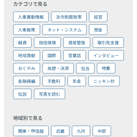
カテゴリで見る
人事異動情報
法令制度政策
経営
人事施策
ネット・システム
預金
融資
投信保険
資産管理
取引先支援
地域貢献
国際
営業店
インタビュー
おくやみ
為替・決済
社会
特集
金融再編
手数料
年金
ニッキン抄
社説
写真を読む
地域別で見る
関東・甲信越
近畿
九州
中部