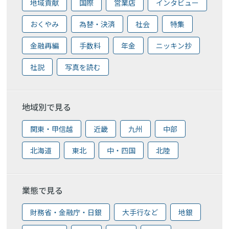
地域貢献
国際
営業店
インタビュー
おくやみ
為替・決済
社会
特集
金融再編
手数料
年金
ニッキン抄
社説
写真を読む
地域別で見る
関東・甲信越
近畿
九州
中部
北海道
東北
中・四国
北陸
業態で見る
財務省・金融庁・日銀
大手行など
地銀