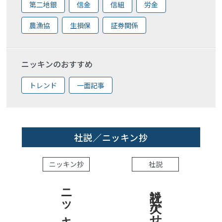
第二地銀
信金
信組
労金
農漁協
生損保
証券関係
ニッキンのおすすめ
トレンド
一面記事
社説／ニッキン抄
ニッキン抄
社説