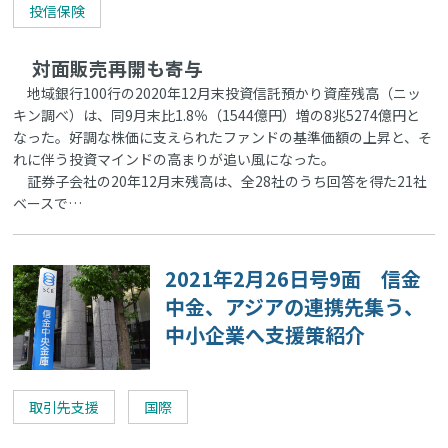
投信保険
対面販売再開も寄与
地域銀行100行の2020年12月末投資信託預かり資産残高（ニッ
キン調べ）は、同9月末比1.8％（1544億円）増の8兆5274億円と
なった。好調な株価に支えられたファンドの基準価額の上昇と、そ
れに伴う投資マインドの高まりが追い風になった。
証券子会社の20年12月末残高は、全28社のうち回答を得た21社
ベースで…
2021年2月26日号9面 信金
中金、アジアの連携先集う、
中小企業へ支援策紹介
取引先支援
国際