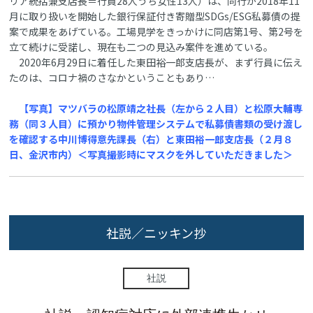
リア統括兼支店長＝行員28人うち女性13人）は、同行が2018年11
月に取り扱いを開始した銀行保証付き寄贈型SDGs/ESG私募債の提
案で成果をあげている。工場見学をきっかけに同店第1号、第2号を
立て続けに受諾し、現在も二つの見込み案件を進めている。
2020年6月29日に着任した東田裕一郎支店長が、まず行員に伝え
たのは、コロナ禍のさなかということもあり…
【写真】マツバラの松原靖之社長（左から２人目）と松原大輔専
務（同３人目）に預かり物件管理システムで私募債書類の受け渡し
を確認する中川博得意先課長（右）と東田裕一郎支店長（２月８
日、金沢市内）＜写真撮影時にマスクを外していただきました＞
社説／ニッキン抄
社説