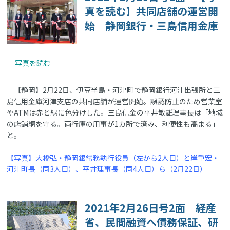
真を読む】共同店舗の運営開
始 静岡銀行・三島信用金庫
写真を読む
【静岡】2月22日、伊豆半島・河津町で静岡銀行河津出張所と三
島信用金庫河津支店の共同店舗が運営開始。誤認防止のため営業室
やATMは赤と緑に色分けした。三島信金の平井敏雄理事長は「地域
の店舗網を守る。両行庫の用事が1カ所で済み、利便性も高まる」
と。
【写真】大橋弘・静岡銀常務執行役員（左から2人目）と岸重宏・
河津町長（同3人目）、平井理事長（同4人目）ら（2月22日）
2021年2月26日号2面 経産
省、民間融資へ債務保証、研