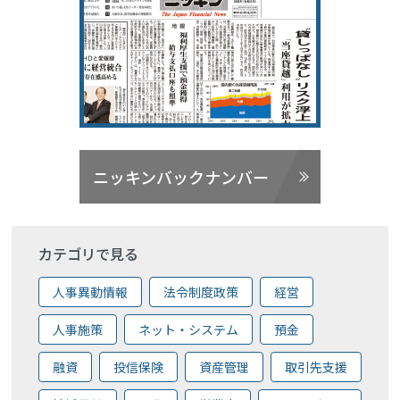
ニッキンバックナンバー
カテゴリで見る
人事異動情報
法令制度政策
経営
人事施策
ネット・システム
預金
融資
投信保険
資産管理
取引先支援