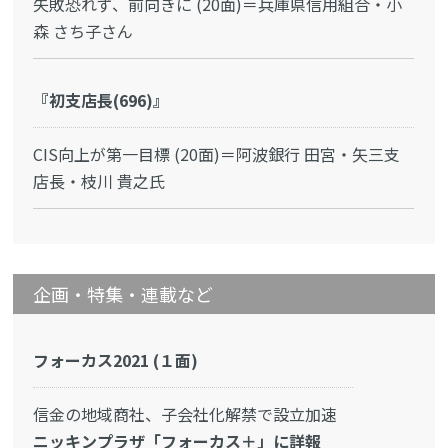
失敗恐れず、前向きに (20面)＝兵庫県信用組合・小
森 さち子さん
『初支店長(696)』
CIS向上が第一目標 (20面)＝阿波銀行 田宮・矢三支
店長・枝川 貴之氏
企画・特集・連載など
フォーカス2021 (１面)
信金の地域商社、子会社化解禁で設立加速
ニッキンプラザ「フォーカス＋」に詳報