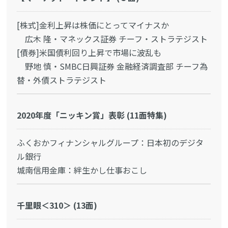
[株式]金利上昇は株価にとってマイナスか
広木 隆・マネックス証券 チーフ・ストラテジスト
[債券]米国債利回り上昇で市場に波乱も
野地 慎・SMBC日興証券 金融経済調査部 チーフ為
替・外債ストラテジスト
2020年度「ニッキン賞」表彰 (11面特集)
ふくおかフィナンシャルグループ：日本初のデジタ
ル銀行
城南信用金庫：絆生かし仕事おこし
千里眼＜310＞ (13面)