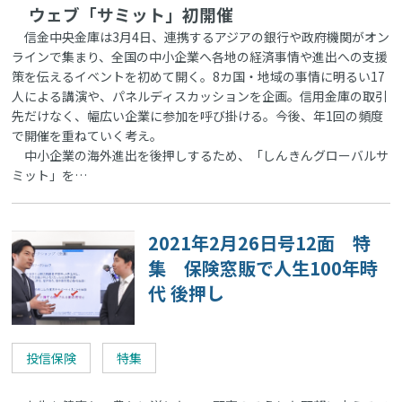
ウェブ「サミット」初開催
信金中央金庫は3月4日、連携するアジアの銀行や政府機関がオン
ラインで集まり、全国の中小企業へ各地の経済事情や進出への支援
策を伝えるイベントを初めて開く。8カ国・地域の事情に明るい17
人による講演や、パネルディスカッションを企画。信用金庫の取引
先だけなく、幅広い企業に参加を呼び掛ける。今後、年1回の頻度
で開催を重ねていく考え。
中小企業の海外進出を後押しするため、「しんきんグローバルサ
ミット」を…
2021年2月26日号12面 特
集 保険窓販で人生100年時
代 後押し
投信保険
特集